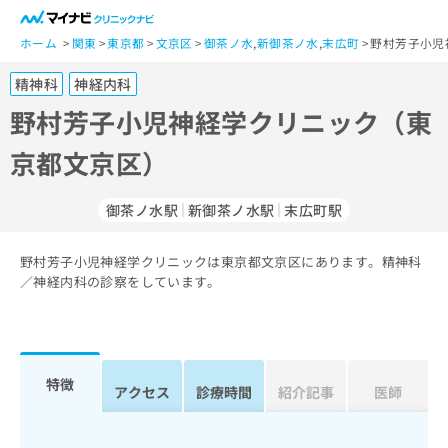
一
般
ホーム
関東
東京都
文京区
御茶ノ水
,
新御茶ノ水
,
末広町
野村芳子小児
ユ
精神科
神経内科
ー
ザ
野村芳子小児神経学クリニック（東
ー
京都文京区）
の
方
は
御茶ノ水駅
新御茶ノ水駅
末広町駅
こ
ち
野村芳子小児神経学クリニックは東京都文京区にあります。精神科
ら
／神経内科の診察をしています。
医
マ
療
イ
関
ナ
係
ビ
特徴
アクセス
診療時間
紹介記事
医師
者
ク
の
リ
方
ニ