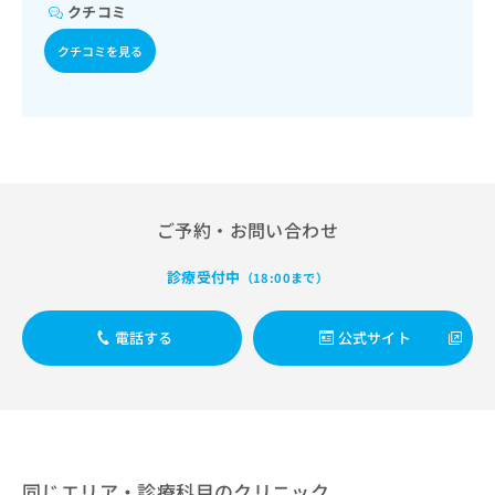
出
稿
クリ
クチコミ
資
稿
ニッ
の
料
クナ
の
クチコミを見る
お
の
ビサ
お
問
ご
イト
問
い
請
への
い
合
お問
求
合
合せ
わ
は
フォ
わ
せ
こ
ーム
せ
は
ち
とな
は
こ
ら
りま
こ
ご予約・お問い合わせ
ち
す。
ち
ら
クリ
無
ら
ニッ
診療受付中
（18:00まで）
料
クの
資
情
予
料
報
約・
電話する
公式サイト
の
症状
拡
のご
ご
充
相談
請
の
など
求
お
はで
は
申
きま
こ
せん
し
ので
ち
込
同じエリア・診療科目のクリニック