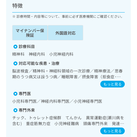
ッ
は
特徴
ク
こ
ナ
診療時間・内容等について、事前に必ず医療機関にご確認ください。
ち
ビ
ら
に
マイナンバー保
外国語対応
関
険証
広
す
広
告
る
診療科目
告
代
お
出
精神科 神経内科 小児神経内科
理
問
稿
対応可能な疾患・治療
店
い
の
合
の
脳波検査／精神科・神経科領域の一次診療／精神療法／思春
お
わ
期のうつ病又は躁うつ病／睡眠障害／摂食障害（拒食症･過
方
問
食症）／神経症性障害（強迫性障害、不安障害、パニック障
せ
い
は
もっと見る
害等）／認知症／心的外傷後ストレス障害（PTSD）／発達
は
合
こ
専門医
障害（自閉症、学習障害等）／小児領域の一次診療／小児神
こ
わ
ち
経疾患／小児自己免疫疾患／小児先天性代謝疾患／乳幼児の
ち
小児科専門医／神経内科専門医／小児神経専門医
せ
ら
育児相談／夜尿症の治療
ら
は
専門外来
こ
チック、トゥレット症候群 てんかん 異常運動症(瀬川病を
こち
ち
広
含む) 重症筋無力症 小児神経難病 頭痛専門外来 発達障
らは
広
ら
告
マイ
害(自閉症、ADHDを含む)
もっと見る
告
出
ナビ