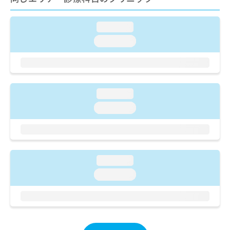
ご了
ら
み
承く
は
ださ
こ
loading...
無
い。
ち
料
loading...
ら
情
報
拡
掲
充
載
の
情
loading...
お
報
loading...
申
の
し
修
込
正
み
は
は
こ
loading...
こ
ち
ち
ら
loading...
ら
そ
の
他
の