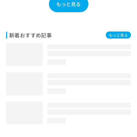
もっと見る
お
問
い
合
わ
新着おすすめ記事
せ
もっと見る
は
こ
ち
ら
loading...
loading...
loading...