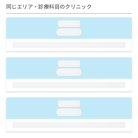
ご了
ら
み
同じエリア・診療科目のクリニック
承く
は
ださ
こ
無
い。
ち
料
loading...
ら
情
loading...
報
拡
掲
充
載
の
情
お
報
loading...
申
の
し
loading...
修
込
正
み
は
は
こ
こ
ち
ち
ら
loading...
ら
loading...
そ
の
他
の