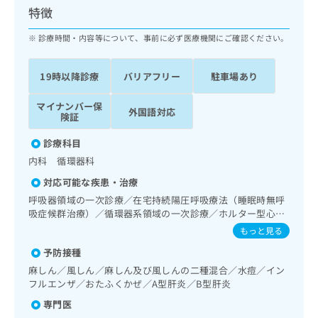
ッ
は
特徴
ク
こ
ナ
診療時間・内容等について、事前に必ず医療機関にご確認ください。
ち
ビ
ら
に
19時以降診療
バリアフリー
駐車場あり
関
広
す
広
告
マイナンバー保
る
告
外国語対応
険証
代
お
出
理
問
稿
診療科目
店
い
の
内科 循環器科
合
の
お
わ
方
問
対応可能な疾患・治療
せ
い
は
呼吸器領域の一次診療／在宅持続陽圧呼吸療法（睡眠時無呼
は
合
こ
吸症候群治療）／循環器系領域の一次診療／ホルター型心電
こ
わ
ち
図検査／インスリン療法／糖尿病患者教育（食事療法、運動
もっと見る
ち
せ
療法、自己血糖測定）／糖尿病による合併症に対する継続的
ら
ら
は
予防接種
な管理及び指導／医療用麻薬によるがん疼痛治療／漢方薬の
こ
処方／在宅における看取り
麻しん／風しん／麻しん及び風しんの二種混合／水痘／イン
こち
ち
広
フルエンザ／おたふくかぜ／A型肝炎／B型肝炎
らは
広
ら
告
マイ
専門医
告
出
ナビ