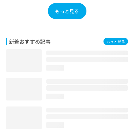
お
問
もっと見る
い
合
わ
せ
は
新着おすすめ記事
もっと見る
こ
ち
ら
loading...
loading...
loading...