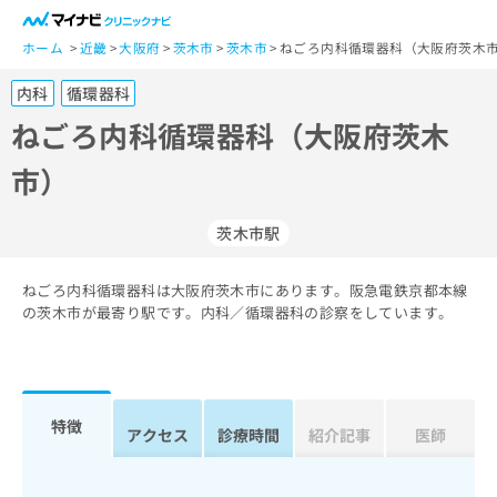
一
般
ホーム
近畿
大阪府
茨木市
茨木市
ねごろ内科循環器科（大阪府茨木市
ユ
内科
循環器科
ー
ザ
ねごろ内科循環器科（大阪府茨木
ー
市）
の
方
は
茨木市駅
こ
ち
ねごろ内科循環器科は大阪府茨木市にあります。阪急電鉄京都本線
ら
の茨木市が最寄り駅です。内科／循環器科の診察をしています。
医
マ
療
イ
関
ナ
係
ビ
特徴
アクセス
診療時間
紹介記事
医師
者
ク
の
リ
方
ニ