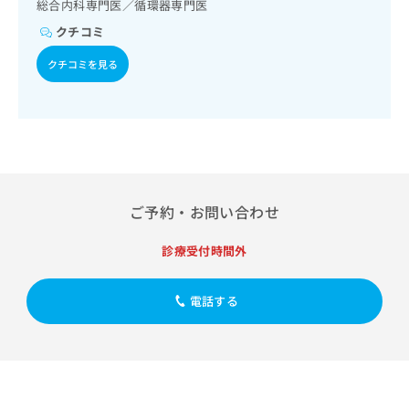
出
総合内科専門医／循環器専門医
稿
クリ
資
稿
ニッ
の
料
クチコミ
クナ
の
お
の
ビサ
お
問
クチコミを見る
ご
イト
問
い
請
への
い
合
お問
求
合
合せ
わ
は
フォ
わ
せ
こ
ーム
せ
は
ち
とな
は
こ
ら
りま
こ
ち
す。
ち
ら
クリ
ご予約・お問い合わせ
無
ら
ニッ
料
クの
資
診療受付時間外
情
予
料
報
約・
の
症状
拡
電話する
のご
ご
充
相談
請
の
など
求
お
はで
は
申
きま
こ
せん
し
ので
ち
込