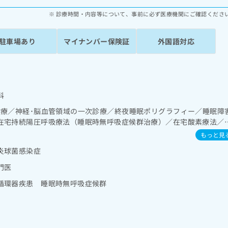
診療時間・内容等について、事前に必ず医療機関にご確認くださ
駐車場あり
マイナンバー保険証
外国語対応
科
診療／神経･脳血管領域の一次診療／終夜睡眠ポリグラフィー／睡眠障
在宅持続陽圧呼吸療法（睡眠時無呼吸症候群治療）／在宅酸素療法／
･胆道・膵臓領域の一次診療／循環器系領域の一次診療／ホルター型
もっと見
理／腎･泌尿器系領域の一次診療／内分泌･代謝･栄養領域の一次診療
炎球菌感染症
る合併症に対する継続的な管理及び指導／血液・免疫系領域の一次診
麻薬によるがん疼痛治療／漢方薬の処方
門医
循環器疾患 睡眠時無呼吸症候群