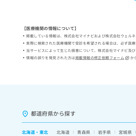
ち
み
ら
は
こ
ち
そ
【医療機関の情報について】
ら
の
掲載している情報は、株式会社マイナビおよび株式会社ウェルネ
他
実際に検索された医療機関で受診を希望される場合は、必ず医療
の
当サービスによって生じた損害について、株式会社マイナビ及び
お
情報の誤りを発見された方は
掲載情報の修正依頼フォーム
か
問
い
合
わ
せ
は
こ
ち
ら
都道府県から探す
北海道
・
東北
北海道
青森県
岩手県
宮城県