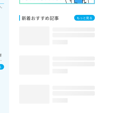
い。
新着おすすめ記事
もっと見る
loading...
害
消
心電
る
／イ
loading...
療
loading...