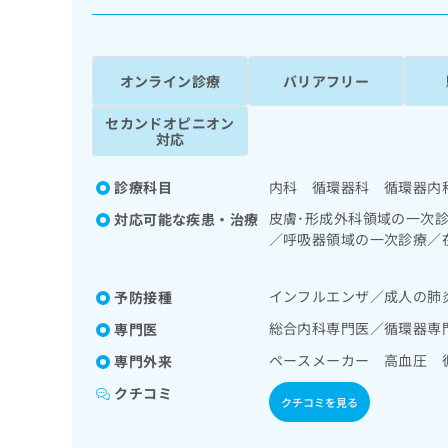
係
ク
者
リ
の
ニ
ッ
方
オンライン診療
バリアフリー
ク
は
ナ
セカンドオピニオン
こ
ビ
対応
ち
に
関
ら
診療科目
内科 循環器科 循環器内
す
る
皮膚･形成外科領域の一次
対応可能な疾患・治療
お
／呼吸器領域の一次診療／
広
広
問
化器系領域の一次診療／肝
告
告
い
図検査／ペースメーカー管
出
代
合
インフルエンザ／成人の肺
予防接種
ンスリン療法／糖尿病によ
稿
わ
理
／小児循環器疾患／医療用
総合内科専門医／循環器専
専門医
の
せ
店
お
は
ペースメーカー 高血圧 
専門外来
の
問
こ
い
クチコミ
方
ち
クチコミを見る
合
ら
は
わ
こ