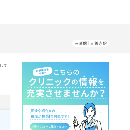
三潴駅
大善寺駅
して