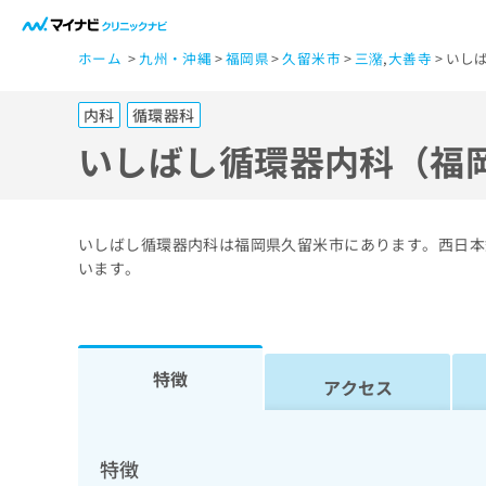
一
ホーム
九州・沖縄
福岡県
久留米市
三潴
,
大善寺
いし
般
ユ
内科
循環器科
ー
ザ
いしばし循環器内科（福
ー
の
方
いしばし循環器内科は福岡県久留米市にあります。西日本
は
います。
こ
ち
ら
特徴
アクセス
医
マ
療
イ
ナ
関
特徴
ビ