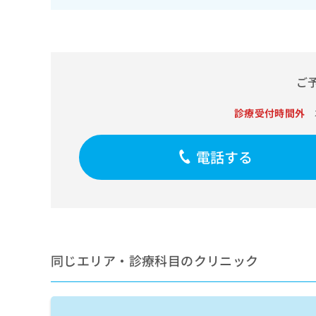
せ
こち
ち
らは
は
マイ
こ
ら
ナビ
ち
クリ
ら
ニッ
クナ
ご
広
ビサ
広
資
イト
告
告
への
診療受付時間外
料
出
出
お問
の
稿
合せ
稿
ご
の
フォ
の
電話する
請
お
ーム
お
求
問
とな
問
りま
は
い
い
す。
こ
合
合
クリ
ち
わ
ニッ
わ
ら
せ
クの
せ
は
予
は
約・
こ
同じエリア・診療科目のクリニック
こ
無
症状
ち
ち
のご
料
ら
相談
ら
情
など
報
はで