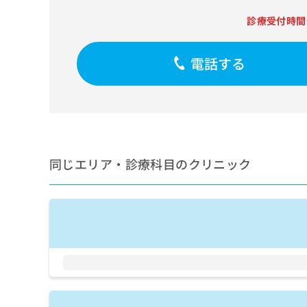
せ
こち
ち
らは
は
診療受付時間
マイ
こ
ら
ナビ
ち
クリ
ら
電話する
ニッ
クナ
広
ビサ
広
資
イト
告
告
への
料
出
出
お問
の
稿
合せ
稿
ご
の
フォ
の
請
お
ーム
お
同じエリア・診療科目のクリニック
求
問
とな
問
りま
は
い
い
す。
こ
合
合
クリ
ち
わ
ニッ
わ
ら
せ
クの
せ
は
予
は
約・
こ
こ
無
症状
ち
ち
のご
料
ら
相談
ら
情
など
報
はで