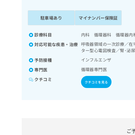
係
ク
者
リ
の
ニ
駐車場あり
マイナンバー保険証
ッ
方
ク
は
ナ
診療科目
内科 循環器科 循環器内
こ
ビ
呼吸器領域の一次診療／在
対応可能な疾患・治療
ち
に
ター型心電図検査／腎･泌
関
ら
す
インフルエンザ
予防接種
る
循環器専門医
専門医
お
広
広
問
クチコミ
告
告
クチコミを見る
い
出
代
合
稿
わ
理
の
せ
店
お
は
の
問
こ
い
方
ち
合
ら
は
ご
わ
こ