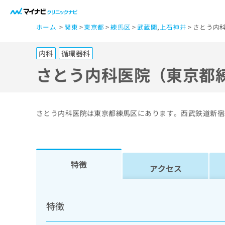
一
ホーム
関東
東京都
練馬区
武蔵関
,
上石神井
さとう内
般
ユ
内科
循環器科
ー
ザ
さとう内科医院（東京都
ー
の
方
さとう内科医院は東京都練馬区にあります。西武鉄道新宿
は
こ
ち
ら
特徴
アクセス
医
マ
療
イ
特徴
ナ
関
ビ