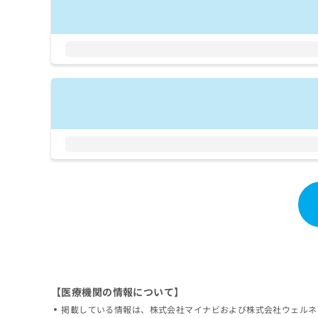
拡
資
きま
充
料
せん
の
ので
の
ご了
お
ご
承く
申
請
ださ
し
求
い。
込
は
み
こ
は
ち
こ
ら
ち
ら
無
料
掲
情
載
報
情
拡
報
充
の
の
修
お
正
申
【医療機関の情報について】
は
し
掲載している情報は、株式会社マイナビおよび株式会社ウェルネ
こ
込