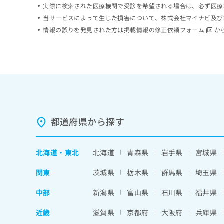
実際に検索された医療機関で受診を希望される場合は、必ず医療
ち
み
ら
当サービスによって生じた損害について、株式会社マイナビ及び
は
こ
情報の誤りを発見された方は
掲載情報の修正依頼フォーム
か
ち
そ
ら
の
他
の
お
問
い
合
都道府県から探す
わ
せ
は
北海道
・
東北
北海道
青森県
岩手県
宮城県
こ
ち
関東
茨城県
栃木県
群馬県
埼玉県
ら
中部
新潟県
富山県
石川県
福井県
近畿
滋賀県
京都府
大阪府
兵庫県