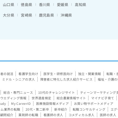
山口県
徳島県
香川県
愛媛県
高知県
大分県
宮崎県
鹿児島県
沖縄県
験者の就活
看護学生向け
医学生・研修医向け
独立・開業情報
転職・
ミドル・シニアの求人
障害者に特化した求人紹介サービス
福祉・介護の
総合・専門ニュース
10代のチャレンジサイト
ティーンマーケティング
ウエディング情報
世界遺産検定
総合農業情報サイト
マイナビ子育て
tudy
My CareerID
医療施設情報メディア
お買い物サポートメディア
ーム業界の転職
20代・第二新卒
新卒紹介
転職コンサルティング
エグ
顧問紹介
薬剤師の転職
看護師の求人
コメディカル求人
医師の求人