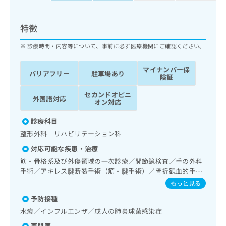
ッ
は
ク
こ
ナ
特徴
ち
ビ
ら
に
診療時間・内容等について、事前に必ず医療機関にご確認ください。
関
広
す
広
マイナンバー保
告
バリアフリー
駐車場あり
る
険証
告
代
お
出
理
セカンドオピニ
問
稿
外国語対応
オン対応
店
い
の
合
の
お
診療科目
わ
方
問
整形外科 リハビリテーション科
せ
い
は
は
合
対応可能な疾患・治療
こ
こ
わ
ち
筋・骨格系及び外傷領域の一次診療／関節鏡検査／手の外科
ち
せ
手術／アキレス腱断裂手術（筋・腱手術）／骨折観血的手術
ら
ら
は
／人工股関節置換術（関節手術）／人工膝関節置換術（関節
もっと見る
こ
手術）／義肢装具の作成及び評価／運動器リハビリテーショ
こち
ち
予防接種
ン／全身麻酔／ＭＲＩ撮影
広
らは
広
ら
告
水痘／インフルエンザ／成人の肺炎球菌感染症
マイ
告
出
ナビ
専門医