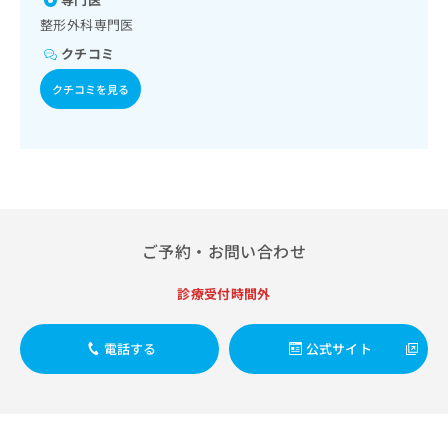
出
稿
クリ
資
整形外科専門医
稿
ニッ
の
料
クナ
の
お
の
クチコミ
ビサ
お
問
ご
イト
問
い
クチコミを見る
請
への
い
合
お問
求
合
合せ
わ
は
フォ
わ
せ
こ
ーム
せ
は
ち
とな
は
こ
ら
りま
こ
ち
す。
ち
ら
クリ
無
ら
ニッ
ご予約・お問い合わせ
料
クの
資
情
予
診療受付時間外
料
報
約・
の
症状
拡
のご
ご
充
相談
電話する
公式サイト
請
の
など
求
お
はで
は
申
きま
こ
せん
し
ので
ち
込