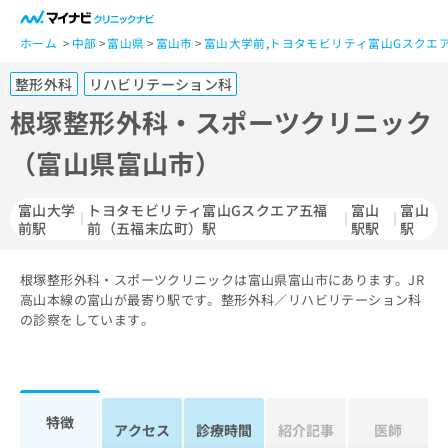
一
般
ホーム
中部
富山県
富山市
富山大学前
,
トヨタモビリティ富山Gスクエ
ユ
整形外科
リハビリテーション科
ー
ザ
根塚整形外科・スポーツクリニック
ー
（富山県富山市）
の
方
は
富山大学
トヨタモビリティ富山Gスクエア五福
富山
富山
こ
前駅
前（五福末広町）駅
駅駅
駅
ち
ら
根塚整形外科・スポーツクリニックは富山県富山市にあります。JR
高山本線の富山が最寄り駅です。整形外科／リハビリテーション科
医
マ
の診察をしています。
療
イ
関
ナ
係
ビ
者
ク
の
リ
特徴
アクセス
診療時間
紹介記事
医師
方
ニ