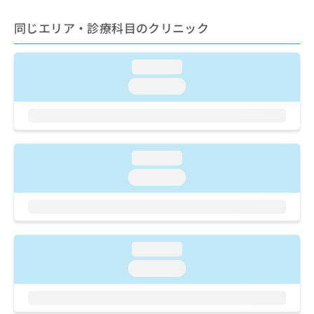
ご了
ら
み
承く
は
同じエリア・診療科目のクリニック
ださ
こ
無
い。
ち
料
ら
情
loading...
報
loading...
拡
掲
充
載
の
情
お
報
申
の
loading...
し
修
込
loading...
正
み
は
は
こ
こ
ち
ち
ら
ら
loading...
そ
loading...
の
他
の