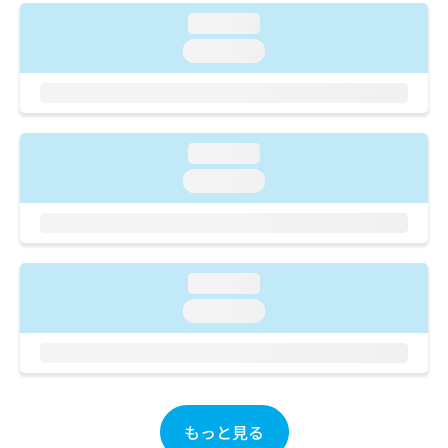
ご了
ら
み
承く
loading...
は
ださ
こ
loading...
無
い。
ち
料
ら
情
報
拡
掲
充
loading...
載
の
情
loading...
お
報
申
の
し
修
込
正
み
は
loading...
は
こ
loading...
こ
ち
ち
ら
ら
そ
の
他
もっと見る
の