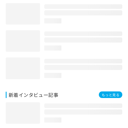
loading...
loading...
loading...
新着インタビュー記事
もっと見る
loading...