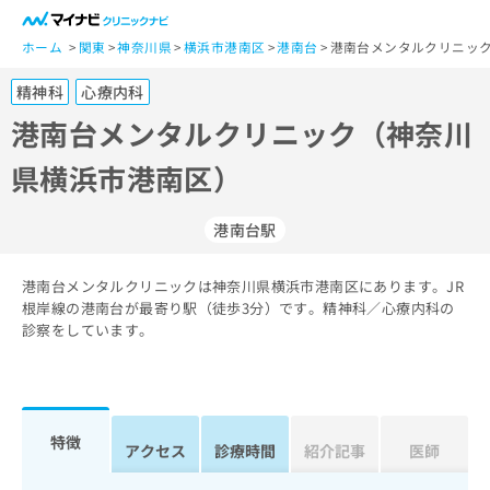
一
般
ホーム
関東
神奈川県
横浜市港南区
港南台
港南台メンタルクリニック
ユ
精神科
心療内科
ー
ザ
港南台メンタルクリニック（神奈川
ー
県横浜市港南区）
の
方
は
港南台駅
こ
ち
港南台メンタルクリニックは神奈川県横浜市港南区にあります。JR
ら
根岸線の港南台が最寄り駅（徒歩3分）です。精神科／心療内科の
診察をしています。
医
マ
療
イ
関
ナ
係
ビ
者
ク
特徴
アクセス
診療時間
紹介記事
医師
の
リ
方
ニ