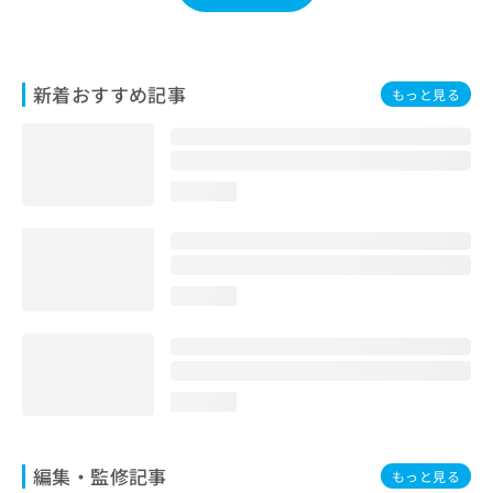
お
問
い
合
新着おすすめ記事
もっと見る
わ
せ
は
こ
ち
loading...
ら
loading...
loading...
編集・監修記事
もっと見る