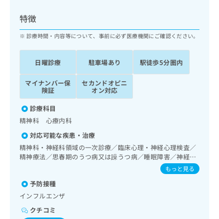
ッ
は
ク
こ
特徴
ナ
ち
ビ
診療時間・内容等について、事前に必ず医療機関にご確認ください。
ら
に
関
広
日曜診療
駐車場あり
駅徒歩5分圏内
す
広
告
る
告
代
マイナンバー保
セカンドオピニ
お
出
険証
オン対応
理
問
稿
店
い
の
診療科目
合
の
お
精神科 心療内科
わ
方
問
せ
い
は
対応可能な疾患・治療
は
合
こ
精神科・神経科領域の一次診療／臨床心理・神経心理検査／
こ
わ
ち
精神療法／思春期のうつ病又は躁うつ病／睡眠障害／神経症
ち
せ
性障害（強迫性障害、不安障害、パニック障害等）／認知症
ら
もっと見る
ら
は
／漢方薬の処方
こ
予防接種
こち
ち
広
インフルエンザ
らは
広
ら
告
マイ
クチコミ
告
出
ナビ