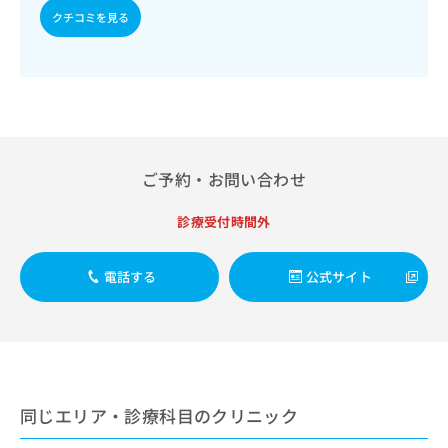
出
稿
クリ
資
クチコミを見る
稿
ニッ
の
料
クナ
の
お
の
ビサ
お
問
ご
イト
問
い
請
への
い
合
お問
求
合
合せ
わ
は
フォ
わ
せ
こ
ーム
せ
は
ち
ご予約・お問い合わせ
とな
は
こ
ら
りま
こ
ち
す。
診療受付時間外
ち
ら
クリ
無
ら
ニッ
料
クの
資
電話する
公式サイト
情
予
料
報
約・
の
症状
拡
のご
ご
充
相談
請
の
など
求
お
はで
は
申
きま
同じエリア・診療科目のクリニック
こ
せん
し
ので
ち
込