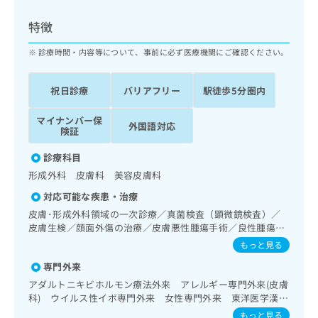
ッ
は
ク
こ
特徴
ナ
ち
ビ
診療時間・内容等について、事前に必ず医療機関にご確認ください。
ら
に
関
広
祝日診療
バリアフリー
駅徒歩5分圏内
す
広
告
る
告
代
マイナンバー保
お
出
外国語対応
険証
理
問
稿
店
い
の
診療科目
合
の
お
形成外科 皮膚科 美容皮膚科
わ
方
問
せ
い
は
対応可能な疾患・治療
は
合
こ
皮膚･形成外科領域の一次診療／真菌検査（顕微鏡検査）／
こ
わ
ち
皮膚生検／顔面外傷の治療／皮膚悪性腫瘍手術／良性腫瘍又
ち
せ
は母斑その他の切除・縫合手術／アトピー性皮膚炎の治療／
ら
もっと見る
ら
は
思春期のうつ病又は躁うつ病／睡眠障害／アレルギーの減感
こ
専門外来
作療法／小児アレルギー疾患／病理診断（専ら病理診断を担
こち
ち
広
当する医師による診断）／漢方薬の処方
アダルトニキビホルモン療法外来 アレルギー専門外来(皮膚
らは
広
ら
告
科) ウイルス性イボ専門外来 女性専門外来 東洋医学漢方
マイ
告
出
専門外来 美容漢方外来
ナビ
もっと見る