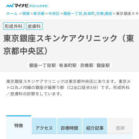
一
般
ホーム
関東
東京都
中央区
銀座一丁目
,
有楽町
,
京橋
,
銀座
東京銀座スキ
ユ
形成外科
皮膚科
ー
ザ
東京銀座スキンケアクリニック（東
ー
京都中央区）
の
方
は
銀座一丁目駅
有楽町駅
京橋駅
銀座駅
こ
ち
東京銀座スキンケアクリニックは東京都中央区にあります。東京メ
ら
トロ丸ノ内線の銀座が最寄り駅（C2出口徒歩3分）です。形成外科
／皮膚科の診察をしています。
医
マ
療
イ
関
ナ
係
ビ
者
ク
特徴
アクセス
診療時間
紹介記事
医師
の
リ
方
ニ