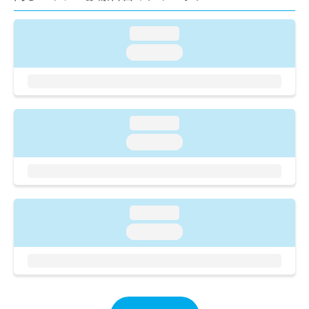
ご了
ら
み
承く
は
ださ
loading...
こ
無
い。
ち
料
loading...
ら
情
報
拡
掲
充
載
の
情
loading...
お
報
loading...
申
の
し
修
込
正
み
は
は
こ
loading...
こ
ち
ち
ら
loading...
ら
そ
の
他
の