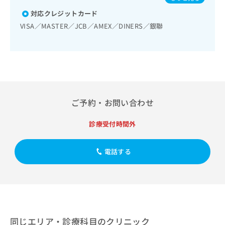
出
稿
クリ
資
稿
ニッ
対応クレジットカード
の
料
クナ
の
お
の
VISA／MASTER／JCB／AMEX／DINERS／銀聯
ビサ
お
問
ご
イト
問
い
請
への
い
合
お問
求
合
合せ
わ
は
フォ
わ
せ
こ
ーム
せ
は
ち
とな
は
こ
ら
りま
ご予約・お問い合わせ
こ
ち
す。
ち
ら
クリ
無
ら
ニッ
診療受付時間外
料
クの
資
情
予
料
報
約・
電話する
の
症状
拡
のご
ご
充
相談
請
の
など
求
お
はで
は
申
きま
こ
せん
し
ので
ち
同じエリア・診療科目のクリニック
込