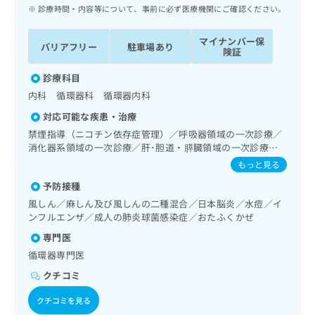
ッ
は
診療時間・内容等について、事前に必ず医療機関にご確認ください。
ク
こ
ナ
ち
マイナンバー保
バリアフリー
駐車場あり
ビ
険証
ら
に
関
診療科目
広
す
広
内科 循環器科 循環器内科
告
る
告
代
対応可能な疾患・治療
お
出
理
問
禁煙指導（ニコチン依存症管理）／呼吸器領域の一次診療／
稿
店
消化器系領域の一次診療／肝･胆道・膵臓領域の一次診療／
い
の
循環器系領域の一次診療／ホルター型心電図検査／腎･泌尿
合
の
お
もっと見る
器系領域の一次診療／内分泌･代謝･栄養領域の一次診療／イ
わ
方
問
予防接種
ンスリン療法／糖尿病患者教育（食事療法、運動療法、自己
せ
い
は
血糖測定）／糖尿病による合併症に対する継続的な管理及び
風しん／麻しん及び風しんの二種混合／日本脳炎／水痘／イ
は
合
こ
指導／血液・免疫系領域の一次診療／小児領域の一次診療／
ンフルエンザ／成人の肺炎球菌感染症／おたふくかぜ
こ
わ
ち
画像診断管理（専ら画像診断を担当する医師による読影）
ち
せ
専門医
ら
ら
は
循環器専門医
こ
こち
クチコミ
ち
広
らは
広
ら
告
マイ
クチコミを見る
告
出
ナビ