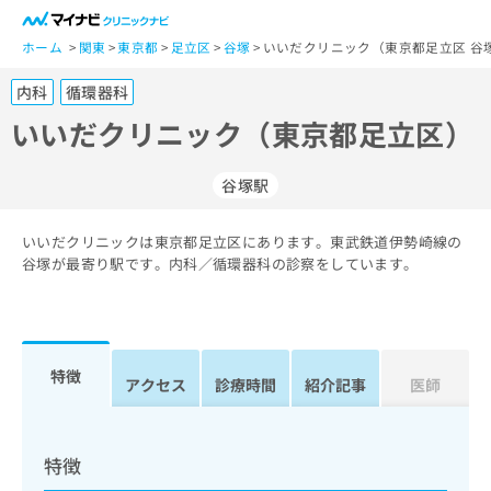
一
般
ホーム
関東
東京都
足立区
谷塚
いいだクリニック（東京都足立区 谷
ユ
内科
循環器科
ー
ザ
いいだクリニック（東京都足立区）
ー
の
谷塚駅
方
は
こ
いいだクリニックは東京都足立区にあります。東武鉄道伊勢崎線の
谷塚が最寄り駅です。内科／循環器科の診察をしています。
ち
ら
医
マ
療
イ
特徴
アクセス
診療時間
紹介記事
医師
関
ナ
係
ビ
者
ク
の
リ
特徴
方
ニ