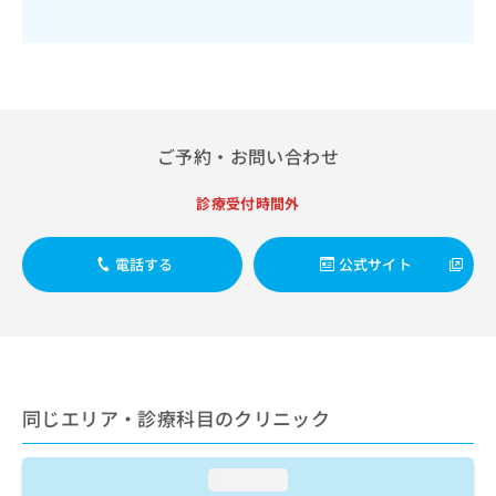
出
稿
クリ
資
稿
ニッ
の
料
クナ
の
お
の
ビサ
お
問
ご
イト
問
い
請
への
い
合
お問
求
合
合せ
わ
は
ご予約・お問い合わせ
フォ
わ
せ
こ
ーム
せ
は
ち
とな
診療受付時間外
は
こ
ら
りま
こ
ち
す。
ち
ら
クリ
無
電話する
公式サイト
ら
ニッ
料
クの
資
情
予
料
報
約・
の
症状
拡
のご
ご
充
相談
請
の
など
同じエリア・診療科目のクリニック
求
お
はで
は
申
きま
こ
せん
し
loading...
ので
ち
込