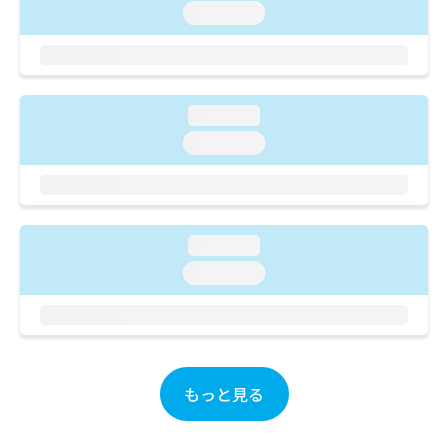
ご了
ら
み
loading...
承く
は
ださ
こ
無
い。
ち
料
ら
情
報
loading...
拡
掲
loading...
充
載
の
情
お
報
申
の
し
修
loading...
込
正
み
loading...
は
は
こ
こ
ち
ち
ら
ら
そ
もっと見る
の
他
の