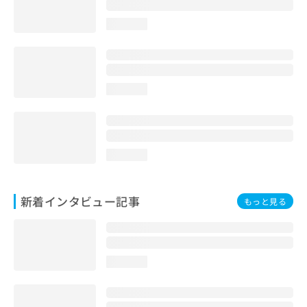
loading...
loading...
loading...
新着インタビュー記事
もっと見る
loading...