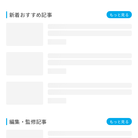
お
問
新着おすすめ記事
もっと見る
い
合
わ
せ
は
loading...
こ
ち
ら
loading...
loading...
編集・監修記事
もっと見る