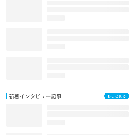
loading...
loading...
loading...
新着インタビュー記事
もっと見る
loading...