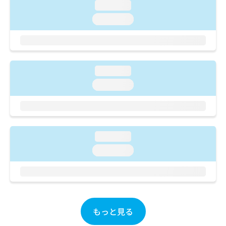
ご了
ら
み
loading...
承く
は
ださ
loading...
こ
無
い。
ち
料
ら
情
報
拡
掲
loading...
充
載
loading...
の
情
お
報
申
の
し
修
込
正
loading...
み
は
は
こ
loading...
こ
ち
ち
ら
ら
そ
の
もっと見る
他
の