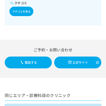
管理及び指導／血液・免疫系領域の一次診療／血液凝固異常
出
稿
クリ
資
クチコミ
の診断及び治療／エイズ診療／筋・骨格系及び外傷領域の一
稿
ニッ
の
料
次診療／小児領域の一次診療／医療用麻薬によるがん疼痛治
クナ
の
お
クチコミを見る
の
療／がんに伴う精神症状のケア／漢方薬の処方／在宅におけ
ビサ
お
問
ご
イト
る看取り
問
い
請
への
い
合
お問
求
合
合せ
わ
は
フォ
わ
せ
こ
ーム
せ
は
ち
とな
は
こ
ら
りま
こ
ご予約・お問い合わせ
ち
す。
ち
ら
クリ
無
ら
ニッ
料
クの
電話する
公式サイト
資
情
予
料
報
約・
の
症状
拡
のご
ご
充
相談
請
の
など
求
お
はで
は
申
同じエリア・診療科目のクリニック
きま
こ
せん
し
ので
ち
込