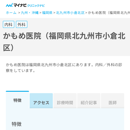
一
般
ホーム
九州・沖縄
福岡県
北九州市小倉北区
かもめ医院（福岡県北九
ユ
内科
外科
ー
ザ
かもめ医院（福岡県北九州市小倉北
ー
区）
の
方
は
こ
かもめ医院は福岡県北九州市小倉北区にあります。内科／外科の診
ち
察をしています。
ら
医
マ
療
イ
特徴
関
アクセス
診療時間
紹介記事
医師
ナ
係
ビ
者
ク
の
リ
特徴
方
ニ