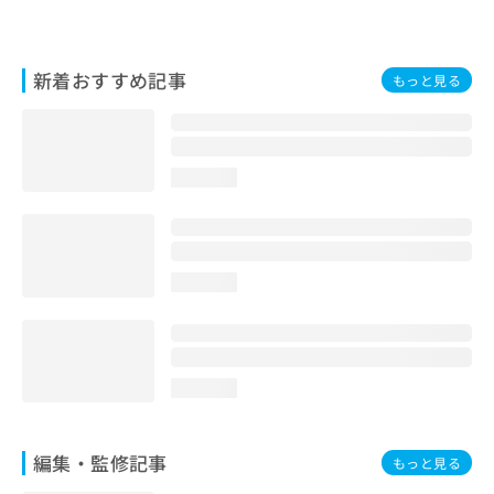
お
問
い
新着おすすめ記事
合
もっと見る
わ
せ
は
こ
loading...
ち
ら
loading...
loading...
編集・監修記事
もっと見る