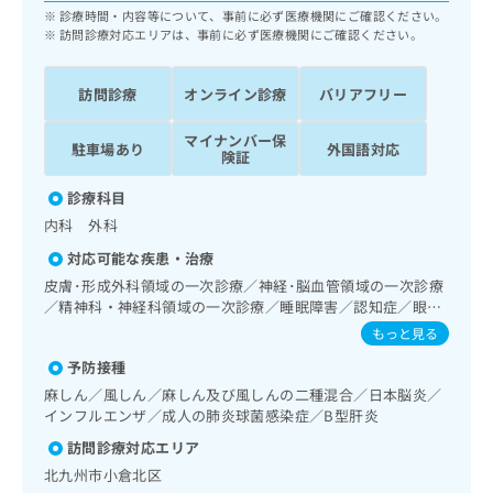
ッ
は
診療時間・内容等について、事前に必ず医療機関にご確認ください。
ク
訪問診療対応エリアは、事前に必ず医療機関にご確認ください。
こ
ナ
ち
ビ
ら
訪問診療
オンライン診療
バリアフリー
に
関
広
マイナンバー保
す
広
駐車場あり
外国語対応
険証
告
る
告
代
お
出
診療科目
理
問
稿
内科 外科
店
い
の
合
の
お
対応可能な疾患・治療
わ
方
問
皮膚･形成外科領域の一次診療／神経･脳血管領域の一次診療
せ
い
は
／精神科・神経科領域の一次診療／睡眠障害／認知症／眼領
は
合
こ
域の一次診療／耳鼻咽喉領域の一次診療／呼吸器領域の一次
もっと見る
こ
わ
診療／在宅酸素療法／消化器系領域の一次診療／上部消化管
ち
ち
せ
予防接種
内視鏡検査／人工肛門の管理／肝･胆道・膵臓領域の一次診
ら
ら
は
療／循環器系領域の一次診療／腎･泌尿器系領域の一次診療
麻しん／風しん／麻しん及び風しんの二種混合／日本脳炎／
こ
／産科領域の一次診療／婦人科領域の一次診療／乳腺領域の
インフルエンザ／成人の肺炎球菌感染症／B型肝炎
こち
一次診療／内分泌･代謝･栄養領域の一次診療／内分泌機能検
ち
広
らは
訪問診療対応エリア
査／インスリン療法／糖尿病患者教育（食事療法、運動療
広
ら
告
マイ
法、自己血糖測定）／糖尿病による合併症に対する継続的な
北九州市小倉北区
告
出
ナビ