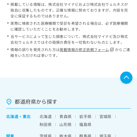
掲載している情報は、株式会社マイナビおよび株式会社ウェルネスが
独自に収集したものです。正確な情報に努めておりますが、内容を完
全に保証するものではありません。
実際に検索された医療機関で受診を希望される場合は、必ず医療機関
に確認していただくことをお勧めします。
当サービスによって生じた損害について、株式会社マイナビ及び株式
会社ウェルネスではその賠償の責任を一切負わないものとします。
情報の誤りを発見された方は
掲載情報の修正依頼フォーム
からご連
絡をいただければ幸いです。
都道府県から探す
北海道
・
東北
北海道
青森県
岩手県
宮城県
秋田県
山形県
福島県
関東
茨城県
栃木県
群馬県
埼玉県