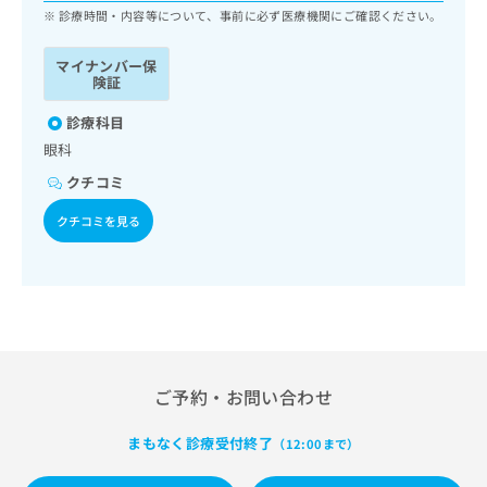
ッ
は
診療時間・内容等について、事前に必ず医療機関にご確認ください。
ク
こ
ナ
ち
マイナンバー保
ビ
険証
ら
に
関
診療科目
広
す
広
眼科
告
る
告
代
クチコミ
お
出
理
問
稿
クチコミを見る
店
い
の
合
の
お
わ
方
問
せ
い
は
は
合
こ
こ
わ
ち
ち
せ
ら
ら
は
ご予約・お問い合わせ
こ
こち
ち
広
らは
まもなく診療受付終了
（12:00まで）
広
ら
告
マイ
告
出
ナビ