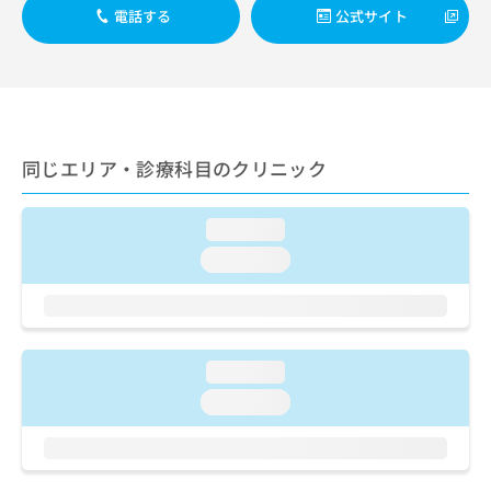
出
稿
クリ
資
電話する
公式サイト
稿
ニッ
の
料
クナ
の
お
の
ビサ
お
問
ご
イト
問
い
請
への
い
合
お問
求
合
合せ
わ
は
フォ
わ
せ
同じエリア・診療科目のクリニック
こ
ーム
せ
は
ち
とな
は
こ
ら
りま
こ
ち
loading...
す。
ち
ら
クリ
loading...
無
ら
ニッ
料
クの
資
情
予
料
報
約・
の
症状
拡
のご
ご
充
loading...
相談
請
の
など
loading...
求
お
はで
は
申
きま
こ
せん
し
ので
ち
込