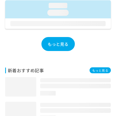
ご了
ら
み
承く
loading...
は
ださ
loading...
こ
無
い。
ち
料
ら
情
報
拡
掲
充
載
もっと見る
の
情
お
報
申
の
し
修
込
正
新着おすすめ記事
み
もっと見る
は
は
こ
こ
ち
ち
ら
ら
loading...
そ
の
他
の