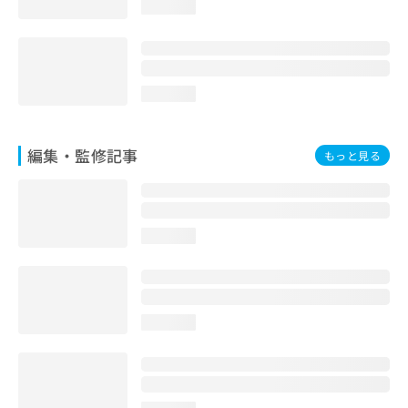
loading...
お
問
い
合
わ
loading...
せ
は
こ
編集・監修記事
もっと見る
ち
ら
loading...
loading...