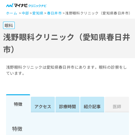
一
般
ホーム
中部
愛知県
春日井市
浅野眼科クリニック（愛知県春日井市）
ユ
眼科
ー
ザ
浅野眼科クリニック（愛知県春日井
ー
市）
の
方
は
こ
浅野眼科クリニックは愛知県春日井市にあります。眼科の診察をし
ち
ています。
ら
医
マ
療
イ
特徴
関
アクセス
診療時間
紹介記事
医師
ナ
係
ビ
者
ク
の
リ
特徴
方
ニ