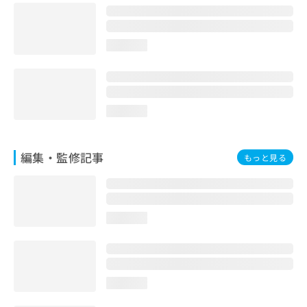
お
問
い
loading...
合
わ
せ
は
こ
loading...
ち
ら
編集・監修記事
もっと見る
loading...
loading...