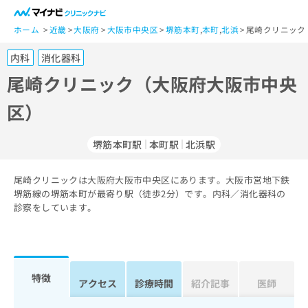
一
般
ホーム
近畿
大阪府
大阪市中央区
堺筋本町
,
本町
,
北浜
尾崎クリニック
ユ
内科
消化器科
ー
ザ
尾崎クリニック（大阪府大阪市中央
ー
区）
の
方
は
堺筋本町駅
本町駅
北浜駅
こ
ち
尾崎クリニックは大阪府大阪市中央区にあります。大阪市営地下鉄
ら
堺筋線の堺筋本町が最寄り駅（徒歩2分）です。内科／消化器科の
診察をしています。
医
マ
療
イ
関
ナ
係
ビ
者
ク
特徴
アクセス
診療時間
紹介記事
医師
の
リ
方
ニ