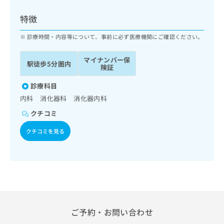
ッ
は
ク
こ
特徴
ナ
ち
ビ
診療時間・内容等について、事前に必ず医療機関にご確認ください。
ら
に
関
マイナンバー保
広
駅徒歩5分圏内
す
広
険証
告
る
告
代
お
診療科目
出
理
問
稿
内科 消化器科 消化器内科
店
い
の
クチコミ
合
の
お
わ
方
問
クチコミを見る
せ
い
は
は
合
こ
こ
わ
ち
ち
せ
ら
ら
は
こ
こち
ち
広
らは
広
ら
告
ご予約・お問い合わせ
マイ
告
出
ナビ