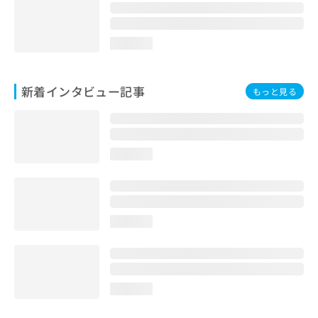
loading...
新着インタビュー記事
もっと見る
loading...
loading...
loading...