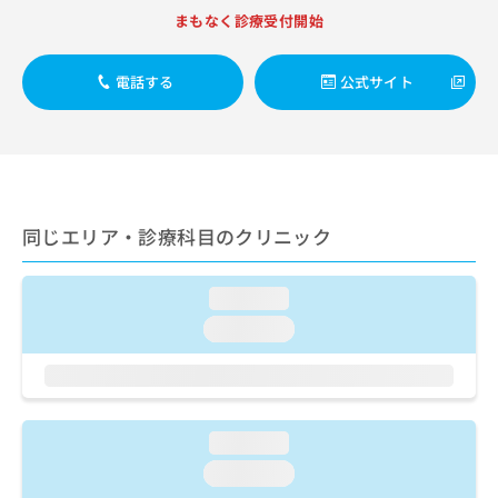
出
稿
クリ
資
まもなく診療受付開始
稿
ニッ
の
料
クナ
の
お
の
ビサ
お
問
ご
電話する
公式サイト
イト
問
い
請
への
い
合
お問
求
合
合せ
わ
は
フォ
わ
せ
こ
ーム
せ
は
ち
とな
は
こ
ら
りま
こ
ち
同じエリア・診療科目のクリニック
す。
ち
ら
クリ
無
ら
ニッ
料
クの
loading...
資
情
予
料
loading...
報
約・
の
症状
拡
のご
ご
充
相談
請
の
など
求
お
はで
は
申
loading...
きま
こ
せん
し
loading...
ので
ち
込