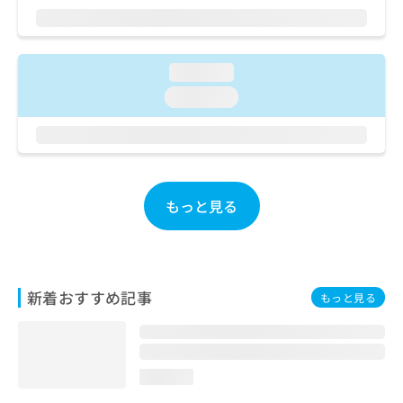
ご了
ら
み
承く
は
ださ
こ
無
い。
ち
料
loading...
ら
情
loading...
報
拡
掲
充
載
の
情
お
報
申
の
もっと見る
し
修
込
正
み
は
は
こ
こ
ち
新着おすすめ記事
もっと見る
ち
ら
ら
そ
の
loading...
他
の