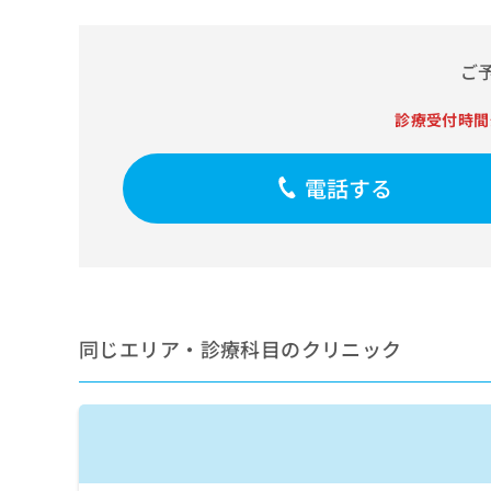
せ
こち
ち
らは
は
マイ
こ
ら
ナビ
ご
ち
クリ
ら
ニッ
クナ
診療受付時間
広
ビサ
広
資
イト
告
告
への
料
出
電話する
出
お問
の
稿
合せ
稿
ご
の
フォ
の
請
お
ーム
お
求
問
とな
問
りま
は
い
い
す。
こ
合
合
クリ
ち
わ
ニッ
わ
同じエリア・診療科目のクリニック
ら
せ
クの
せ
は
予
は
約・
こ
こ
無
症状
ち
ち
のご
料
ら
相談
ら
情
など
報
はで