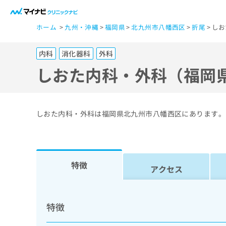
一
ホーム
九州・沖縄
福岡県
北九州市八幡西区
折尾
しお
般
ユ
内科
消化器科
外科
ー
ザ
しおた内科・外科（福岡
ー
の
方
しおた内科・外科は福岡県北九州市八幡西区にあります。
は
こ
ち
ら
特徴
アクセス
医
マ
療
イ
特徴
ナ
関
ビ