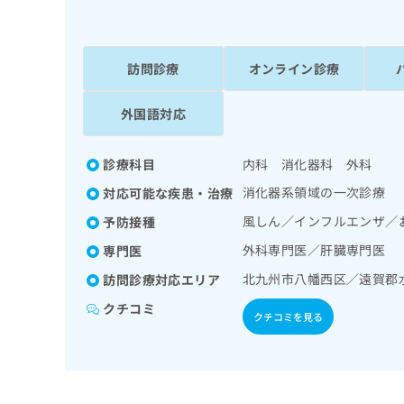
係
ク
者
リ
の
ニ
ッ
訪問診療
オンライン診療
方
ク
は
ナ
外国語対応
こ
ビ
ち
に
関
ら
診療科目
内科 消化器科 外科
す
消化器系領域の一次診療
対応可能な疾患・治療
る
お
広
風しん／インフルエンザ／
予防接種
広
問
告
告
い
外科専門医／肝臓専門医
専門医
出
代
合
北九州市八幡西区／遠賀郡
訪問診療対応エリア
稿
わ
理
の
せ
クチコミ
店
クチコミを見る
お
は
の
問
こ
い
方
ち
合
ら
は
わ
こ