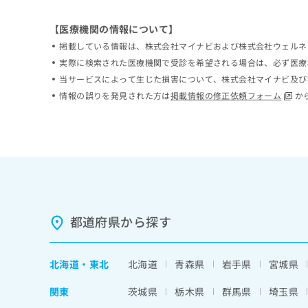
ち
み
ら
は
【医療機関の情報について】
こ
掲載している情報は、株式会社マイナビおよび株式会社ウェルネ
ち
実際に検索された医療機関で受診を希望される場合は、必ず医療
そ
ら
の
当サービスによって生じた損害について、株式会社マイナビ及び
他
情報の誤りを発見された方は
掲載情報の修正依頼フォーム
か
の
お
問
い
合
わ
せ
は
こ
都道府県から探す
ち
ら
北海道
・
東北
北海道
青森県
岩手県
宮城県
関東
茨城県
栃木県
群馬県
埼玉県