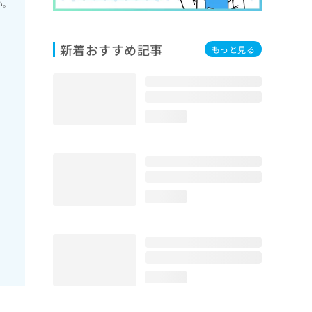
い。
新着おすすめ記事
もっと見る
loading...
loading...
loading...