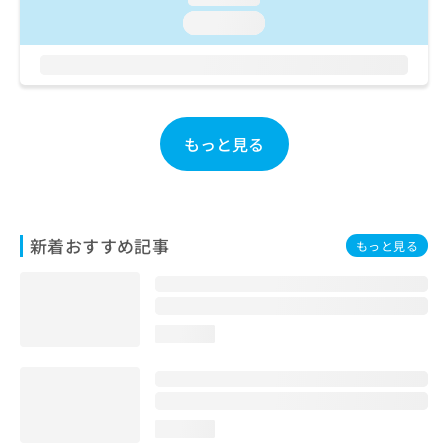
ご了
ら
み
承く
loading...
は
ださ
こ
無
い。
ち
料
ら
情
報
拡
掲
もっと見る
充
載
の
情
お
報
申
の
し
修
新着おすすめ記事
もっと見る
込
正
み
は
は
こ
こ
ち
ち
ら
loading...
ら
そ
の
他
loading...
の