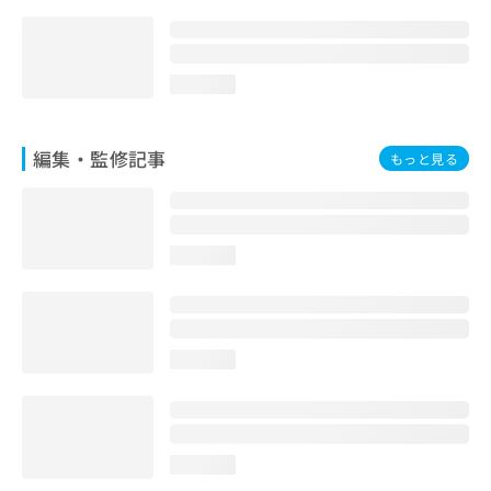
お
問
い
合
loading...
わ
せ
は
編集・監修記事
もっと見る
こ
ち
ら
loading...
loading...
loading...