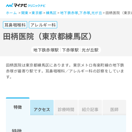
一
般
ホーム
関東
東京都
練馬区
地下鉄赤塚
,
下赤塚
,
光が丘
田柄医院（東京
ユ
耳鼻咽喉科
アレルギー科
ー
ザ
田柄医院（東京都練馬区）
ー
の
地下鉄赤塚駅
下赤塚駅
光が丘駅
方
は
こ
田柄医院は東京都練馬区にあります。東京メトロ有楽町線の地下鉄
赤塚が最寄り駅です。耳鼻咽喉科／アレルギー科の診察をしていま
ち
す。
ら
医
マ
療
イ
関
ナ
特徴
アクセス
診療時間
紹介記事
医師
係
ビ
者
ク
の
リ
方
ニ
特徴