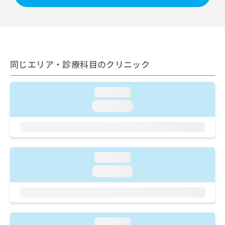
出
稿
クリ
資
稿
ニッ
の
料
クナ
の
お
の
ビサ
お
問
ご
イト
問
い
請
への
い
合
お問
求
同じエリア・診療科目のクリニック
合
合せ
わ
は
フォ
わ
せ
こ
ーム
せ
は
ち
とな
loading...
は
こ
ら
りま
こ
ち
loading...
す。
ち
ら
クリ
無
ら
ニッ
料
クの
資
情
予
料
報
約・
loading...
の
症状
拡
のご
ご
充
loading...
相談
請
の
など
求
お
はで
は
申
きま
こ
せん
し
ので
ち
込
loading...