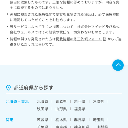
独自に収集したものです。正確な情報に努めておりますが、内容を完
全に保証するものではありません。
実際に検索された医療機関で受診を希望される場合は、必ず医療機関
に確認していただくことをお勧めします。
当サービスによって生じた損害について、株式会社マイナビ及び株式
会社ウェルネスではその賠償の責任を一切負わないものとします。
情報の誤りを発見された方は
掲載情報の修正依頼フォーム
からご連
絡をいただければ幸いです。
都道府県から探す
北海道
・
東北
北海道
青森県
岩手県
宮城県
秋田県
山形県
福島県
関東
茨城県
栃木県
群馬県
埼玉県
千葉県
東京都
神奈川県
山梨県