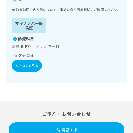
ッ
は
ク
診療時間・内容等について、事前に必ず医療機関にご確認ください。
こ
ナ
ち
ビ
ら
マイナンバー保
に
険証
関
広
す
診療科目
広
告
る
告
耳鼻咽喉科 アレルギー科
代
お
出
クチコミ
理
問
稿
店
い
の
クチコミを見る
合
の
お
わ
方
問
せ
い
は
は
合
こ
こ
わ
ち
ち
せ
ら
ら
は
こ
ご予約・お問い合わせ
こち
ち
広
らは
広
ら
告
マイ
告
出
電話する
ナビ