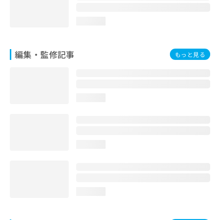
お
問
loading...
い
合
わ
編集・監修記事
もっと見る
せ
は
こ
ち
ら
loading...
loading...
loading...