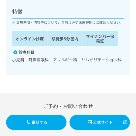
ッ
は
ク
こ
特徴
ナ
ち
ビ
診療時間・内容等について、事前に必ず医療機関にご確認ください。
ら
に
関
マイナンバー保
広
オンライン診療
駅徒歩5分圏内
す
広
険証
告
る
告
代
お
診療科目
出
理
問
稿
小児科 耳鼻咽喉科 アレルギー科 リハビリテーション科
店
い
の
合
の
お
わ
方
問
せ
い
は
は
合
こ
こ
わ
ち
ち
せ
ら
ご予約・お問い合わせ
ら
は
こ
こち
ち
広
電話する
公式サイト
らは
広
ら
告
マイ
告
出
ナビ