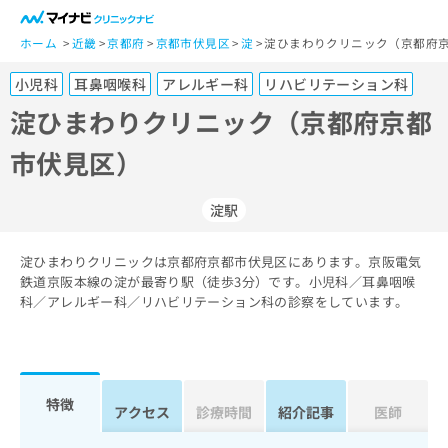
一
般
ホーム
近畿
京都府
京都市伏見区
淀
淀ひまわりクリニック（京都府京
ユ
小児科
耳鼻咽喉科
アレルギー科
リハビリテーション科
ー
ザ
淀ひまわりクリニック（京都府京都
ー
市伏見区）
の
方
は
淀駅
こ
ち
淀ひまわりクリニックは京都府京都市伏見区にあります。京阪電気
ら
鉄道京阪本線の淀が最寄り駅（徒歩3分）です。小児科／耳鼻咽喉
科／アレルギー科／リハビリテーション科の診察をしています。
医
マ
療
イ
関
ナ
係
ビ
者
ク
特徴
アクセス
診療時間
紹介記事
医師
の
リ
方
ニ