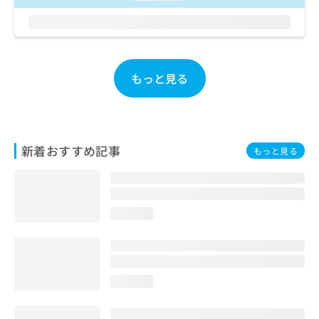
ご了
ら
み
承く
は
ださ
こ
無
い。
ち
料
ら
情
もっと見る
報
拡
掲
充
載
の
情
お
報
新着おすすめ記事
申
もっと見る
の
し
修
込
正
み
は
は
こ
loading...
こ
ち
ち
ら
ら
そ
loading...
の
他
の