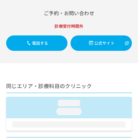
出
稿
クリ
資
稿
ニッ
の
料
ご予約・お問い合わせ
クナ
の
お
の
ビサ
お
問
ご
イト
診療受付時間外
問
い
請
への
い
合
お問
求
合
合せ
わ
は
電話する
公式サイト
フォ
わ
せ
こ
ーム
せ
は
ち
とな
は
こ
ら
りま
こ
ち
す。
ち
ら
クリ
無
ら
ニッ
料
クの
資
同じエリア・診療科目のクリニック
情
予
料
報
約・
の
症状
拡
のご
loading...
ご
充
相談
請
の
loading...
など
求
お
はで
は
申
きま
こ
せん
し
ので
ち
込