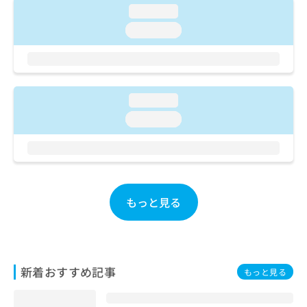
ご了
ら
み
loading...
承く
は
ださ
loading...
こ
無
い。
ち
料
ら
情
報
拡
掲
loading...
充
載
の
loading...
情
お
報
申
の
し
修
込
正
み
は
もっと見る
は
こ
こ
ち
ち
ら
ら
そ
新着おすすめ記事
もっと見る
の
他
の