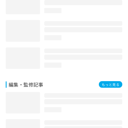
お
問
loading...
い
合
わ
せ
は
loading...
こ
ち
ら
loading...
編集・監修記事
もっと見る
loading...