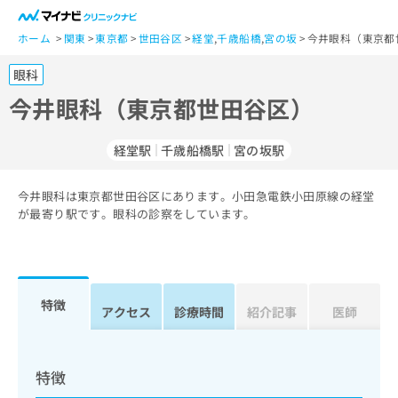
一
般
ホーム
関東
東京都
世田谷区
経堂
,
千歳船橋
,
宮の坂
今井眼科（東京都
ユ
眼科
ー
ザ
今井眼科（東京都世田谷区）
ー
の
経堂駅
千歳船橋駅
宮の坂駅
方
は
こ
今井眼科は東京都世田谷区にあります。小田急電鉄小田原線の経堂
が最寄り駅です。眼科の診察をしています。
ち
ら
医
マ
療
イ
特徴
アクセス
診療時間
紹介記事
医師
関
ナ
係
ビ
者
ク
の
リ
特徴
方
ニ