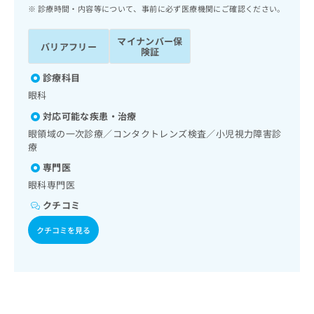
ッ
は
診療時間・内容等について、事前に必ず医療機関にご確認ください。
ク
こ
ナ
ち
マイナンバー保
バリアフリー
ビ
険証
ら
に
関
診療科目
広
す
広
眼科
告
る
告
代
対応可能な疾患・治療
お
出
理
問
眼領域の一次診療／コンタクトレンズ検査／小児視力障害診
稿
店
療
い
の
合
の
お
専門医
わ
方
問
眼科専門医
せ
い
は
は
クチコミ
合
こ
こ
わ
ち
クチコミを見る
ち
せ
ら
ら
は
こ
こち
ち
広
らは
広
ら
告
マイ
告
出
ナビ