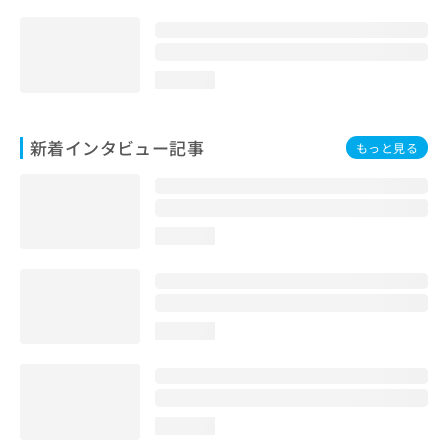
loading...
新着インタビュー記事
もっと見る
loading...
loading...
loading...