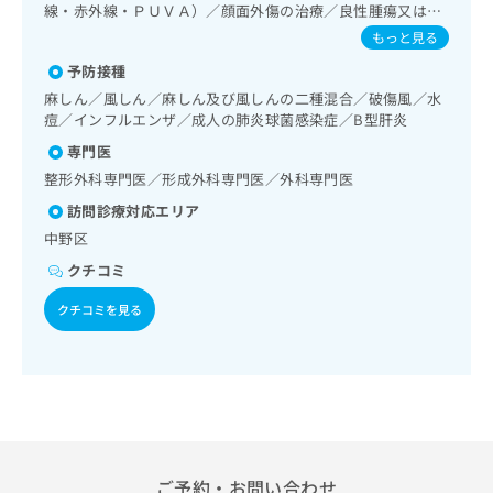
出
稿
クリ
線・赤外線・ＰＵＶＡ）／顔面外傷の治療／良性腫瘍又は母
資
稿
ニッ
の
斑その他の切除・縫合手術／精神科・神経科領域の一次診療
料
もっと見る
クナ
の
／禁煙指導（ニコチン依存症管理）／思春期のうつ病又は躁
お
の
ビサ
予防接種
お
うつ病／睡眠障害／認知症／耳鼻咽喉領域の一次診療／喉頭
問
ご
イト
問
ファイバースコピー／呼吸器領域の一次診療／気管支ファイ
い
麻しん／風しん／麻しん及び風しんの二種混合／破傷風／水
請
への
バースコピー／在宅持続陽圧呼吸療法（睡眠時無呼吸症候群
い
合
痘／インフルエンザ／成人の肺炎球菌感染症／B型肝炎
お問
求
治療）／在宅酸素療法／消化器系領域の一次診療／上部消化
合
合せ
わ
は
専門医
管内視鏡検査／人工肛門の管理／肝･胆道・膵臓領域の一次
フォ
わ
せ
こ
ーム
診療／循環器系領域の一次診療／ホルター型心電図検査／
整形外科専門医／形成外科専門医／外科専門医
せ
は
ち
とな
腎･泌尿器系領域の一次診療／尿失禁の治療／婦人科領域の
は
こ
ら
訪問診療対応エリア
りま
一次診療／更年期障害治療／乳腺領域の一次診療／内分泌･
こ
ち
す。
中野区
代謝･栄養領域の一次診療／内分泌機能検査／インスリン療
ち
ら
クリ
無
法／糖尿病患者教育（食事療法、運動療法、自己血糖測定）
ら
クチコミ
ニッ
／糖尿病による合併症に対する継続的な管理及び指導／血
料
クの
資
液・免疫系領域の一次診療／血液凝固異常の診断及び治療／
情
予
クチコミを見る
料
筋・骨格系及び外傷領域の一次診療／神経ブロック／医療用
報
約・
麻薬によるがん疼痛治療／CT撮影／漢方薬の処方
の
症状
拡
のご
ご
充
相談
請
の
など
求
お
はで
は
申
きま
こ
せん
し
ので
ち
込
ご予約・お問い合わせ