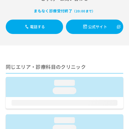
ご了
ら
み
承く
は
ださ
まもなく診療受付終了
（20:00まで）
こ
無
い。
ち
料
ら
情
電話する
公式サイト
報
拡
掲
充
載
の
情
お
報
申
の
同じエリア・診療科目のクリニック
し
修
込
正
み
は
loading...
は
こ
こ
loading...
ち
ち
ら
ら
そ
の
loading...
他
の
loading...