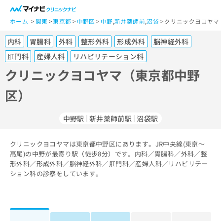
一
般
ホーム
関東
東京都
中野区
中野
,
新井薬師前
,
沼袋
クリニックヨコヤマ
ユ
内科
胃腸科
外科
整形外科
形成外科
脳神経外科
ー
ザ
肛門科
産婦人科
リハビリテーション科
ー
クリニックヨコヤマ（東京都中野
の
方
区）
は
こ
中野駅
新井薬師前駅
沼袋駅
ち
ら
クリニックヨコヤマは東京都中野区にあります。JR中央線(東京～
医
高尾)の中野が最寄り駅（徒歩8分）です。内科／胃腸科／外科／整
マ
療
形外科／形成外科／脳神経外科／肛門科／産婦人科／リハビリテー
イ
関
ション科の診察をしています。
ナ
係
ビ
者
ク
の
リ
方
ニ