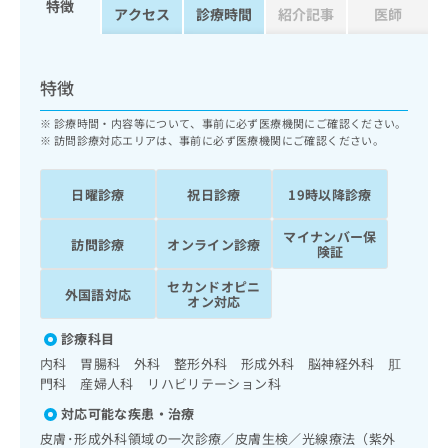
特徴
ッ
は
アクセス
診療時間
紹介記事
医師
ク
こ
ナ
ち
ビ
ら
特徴
に
関
広
診療時間・内容等について、事前に必ず医療機関にご確認ください。
す
広
訪問診療対応エリアは、事前に必ず医療機関にご確認ください。
告
る
告
代
お
出
理
問
稿
日曜診療
祝日診療
19時以降診療
店
い
の
合
の
お
マイナンバー保
訪問診療
オンライン診療
わ
険証
方
問
せ
い
は
セカンドオピニ
は
合
外国語対応
こ
オン対応
こ
わ
ち
ち
せ
診療科目
ら
ら
は
内科 胃腸科 外科 整形外科 形成外科 脳神経外科 肛
こ
門科 産婦人科 リハビリテーション科
こち
ち
広
らは
広
ら
対応可能な疾患・治療
告
マイ
告
出
皮膚･形成外科領域の一次診療／皮膚生検／光線療法（紫外
ナビ