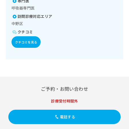
及び治療／小児領域の一次診療／小児呼吸器疾患／医療用麻
専門医
A型肝炎／B型肝炎／ロタウイルス感染症
出
稿
クリ
資
薬によるがん疼痛治療／漢方薬の処方／在宅における看取り
稿
ニッ
呼吸器専門医
の
料
クナ
の
お
の
訪問診療対応エリア
ビサ
お
問
ご
イト
中野区
問
い
請
への
い
合
お問
クチコミ
求
合
合せ
わ
は
フォ
わ
クチコミを見る
せ
こ
ーム
せ
は
ち
とな
は
こ
ら
りま
こ
ち
す。
ち
ら
クリ
無
ら
ニッ
料
クの
資
情
予
料
報
約・
ご予約・お問い合わせ
の
症状
拡
のご
ご
充
相談
診療受付時間外
請
の
など
求
お
はで
は
申
きま
電話する
こ
せん
し
ので
ち
込