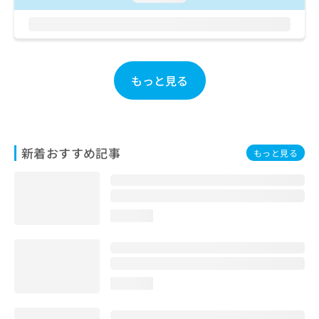
お
問
い
合
わ
もっと見る
せ
は
こ
ち
ら
新着おすすめ記事
もっと見る
loading...
loading...