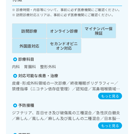
ッ
は
ク
診療時間・内容等について、事前に必ず医療機関にご確認ください。
こ
ナ
訪問診療対応エリアは、事前に必ず医療機関にご確認ください。
ち
ビ
ら
に
マイナンバー保
訪問診療
オンライン診療
関
険証
広
す
広
告
セカンドオピニ
る
外国語対応
告
オン対応
代
お
出
理
問
稿
診療科目
店
い
の
内科 胃腸科 整形外科
合
の
お
わ
対応可能な疾患・治療
方
問
せ
い
は
皮膚･形成外科領域の一次診療／終夜睡眠ポリグラフィー／
は
合
禁煙指導（ニコチン依存症管理）／認知症／耳鼻咽喉領域の
こ
こ
わ
一次診療／呼吸器領域の一次診療／消化器系領域の一次診療
ち
もっと見る
ち
せ
／人工肛門の管理／肝･胆道・膵臓領域の一次診療／循環器
ら
ら
予防接種
は
系領域の一次診療／ホルター型心電図検査／ペースメーカー
管理／腎･泌尿器系領域の一次診療／内分泌･代謝･栄養領域
こ
ジフテリア、百日せき及び破傷風の三種混合／急性灰白髄炎
こち
の一次診療／内分泌機能検査／インスリン療法／糖尿病患者
ち
／麻しん／風しん／麻しん及び風しんの二種混合／日本脳炎
広
らは
教育（食事療法、運動療法、自己血糖測定）／糖尿病による
広
ら
／破傷風／結核／Hib感染症／小児の肺炎球菌感染症／水痘
告
もっと見る
マイ
合併症に対する継続的な管理及び指導／血液凝固異常の診断
告
／インフルエンザ／成人の肺炎球菌感染症／おたふくかぜ／
出
ナビ