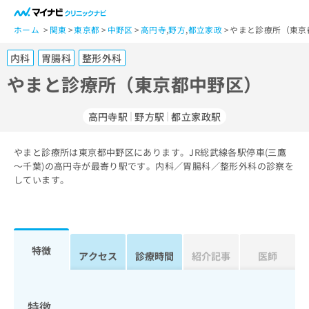
一
般
ホーム
関東
東京都
中野区
高円寺
,
野方
,
都立家政
やまと診療所（東京
ユ
内科
胃腸科
整形外科
ー
ザ
やまと診療所（東京都中野区）
ー
の
高円寺駅
野方駅
都立家政駅
方
は
こ
やまと診療所は東京都中野区にあります。JR総武線各駅停車(三鷹
～千葉)の高円寺が最寄り駅です。内科／胃腸科／整形外科の診察を
ち
しています。
ら
医
マ
療
イ
関
ナ
特徴
アクセス
診療時間
紹介記事
医師
係
ビ
者
ク
の
リ
方
ニ
特徴