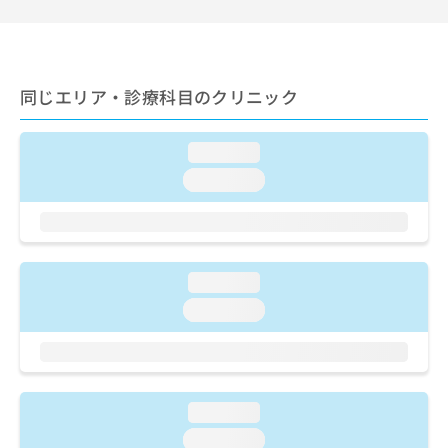
ご了
ら
み
承く
は
ださ
こ
無
い。
ち
料
ら
情
同じエリア・診療科目のクリニック
報
拡
掲
loading...
充
載
の
情
loading...
お
報
申
の
し
修
込
正
み
は
loading...
は
こ
loading...
こ
ち
ち
ら
ら
そ
の
loading...
他
loading...
の