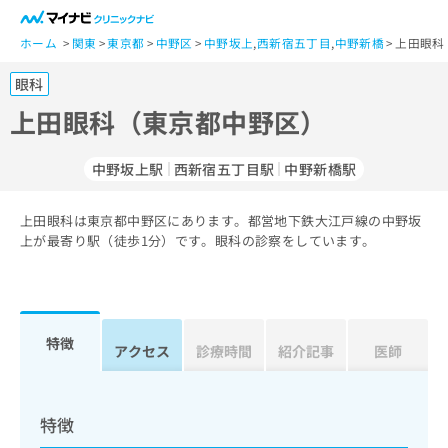
一
般
ホーム
関東
東京都
中野区
中野坂上
,
西新宿五丁目
,
中野新橋
上田眼科
ユ
眼科
ー
ザ
上田眼科（東京都中野区）
ー
の
中野坂上駅
西新宿五丁目駅
中野新橋駅
方
は
こ
上田眼科は東京都中野区にあります。都営地下鉄大江戸線の中野坂
上が最寄り駅（徒歩1分）です。眼科の診察をしています。
ち
ら
医
マ
療
イ
特徴
アクセス
診療時間
紹介記事
医師
関
ナ
係
ビ
者
ク
の
リ
特徴
方
ニ