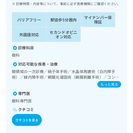
ッ
は
診療時間・内容等について、事前に必ず医療機関にご確認ください。
ク
こ
ナ
ち
マイナンバー保
バリアフリー
駅徒歩5分圏内
ビ
険証
ら
に
セカンドオピニ
関
外国語対応
広
オン対応
す
広
告
る
告
診療科目
代
お
出
眼科
理
問
稿
店
い
の
対応可能な疾患・治療
合
の
お
眼領域の一次診療／硝子体手術／水晶体再建術（白内障手
わ
方
問
術）／緑内障手術／網膜光凝固術（網膜剥離手術）／コンタ
せ
い
は
クトレンズ検査／小児視力障害診療
もっと見る
は
合
こ
こ
わ
専門医
ち
ち
せ
眼科専門医
ら
ら
は
クチコミ
こ
こち
ち
広
クチコミを見る
らは
広
ら
告
マイ
告
出
ナビ