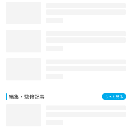
お
問
い
loading...
合
わ
せ
は
こ
loading...
ち
ら
loading...
編集・監修記事
もっと見る
loading...