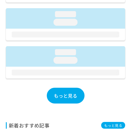
ご了
ら
み
承く
は
ださ
loading...
こ
無
い。
ち
料
loading...
ら
情
報
拡
掲
充
載
の
情
loading...
お
報
loading...
申
の
し
修
込
正
み
は
は
こ
こ
ち
もっと見る
ち
ら
ら
そ
の
他
新着おすすめ記事
もっと見る
の