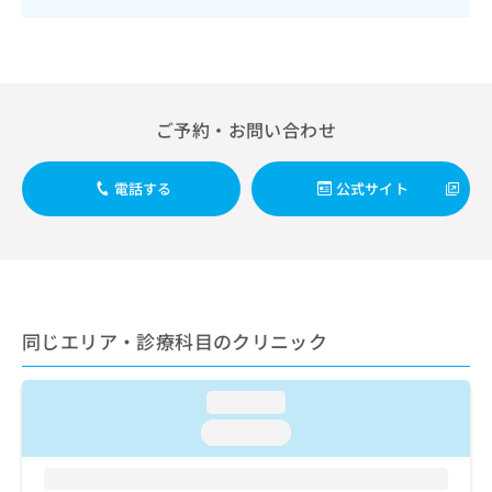
出
稿
クリ
資
稿
ニッ
の
料
クナ
の
お
の
ビサ
お
問
ご
イト
問
い
請
への
い
合
お問
求
ご予約・お問い合わせ
合
合せ
わ
は
フォ
わ
せ
こ
ーム
せ
は
ち
電話する
公式サイト
とな
は
こ
ら
りま
こ
ち
す。
ち
ら
クリ
無
ら
ニッ
料
クの
資
情
予
料
報
約・
同じエリア・診療科目のクリニック
の
症状
拡
のご
ご
充
相談
請
の
など
loading...
求
お
はで
loading...
は
申
きま
こ
せん
し
ので
ち
込