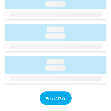
ご了
ら
み
loading...
承く
は
ださ
こ
無
い。
ち
料
ら
情
報
loading...
拡
掲
loading...
充
載
の
情
お
報
申
の
し
修
loading...
込
正
み
loading...
は
は
こ
こ
ち
ち
ら
ら
そ
もっと見る
の
他
の