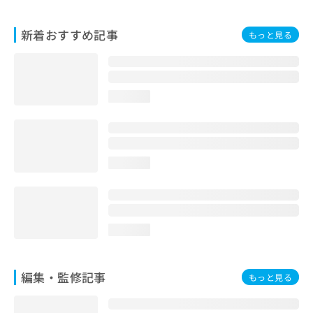
お
問
新着おすすめ記事
もっと見る
い
合
わ
せ
は
loading...
こ
ち
ら
loading...
loading...
編集・監修記事
もっと見る