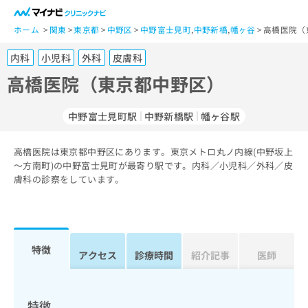
一
般
ホーム
関東
東京都
中野区
中野富士見町
,
中野新橋
,
幡ヶ谷
高橋医院（
ユ
内科
小児科
外科
皮膚科
ー
ザ
高橋医院（東京都中野区）
ー
の
中野富士見町駅
中野新橋駅
幡ヶ谷駅
方
は
こ
高橋医院は東京都中野区にあります。東京メトロ丸ノ内線(中野坂上
～方南町)の中野富士見町が最寄り駅です。内科／小児科／外科／皮
ち
膚科の診察をしています。
ら
医
マ
療
イ
関
ナ
特徴
アクセス
診療時間
紹介記事
医師
係
ビ
者
ク
の
リ
方
ニ
特徴