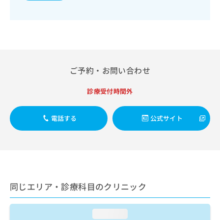
出
稿
クリ
資
稿
ニッ
の
料
クナ
の
お
の
ビサ
お
問
ご
イト
問
い
請
への
い
合
お問
求
合
合せ
わ
は
ご予約・お問い合わせ
フォ
わ
せ
こ
ーム
せ
は
ち
とな
は
診療受付時間外
こ
ら
りま
こ
ち
す。
ち
ら
クリ
無
電話する
公式サイト
ら
ニッ
料
クの
資
情
予
料
報
約・
の
症状
拡
のご
ご
充
相談
請
の
など
求
同じエリア・診療科目のクリニック
お
はで
は
申
きま
こ
せん
し
ので
ち
loading...
込