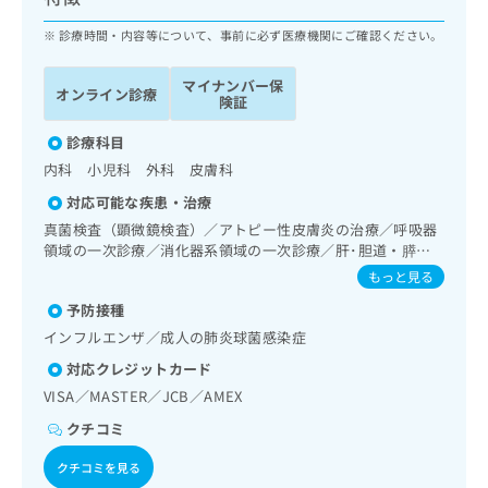
ッ
は
ク
診療時間・内容等について、事前に必ず医療機関にご確認ください。
こ
ナ
ち
ビ
ら
マイナンバー保
オンライン診療
に
険証
関
広
す
診療科目
広
告
る
告
内科 小児科 外科 皮膚科
代
お
出
対応可能な疾患・治療
理
問
稿
店
い
真菌検査（顕微鏡検査）／アトピー性皮膚炎の治療／呼吸器
の
領域の一次診療／消化器系領域の一次診療／肝･胆道・膵臓
合
の
お
領域の一次診療／循環器系領域の一次診療／ホルター型心電
わ
方
問
もっと見る
図検査／腎･泌尿器系領域の一次診療／内分泌･代謝･栄養領
せ
い
は
予防接種
域の一次診療／血液・免疫系領域の一次診療／筋・骨格系及
は
合
こ
び外傷領域の一次診療／小児領域の一次診療／小児アレルギ
インフルエンザ／成人の肺炎球菌感染症
こ
わ
ち
ー疾患／画像診断管理（専ら画像診断を担当する医師による
ち
せ
対応クレジットカード
ら
読影）
ら
は
VISA／MASTER／JCB／AMEX
こ
こち
ち
クチコミ
広
らは
広
ら
告
マイ
クチコミを見る
告
出
ナビ