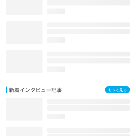
loading...
loading...
loading...
新着インタビュー記事
もっと見る
loading...