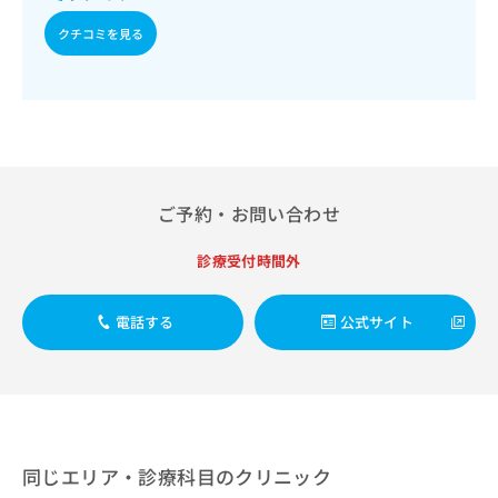
出
稿
クリ
資
稿
ニッ
の
クチコミを見る
料
クナ
の
お
の
ビサ
お
問
ご
イト
問
い
請
への
い
合
お問
求
合
合せ
わ
は
フォ
わ
せ
こ
ーム
せ
は
ち
とな
は
こ
ご予約・お問い合わせ
ら
りま
こ
ち
す。
ち
ら
クリ
診療受付時間外
無
ら
ニッ
料
クの
資
情
予
電話する
公式サイト
料
報
約・
の
症状
拡
のご
ご
充
相談
請
の
など
求
お
はで
は
申
きま
こ
せん
し
同じエリア・診療科目のクリニック
ので
ち
込