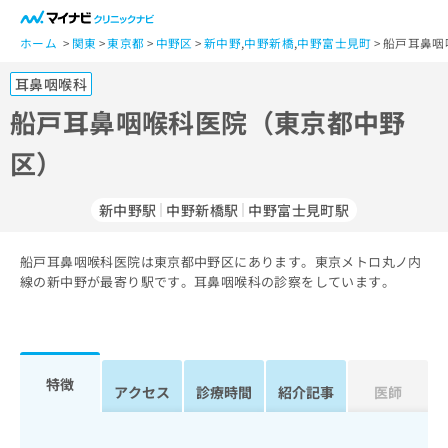
一
般
ホーム
関東
東京都
中野区
新中野
,
中野新橋
,
中野富士見町
船戸耳鼻咽
ユ
耳鼻咽喉科
ー
ザ
船戸耳鼻咽喉科医院（東京都中野
ー
区）
の
方
は
新中野駅
中野新橋駅
中野富士見町駅
こ
ち
船戸耳鼻咽喉科医院は東京都中野区にあります。東京メトロ丸ノ内
ら
線の新中野が最寄り駅です。耳鼻咽喉科の診察をしています。
医
マ
療
イ
関
ナ
係
ビ
特徴
アクセス
診療時間
紹介記事
医師
者
ク
の
リ
方
ニ