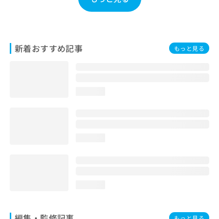
お
問
い
合
わ
新着おすすめ記事
もっと見る
せ
は
こ
ち
loading...
ら
loading...
loading...
編集・監修記事
もっと見る