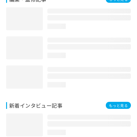
loading...
loading...
loading...
新着インタビュー記事
もっと見る
loading...