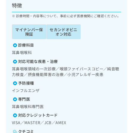
ッ
は
特徴
ク
こ
ナ
診療時間・内容等について、事前に必ず医療機関にご確認ください。
ち
ビ
ら
に
マイナンバー保
セカンドオピニ
関
険証
オン対応
広
す
広
告
る
診療科目
告
代
お
出
耳鼻咽喉科
理
問
稿
対応可能な疾患・治療
店
い
の
合
の
耳鼻咽喉領域の一次診療／喉頭ファイバースコピー／純音聴
お
わ
力検査／摂食機能障害の治療／小児アレルギー疾患
方
問
せ
い
は
予防接種
は
合
こ
インフルエンザ
こ
わ
ち
ち
せ
専門医
ら
ら
は
耳鼻咽喉科専門医
こ
対応クレジットカード
こち
ち
広
らは
VISA／MASTER／JCB／AMEX
広
ら
告
マイ
告
出
ナビ
クチコミ