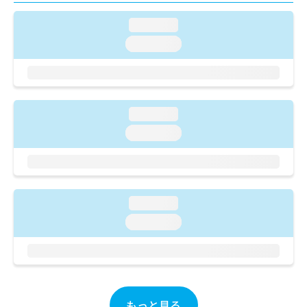
ご了
ら
み
承く
は
loading...
ださ
こ
無
い。
loading...
ち
料
ら
情
報
拡
掲
充
載
loading...
の
情
お
loading...
報
申
の
し
修
込
正
み
は
は
こ
loading...
こ
ち
loading...
ち
ら
ら
そ
の
他
の
もっと見る