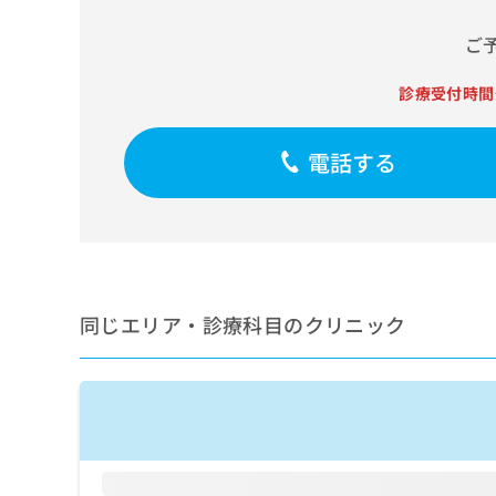
せ
こち
ち
らは
は
ご
マイ
こ
ら
ナビ
ち
クリ
診療受付時間
ら
ニッ
クナ
広
ビサ
広
資
イト
電話する
告
告
への
料
出
出
お問
の
稿
合せ
稿
ご
の
フォ
の
請
お
ーム
お
求
問
とな
問
りま
は
い
い
す。
こ
合
同じエリア・診療科目のクリニック
合
クリ
ち
わ
ニッ
わ
ら
せ
クの
せ
は
予
は
約・
こ
こ
無
症状
ち
ち
のご
料
ら
相談
ら
情
など
報
はで