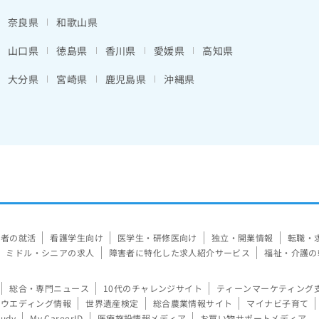
奈良県
和歌山県
山口県
徳島県
香川県
愛媛県
高知県
大分県
宮崎県
鹿児島県
沖縄県
験者の就活
看護学生向け
医学生・研修医向け
独立・開業情報
転職・
ミドル・シニアの求人
障害者に特化した求人紹介サービス
福祉・介護の
総合・専門ニュース
10代のチャレンジサイト
ティーンマーケティング
ウエディング情報
世界遺産検定
総合農業情報サイト
マイナビ子育て
tudy
My CareerID
医療施設情報メディア
お買い物サポートメディア