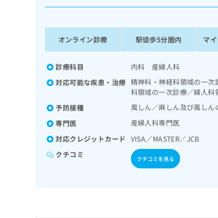
係
ク
者
リ
の
ニ
ッ
方
オンライン診療
駅徒歩5分圏内
マイ
ク
は
ナ
こ
ビ
診療科目
内科 産婦人科
ち
に
精神科・神経科領域の一次
対応可能な疾患・治療
関
ら
科領域の一次診療／婦人科
す
る
風しん／麻しん及び風しん
予防接種
お
広
産婦人科専門医
広
専門医
問
告
告
い
対応クレジットカード
VISA／MASTER／JCB
出
代
合
稿
わ
クチコミ
理
クチコミを見る
の
せ
店
お
は
の
問
こ
い
方
ち
合
ら
は
わ
こ