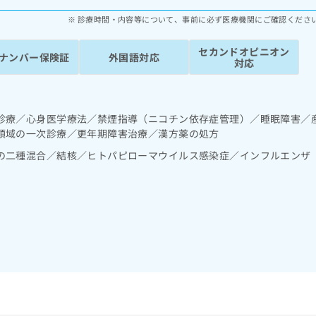
診療時間・内容等について、事前に必ず医療機関にご確認くださ
セカンドオピニオン
ナンバー保険証
外国語対応
対応
診療／心身医学療法／禁煙指導（ニコチン依存症管理）／睡眠障害／
領域の一次診療／更年期障害治療／漢方薬の処方
の二種混合／結核／ヒトパピローマウイルス感染症／インフルエンザ