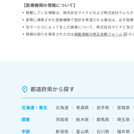
ち
【医療機関の情報について】
み
ら
は
掲載している情報は、株式会社マイナビおよび株式会社ウェルネ
こ
実際に検索された医療機関で受診を希望される場合は、必ず医療
ち
当サービスによって生じた損害について、株式会社マイナビ及び
そ
ら
の
情報の誤りを発見された方は
掲載情報の修正依頼フォーム
か
他
の
お
問
い
合
わ
せ
は
都道府県から探す
こ
ち
ら
北海道
・
東北
北海道
青森県
岩手県
宮城県
関東
茨城県
栃木県
群馬県
埼玉県
中部
新潟県
富山県
石川県
福井県