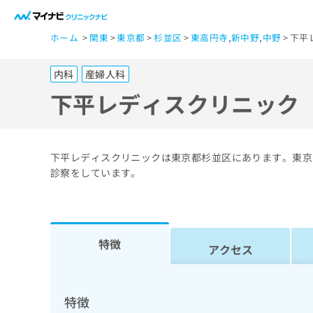
一
ホーム
関東
東京都
杉並区
東高円寺
,
新中野
,
中野
下平
般
ユ
内科
産婦人科
ー
ザ
下平レディスクリニック
ー
の
方
下平レディスクリニックは東京都杉並区にあります。東京
は
診察をしています。
こ
ち
ら
特徴
アクセス
医
マ
療
イ
ナ
関
特徴
ビ