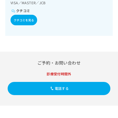
出
稿
クリ
VISA／MASTER／JCB
資
稿
ニッ
の
料
クチコミ
クナ
の
お
の
ビサ
お
問
ご
イト
クチコミを見る
問
い
請
への
い
合
お問
求
合
合せ
わ
は
フォ
わ
せ
こ
ーム
せ
は
ち
とな
は
こ
ら
りま
こ
ち
す。
ち
ら
クリ
ご予約・お問い合わせ
無
ら
ニッ
料
クの
資
情
予
診療受付時間外
料
報
約・
の
症状
拡
のご
ご
電話する
充
相談
請
の
など
求
お
はで
は
申
きま
こ
せん
し
ので
ち
込