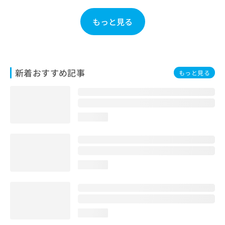
お
問
もっと見る
い
合
わ
せ
は
新着おすすめ記事
もっと見る
こ
ち
ら
loading...
loading...
loading...