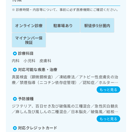
ッ
は
ク
診療時間・内容等について、事前に必ず医療機関にご確認ください。
こ
ナ
ち
ビ
ら
オンライン診療
駐車場あり
駅徒歩5分圏内
に
関
広
マイナンバー保
す
広
告
険証
る
告
代
お
出
診療科目
理
問
稿
内科 小児科 皮膚科
店
い
の
合
の
お
対応可能な疾患・治療
わ
方
問
真菌検査（顕微鏡検査）／凍結療法／アトピー性皮膚炎の治
せ
い
は
療／禁煙指導（ニコチン依存症管理）／認知症／ホルター型
は
合
こ
心電図検査／アレルギーの減感作療法／小児循環器疾患／小
もっと見る
こ
わ
児呼吸器疾患／小児腎疾患／小児アレルギー疾患／乳幼児の
ち
ち
せ
予防接種
育児相談／夜尿症の治療／漢方薬の処方
ら
ら
は
ジフテリア、百日せき及び破傷風の三種混合／急性灰白髄炎
こ
／麻しん及び風しんの二種混合／日本脳炎／破傷風／結核／
こち
ち
広
小児の肺炎球菌感染症／ヒトパピローマウイルス感染症／水
もっと見る
らは
広
ら
告
痘／インフルエンザ／成人の肺炎球菌感染症／おたふくかぜ
マイ
告
対応クレジットカード
／A型肝炎／B型肝炎／狂犬病／ロタウイルス感染症
出
ナビ