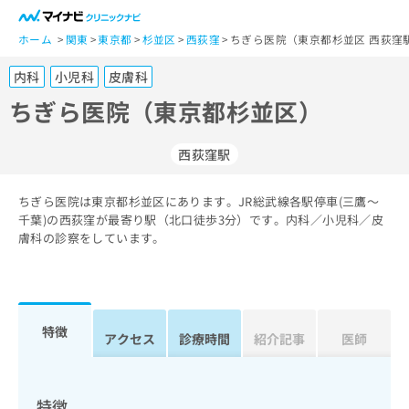
一
般
ホーム
関東
東京都
杉並区
西荻窪
ちぎら医院（東京都杉並区 西荻窪
ユ
内科
小児科
皮膚科
ー
ザ
ちぎら医院（東京都杉並区）
ー
の
西荻窪駅
方
は
こ
ちぎら医院は東京都杉並区にあります。JR総武線各駅停車(三鷹～
千葉)の西荻窪が最寄り駅（北口徒歩3分）です。内科／小児科／皮
ち
膚科の診察をしています。
ら
医
マ
療
イ
関
ナ
特徴
アクセス
診療時間
紹介記事
医師
係
ビ
者
ク
の
リ
方
ニ
特徴