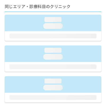
ご了
ら
み
承く
同じエリア・診療科目のクリニック
は
ださ
こ
無
い。
ち
料
loading...
ら
情
loading...
報
拡
掲
充
載
の
情
お
報
loading...
申
の
し
修
loading...
込
正
み
は
は
こ
こ
ち
ち
ら
loading...
ら
loading...
そ
の
他
の