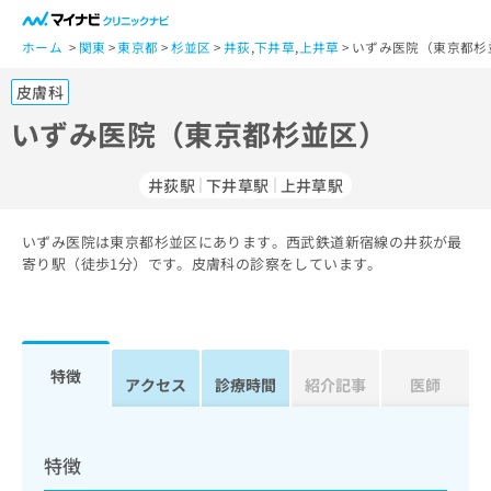
一
般
ホーム
関東
東京都
杉並区
井荻
,
下井草
,
上井草
いずみ医院（東京都杉
ユ
皮膚科
ー
ザ
いずみ医院（東京都杉並区）
ー
の
井荻駅
下井草駅
上井草駅
方
は
こ
いずみ医院は東京都杉並区にあります。西武鉄道新宿線の井荻が最
寄り駅（徒歩1分）です。皮膚科の診察をしています。
ち
ら
医
マ
療
イ
特徴
アクセス
診療時間
紹介記事
医師
関
ナ
係
ビ
者
ク
の
リ
特徴
方
ニ