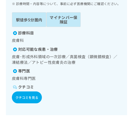
ッ
は
診療時間・内容等について、事前に必ず医療機関にご確認ください。
ク
こ
ナ
ち
マイナンバー保
駅徒歩5分圏内
ビ
険証
ら
に
関
診療科目
広
す
広
皮膚科
告
る
告
代
対応可能な疾患・治療
お
出
理
問
皮膚･形成外科領域の一次診療／真菌検査（顕微鏡検査）／
稿
店
凍結療法／アトピー性皮膚炎の治療
い
の
合
の
お
専門医
わ
方
問
皮膚科専門医
せ
い
は
は
クチコミ
合
こ
こ
わ
ち
クチコミを見る
ち
せ
ら
ら
は
こ
こち
ち
広
らは
広
ら
告
マイ
告
出
ナビ