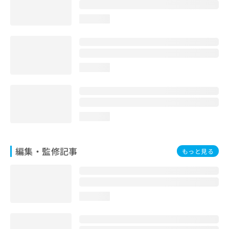
お
問
loading...
い
合
わ
せ
は
loading...
こ
ち
ら
loading...
編集・監修記事
もっと見る
loading...