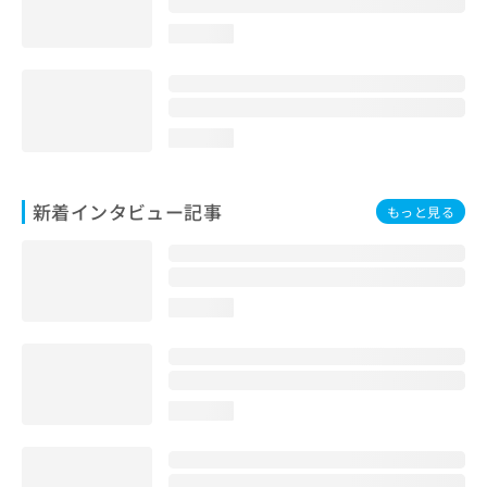
loading...
loading...
新着インタビュー記事
もっと見る
loading...
loading...