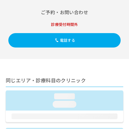
出
稿
クリ
資
稿
ニッ
の
料
ご予約・お問い合わせ
クナ
の
お
の
ビサ
お
問
ご
イト
診療受付時間外
問
い
請
への
い
合
お問
求
合
合せ
わ
は
電話する
フォ
わ
せ
こ
ーム
せ
は
ち
とな
は
こ
ら
りま
こ
ち
す。
ち
ら
クリ
無
ら
ニッ
料
クの
資
同じエリア・診療科目のクリニック
情
予
料
報
約・
の
症状
拡
のご
loading...
ご
充
相談
請
の
loading...
など
求
お
はで
は
申
きま
こ
せん
し
ので
ち
込