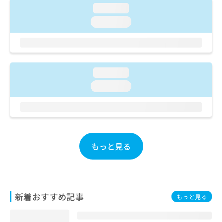
ご了
ら
み
loading...
承く
は
ださ
loading...
こ
無
い。
ち
料
ら
情
報
拡
掲
loading...
充
載
の
loading...
情
お
報
申
の
し
修
込
正
み
は
もっと見る
は
こ
こ
ち
ち
ら
ら
そ
新着おすすめ記事
もっと見る
の
他
の