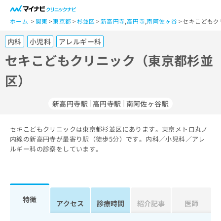
一
般
ホーム
関東
東京都
杉並区
新高円寺
,
高円寺
,
南阿佐ヶ谷
セキこどもク
ユ
内科
小児科
アレルギー科
ー
ザ
セキこどもクリニック（東京都杉並
ー
区）
の
方
は
新高円寺駅
高円寺駅
南阿佐ヶ谷駅
こ
ち
セキこどもクリニックは東京都杉並区にあります。東京メトロ丸ノ
ら
内線の新高円寺が最寄り駅（徒歩5分）です。内科／小児科／アレ
ルギー科の診察をしています。
医
マ
療
イ
関
ナ
係
ビ
者
ク
特徴
アクセス
診療時間
紹介記事
医師
の
リ
方
ニ