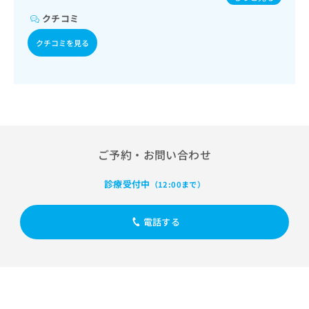
出
稿
クリ
マウイルス感染症／水痘／インフルエンザ／おたふくかぜ／
資
稿
ニッ
クチコミ
の
A型肝炎／B型肝炎／ロタウイルス感染症
料
クナ
の
お
の
ビサ
クチコミを見る
お
問
ご
イト
問
い
請
への
い
合
お問
求
合
合せ
わ
は
フォ
わ
せ
こ
ーム
せ
は
ち
とな
は
こ
ら
りま
こ
ち
す。
ご予約・お問い合わせ
ち
ら
クリ
無
ら
ニッ
料
クの
診療受付中
（12:00まで）
資
情
予
料
報
約・
の
症状
拡
電話する
のご
ご
充
相談
請
の
など
求
お
はで
は
申
きま
こ
せん
し
ので
ち
込