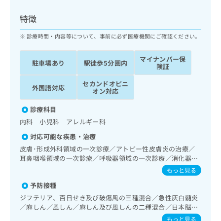
ッ
は
ク
こ
特徴
ナ
ち
ビ
診療時間・内容等について、事前に必ず医療機関にご確認ください。
ら
に
関
マイナンバー保
広
駐車場あり
駅徒歩5分圏内
す
広
険証
告
る
告
代
セカンドオピニ
お
出
外国語対応
オン対応
理
問
稿
店
い
の
診療科目
合
の
お
内科 小児科 アレルギー科
わ
方
問
せ
い
は
対応可能な疾患・治療
は
合
こ
皮膚･形成外科領域の一次診療／アトピー性皮膚炎の治療／
こ
わ
ち
耳鼻咽喉領域の一次診療／呼吸器領域の一次診療／消化器系
ち
せ
領域の一次診療／循環器系領域の一次診療／腎･泌尿器系領
ら
もっと見る
ら
は
域の一次診療／小児領域の一次診療／小児循環器疾患／小児
こ
予防接種
呼吸器疾患／小児腎疾患／小児アレルギー疾患／乳幼児の育
こち
ち
広
児相談／夜尿症の治療
ジフテリア、百日せき及び破傷風の三種混合／急性灰白髄炎
らは
広
ら
告
／麻しん／風しん／麻しん及び風しんの二種混合／日本脳炎
マイ
告
出
／結核／Hib感染症／小児の肺炎球菌感染症／ヒトパピロー
ナビ
もっと見る