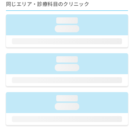
ご了
ら
同じエリア・診療科目のクリニック
み
承く
は
ださ
こ
無
い。
loading...
ち
料
ら
情
loading...
報
拡
掲
充
載
の
情
お
報
loading...
申
の
loading...
し
修
込
正
み
は
は
こ
こ
ち
loading...
ち
ら
ら
loading...
そ
の
他
の