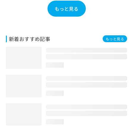
お
もっと見る
問
い
合
わ
せ
新着おすすめ記事
もっと見る
は
こ
ち
ら
loading...
loading...
loading...