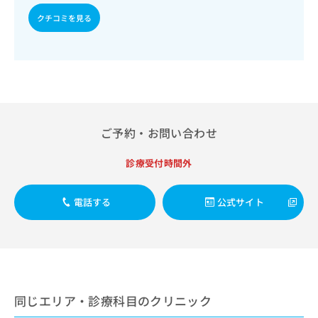
出
稿
クリ
資
稿
ニッ
クチコミを見る
の
料
クナ
の
お
の
ビサ
お
問
ご
イト
問
い
請
への
い
合
お問
求
合
合せ
わ
は
フォ
わ
せ
こ
ーム
せ
は
ち
とな
ご予約・お問い合わせ
は
こ
ら
りま
こ
ち
す。
ち
ら
クリ
診療受付時間外
無
ら
ニッ
料
クの
資
情
予
電話する
公式サイト
料
報
約・
の
症状
拡
のご
ご
充
相談
請
の
など
求
お
はで
は
申
きま
こ
せん
し
同じエリア・診療科目のクリニック
ので
ち
込