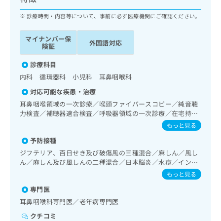
ッ
は
ク
診療時間・内容等について、事前に必ず医療機関にご確認ください。
こ
ナ
ち
ビ
ら
マイナンバー保
外国語対応
に
険証
関
広
す
診療科目
広
告
る
告
内科 循環器科 小児科 耳鼻咽喉科
代
お
出
対応可能な疾患・治療
理
問
稿
店
い
耳鼻咽喉領域の一次診療／喉頭ファイバースコピー／純音聴
の
力検査／補聴器適合検査／呼吸器領域の一次診療／在宅持続
合
の
お
陽圧呼吸療法（睡眠時無呼吸症候群治療）／在宅酸素療法／
わ
方
問
もっと見る
消化器系領域の一次診療／肝･胆道・膵臓領域の一次診療／
せ
い
は
予防接種
循環器系領域の一次診療／ホルター型心電図検査／腎･泌尿
は
合
こ
器系領域の一次診療／内分泌･代謝･栄養領域の一次診療／内
ジフテリア、百日せき及び破傷風の三種混合／麻しん／風し
こ
わ
ち
分泌機能検査／インスリン療法／糖尿病患者教育（食事療
ん／麻しん及び風しんの二種混合／日本脳炎／水痘／インフ
ち
せ
ら
法、運動療法、自己血糖測定）／血液・免疫系領域の一次診
ルエンザ／おたふくかぜ／B型肝炎
ら
は
もっと見る
療／アレルギーの減感作療法／小児領域の一次診療／小児呼
こ
吸器疾患／小児アレルギー疾患
専門医
こち
ち
広
らは
耳鼻咽喉科専門医／老年病専門医
広
ら
告
マイ
告
出
クチコミ
ナビ