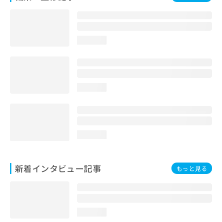
loading...
loading...
loading...
新着インタビュー記事
もっと見る
loading...