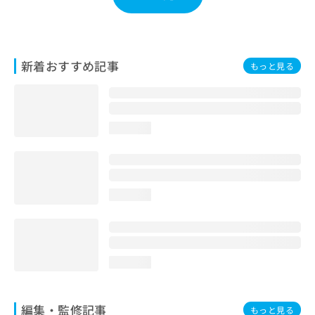
お
問
い
合
新着おすすめ記事
わ
もっと見る
せ
は
こ
ち
loading...
ら
loading...
loading...
編集・監修記事
もっと見る