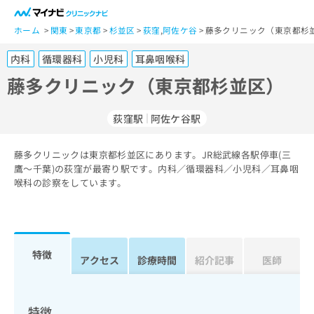
一
般
ホーム
関東
東京都
杉並区
荻窪
,
阿佐ケ谷
藤多クリニック（東京都杉並
ユ
内科
循環器科
小児科
耳鼻咽喉科
ー
ザ
藤多クリニック（東京都杉並区）
ー
の
荻窪駅
阿佐ケ谷駅
方
は
こ
藤多クリニックは東京都杉並区にあります。JR総武線各駅停車(三
鷹～千葉)の荻窪が最寄り駅です。内科／循環器科／小児科／耳鼻咽
ち
喉科の診察をしています。
ら
医
マ
療
イ
関
ナ
特徴
アクセス
診療時間
紹介記事
医師
係
ビ
者
ク
の
リ
方
ニ
特徴