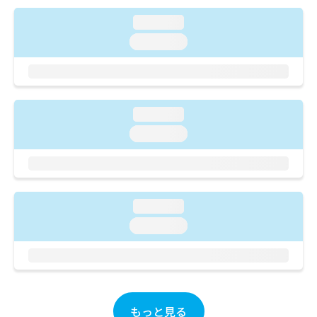
ご了
ら
み
承く
は
loading...
ださ
こ
無
い。
loading...
ち
料
ら
情
報
拡
掲
充
載
loading...
の
情
loading...
お
報
申
の
し
修
込
正
み
は
loading...
は
こ
こ
ち
loading...
ち
ら
ら
そ
の
他
もっと見る
の