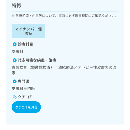
ッ
は
特徴
ク
こ
ナ
診療時間・内容等について、事前に必ず医療機関にご確認ください。
ち
ビ
ら
に
マイナンバー保
関
険証
広
す
広
告
る
診療科目
告
代
お
出
皮膚科
理
問
稿
対応可能な疾患・治療
店
い
の
合
の
真菌検査（顕微鏡検査）／凍結療法／アトピー性皮膚炎の治
お
わ
療
方
問
せ
い
は
専門医
は
合
こ
皮膚科専門医
こ
わ
ち
ち
せ
クチコミ
ら
ら
は
クチコミを見る
こ
こち
ち
広
らは
広
ら
告
マイ
告
出
ナビ