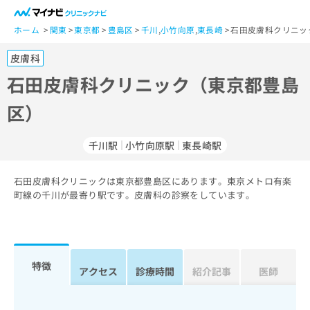
一
般
ホーム
関東
東京都
豊島区
千川
,
小竹向原
,
東長崎
石田皮膚科クリニッ
ユ
皮膚科
ー
ザ
石田皮膚科クリニック（東京都豊島
ー
区）
の
方
は
千川駅
小竹向原駅
東長崎駅
こ
ち
石田皮膚科クリニックは東京都豊島区にあります。東京メトロ有楽
ら
町線の千川が最寄り駅です。皮膚科の診察をしています。
医
マ
療
イ
関
ナ
係
ビ
特徴
アクセス
診療時間
紹介記事
医師
者
ク
の
リ
方
ニ