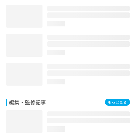
お
問
い
合
loading...
わ
せ
は
こ
ち
loading...
ら
loading...
編集・監修記事
もっと見る
loading...