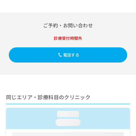
出
稿
クリ
資
稿
ニッ
の
料
クナ
の
お
の
ビサ
お
問
ご
イト
ご予約・お問い合わせ
問
い
請
への
い
合
お問
求
合
診療受付時間外
合せ
わ
は
フォ
わ
せ
こ
ーム
せ
は
ち
とな
電話する
は
こ
ら
りま
こ
ち
す。
ち
ら
クリ
無
ら
ニッ
料
クの
資
情
予
料
報
約・
の
症状
同じエリア・診療科目のクリニック
拡
のご
ご
充
相談
請
の
など
求
loading...
お
はで
は
申
きま
loading...
こ
せん
し
ので
ち
込