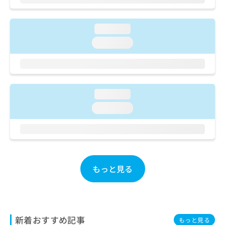
ご了
ら
み
承く
は
ださ
こ
無
い。
loading...
ち
料
loading...
ら
情
報
拡
掲
充
載
の
情
loading...
お
報
申
loading...
の
し
修
込
正
み
は
は
こ
こ
ち
ち
もっと見る
ら
ら
そ
の
他
新着おすすめ記事
もっと見る
の