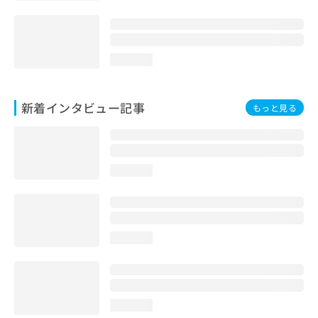
loading...
新着インタビュー記事
もっと見る
loading...
loading...
loading...