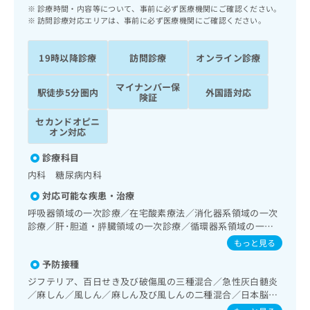
ッ
は
診療時間・内容等について、事前に必ず医療機関にご確認ください。
ク
訪問診療対応エリアは、事前に必ず医療機関にご確認ください。
こ
ナ
ち
ビ
ら
19時以降診療
訪問診療
オンライン診療
に
関
広
マイナンバー保
す
駅徒歩5分圏内
外国語対応
広
険証
告
る
告
代
お
出
セカンドオピニ
理
問
オン対応
稿
店
い
の
診療科目
合
の
お
わ
内科 糖尿病内科
方
問
せ
い
は
対応可能な疾患・治療
は
合
こ
呼吸器領域の一次診療／在宅酸素療法／消化器系領域の一次
こ
わ
ち
診療／肝･胆道・膵臓領域の一次診療／循環器系領域の一次
ち
せ
ら
診療／ホルター型心電図検査／腎･泌尿器系領域の一次診療
ら
もっと見る
は
／尿失禁の治療／内分泌･代謝･栄養領域の一次診療／内分泌
こ
予防接種
機能検査／インスリン療法／糖尿病患者教育（食事療法、運
こち
ち
広
動療法、自己血糖測定）／糖尿病による合併症に対する継続
らは
ジフテリア、百日せき及び破傷風の三種混合／急性灰白髄炎
広
ら
告
的な管理及び指導／血液・免疫系領域の一次診療／医療用麻
マイ
／麻しん／風しん／麻しん及び風しんの二種混合／日本脳炎
告
出
ナビ
薬によるがん疼痛治療／画像診断管理（専ら画像診断を担当
／破傷風／水痘／インフルエンザ／成人の肺炎球菌感染症／