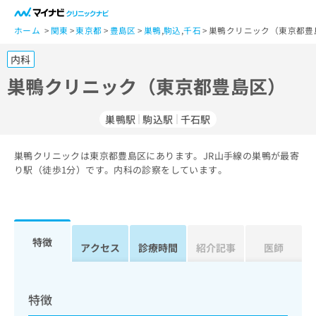
一
般
ホーム
関東
東京都
豊島区
巣鴨
,
駒込
,
千石
巣鴨クリニック（東京都豊
ユ
内科
ー
ザ
巣鴨クリニック（東京都豊島区）
ー
の
巣鴨駅
駒込駅
千石駅
方
は
こ
巣鴨クリニックは東京都豊島区にあります。JR山手線の巣鴨が最寄
り駅（徒歩1分）です。内科の診察をしています。
ち
ら
医
マ
療
イ
特徴
アクセス
診療時間
紹介記事
医師
関
ナ
係
ビ
者
ク
の
リ
特徴
方
ニ