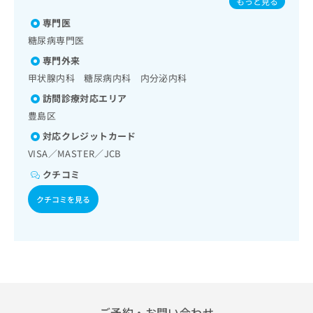
もっと見る
出
稿
クリ
資
する医師による読影）／漢方薬の処方
おたふくかぜ／A型肝炎／B型肝炎／狂犬病
稿
ニッ
の
料
専門医
クナ
の
お
の
糖尿病専門医
ビサ
お
問
ご
イト
問
専門外来
い
請
への
い
合
お問
求
甲状腺内科 糖尿病内科 内分泌内科
合
合せ
わ
は
訪問診療対応エリア
フォ
わ
せ
こ
ーム
せ
豊島区
は
ち
とな
は
こ
ら
対応クレジットカード
りま
こ
ち
す。
VISA／MASTER／JCB
ち
ら
クリ
無
ら
ニッ
クチコミ
料
クの
資
情
予
クチコミを見る
料
報
約・
の
症状
拡
のご
ご
充
相談
請
の
など
求
お
はで
は
申
きま
こ
せん
し
ので
ち
込
ご予約・お問い合わせ