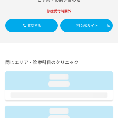
ご了
ら
み
承く
は
ださ
診療受付時間外
こ
無
い。
ち
料
ら
情
電話する
公式サイト
報
拡
掲
充
載
の
情
お
報
申
の
同じエリア・診療科目のクリニック
し
修
込
正
み
は
loading...
は
こ
こ
ち
loading...
ち
ら
ら
そ
の
loading...
他
の