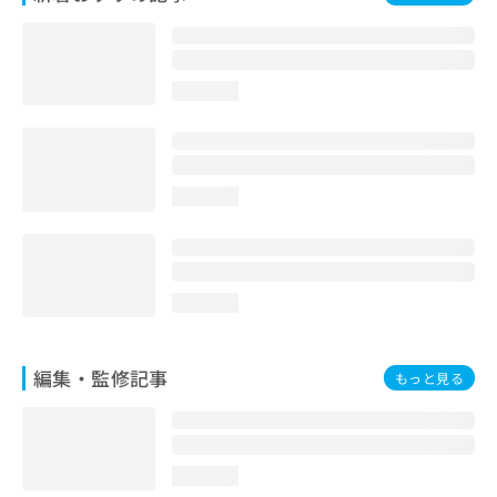
お
問
い
合
loading...
わ
せ
は
こ
ち
loading...
ら
loading...
編集・監修記事
もっと見る
loading...