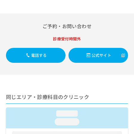
出
稿
クリ
資
稿
ニッ
の
料
クナ
の
お
の
ビサ
お
問
ご
イト
ご予約・お問い合わせ
問
い
請
への
い
合
お問
求
合
合せ
わ
診療受付時間外
は
フォ
わ
せ
こ
ーム
せ
は
ち
とな
電話する
公式サイト
は
こ
ら
りま
こ
ち
す。
ち
ら
クリ
無
ら
ニッ
料
クの
資
情
予
料
報
約・
の
症状
拡
同じエリア・診療科目のクリニック
のご
ご
充
相談
請
の
など
求
お
loading...
はで
は
申
きま
loading...
こ
せん
し
ので
ち
込