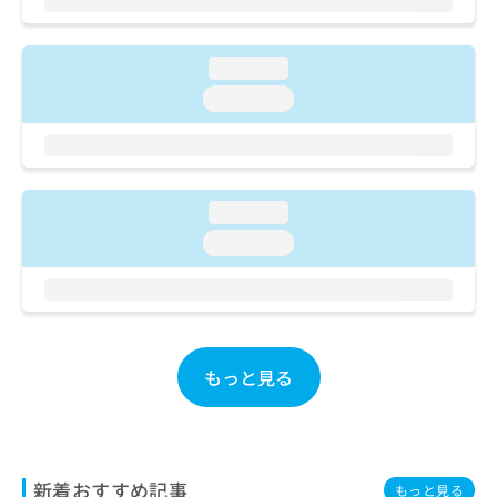
ご了
ら
み
承く
は
ださ
こ
無
い。
loading...
ち
料
loading...
ら
情
報
拡
掲
充
載
の
情
loading...
お
報
申
の
loading...
し
修
込
正
み
は
は
こ
こ
ち
ち
ら
もっと見る
ら
そ
の
他
新着おすすめ記事
の
もっと見る