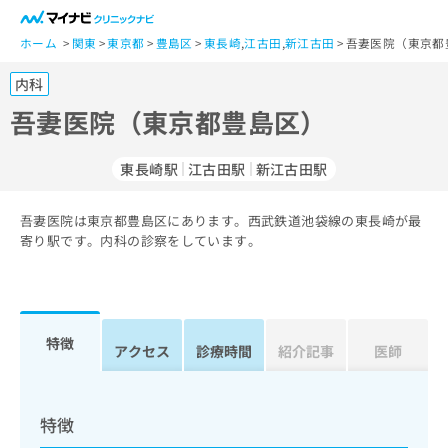
一
般
ホーム
関東
東京都
豊島区
東長崎
,
江古田
,
新江古田
吾妻医院（東京都
ユ
内科
ー
ザ
吾妻医院（東京都豊島区）
ー
の
東長崎駅
江古田駅
新江古田駅
方
は
こ
吾妻医院は東京都豊島区にあります。西武鉄道池袋線の東長崎が最
寄り駅です。内科の診察をしています。
ち
ら
医
マ
療
イ
特徴
アクセス
診療時間
紹介記事
医師
関
ナ
係
ビ
者
ク
の
リ
特徴
方
ニ