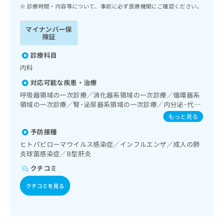
ッ
は
診療時間・内容等について、事前に必ず医療機関にご確認ください。
ク
こ
ナ
ち
マイナンバー保
ビ
険証
ら
に
関
診療科目
広
す
広
内科
告
る
告
代
対応可能な疾患・治療
お
出
理
問
呼吸器領域の一次診療／消化器系領域の一次診療／循環器系
稿
店
領域の一次診療／腎･泌尿器系領域の一次診療／内分泌･代
い
の
謝･栄養領域の一次診療／血液・免疫系領域の一次診療／漢
合
の
お
もっと見る
方薬の処方
わ
方
問
予防接種
せ
い
は
ヒトパピローマウイルス感染症／インフルエンザ／成人の肺
は
合
こ
炎球菌感染症／B型肝炎
こ
わ
ち
ち
せ
クチコミ
ら
ら
は
こ
クチコミを見る
こち
ち
広
らは
広
ら
告
マイ
告
出
ナビ