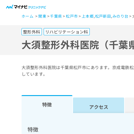
一
ホーム
関東
千葉県
松戸市
上本郷
,
松戸新田
,
みのり台
般
ユ
整形外科
リハビリテーション科
ー
ザ
大須整形外科医院（千葉
ー
の
方
大須整形外科医院は千葉県松戸市にあります。京成電鉄松
は
しています。
こ
ち
ら
特徴
アクセス
医
マ
療
イ
ナ
関
特徴
ビ