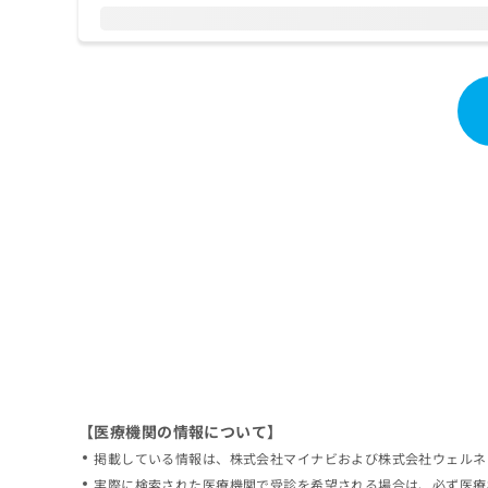
拡
資
きま
充
料
せん
の
ので
の
ご了
お
ご
承く
申
請
ださ
し
求
い。
込
は
み
こ
は
ち
こ
ら
ち
ら
無
料
掲
情
載
報
情
拡
報
充
の
の
修
お
【医療機関の情報について】
正
申
掲載している情報は、株式会社マイナビおよび株式会社ウェルネ
は
し
こ
実際に検索された医療機関で受診を希望される場合は、必ず医療
込