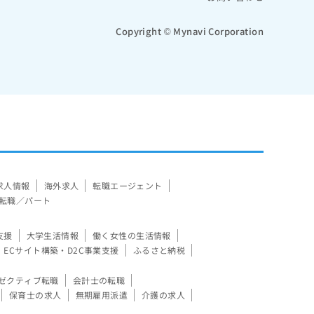
Copyright © Mynavi Corporation
求人情報
海外求人
転職エージェント
転職／パート
支援
大学生活情報
働く女性の生活情報
ECサイト構築・D2C事業支援
ふるさと納税
ゼクティブ転職
会計士の転職
保育士の求人
無期雇用派遣
介護の求人