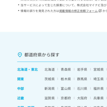
ち
み
当サービスによって生じた損害について、株式会社マイナビ及び
ら
は
情報の誤りを発見された方は
掲載情報の修正依頼フォーム
か
こ
ち
そ
ら
の
他
の
お
問
い
都道府県から探す
合
わ
せ
北海道
・
東北
北海道
青森県
岩手県
宮城県
は
こ
関東
茨城県
栃木県
群馬県
埼玉県
ち
ら
中部
新潟県
富山県
石川県
福井県
近畿
滋賀県
京都府
大阪府
兵庫県