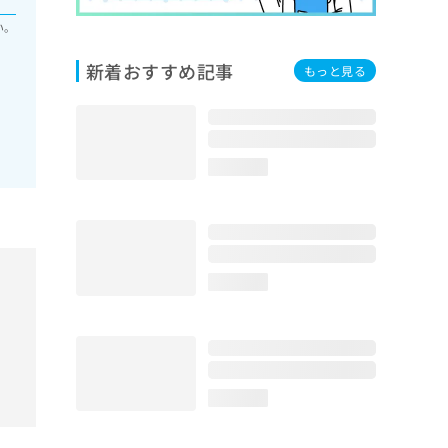
い。
新着おすすめ記事
もっと見る
loading...
loading...
loading...