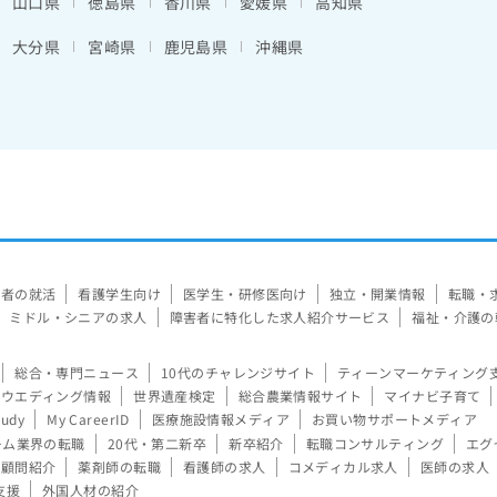
山口県
徳島県
香川県
愛媛県
高知県
大分県
宮崎県
鹿児島県
沖縄県
験者の就活
看護学生向け
医学生・研修医向け
独立・開業情報
転職・
ミドル・シニアの求人
障害者に特化した求人紹介サービス
福祉・介護の
総合・専門ニュース
10代のチャレンジサイト
ティーンマーケティング
ウエディング情報
世界遺産検定
総合農業情報サイト
マイナビ子育て
tudy
My CareerID
医療施設情報メディア
お買い物サポートメディア
ーム業界の転職
20代・第二新卒
新卒紹介
転職コンサルティング
エグ
顧問紹介
薬剤師の転職
看護師の求人
コメディカル求人
医師の求人
支援
外国人材の紹介