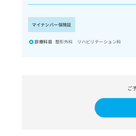
係
ク
者
リ
の
ニ
ッ
方
マイナンバー保険証
ク
は
ナ
こ
ビ
診療科目
整形外科 リハビリテーション科
ち
に
関
ら
す
る
お
広
広
問
告
告
い
ご
出
代
合
稿
わ
理
の
せ
店
お
は
の
問
こ
い
方
ち
合
ら
は
わ
こ