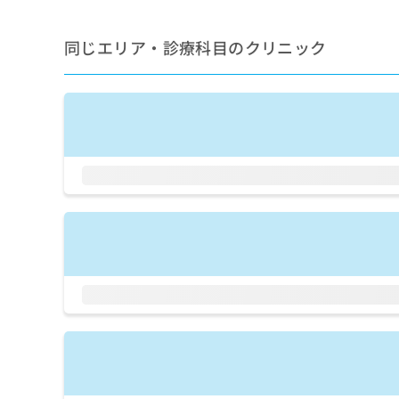
せ
こち
ち
らは
は
マイ
こ
ら
同じエリア・診療科目のクリニック
ナビ
ち
クリ
ら
ニッ
クナ
広
ビサ
広
資
イト
告
告
への
料
出
出
お問
の
稿
合せ
稿
ご
の
フォ
の
請
お
ーム
お
求
問
とな
問
りま
は
い
い
す。
こ
合
合
クリ
ち
わ
ニッ
わ
ら
せ
クの
せ
は
予
は
約・
こ
こ
無
症状
ち
ち
のご
料
ら
相談
ら
情
など
報
はで