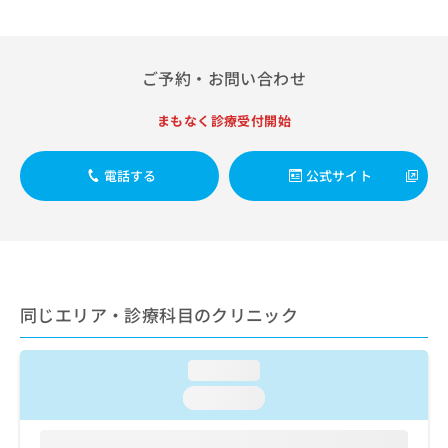
出
稿
クリ
資
稿
ニッ
の
料
クナ
の
お
の
ビサ
お
問
ご
ご予約・お問い合わせ
イト
問
い
請
への
い
合
お問
求
まもなく診療受付開始
合
合せ
わ
は
フォ
わ
せ
こ
ーム
せ
は
ち
電話する
公式サイト
とな
は
こ
ら
りま
こ
ち
す。
ち
ら
クリ
無
ら
ニッ
料
クの
資
情
予
料
報
約・
同じエリア・診療科目のクリニック
の
症状
拡
のご
ご
充
相談
請
の
など
loading...
求
お
はで
は
申
loading...
きま
こ
せん
し
ので
ち
込