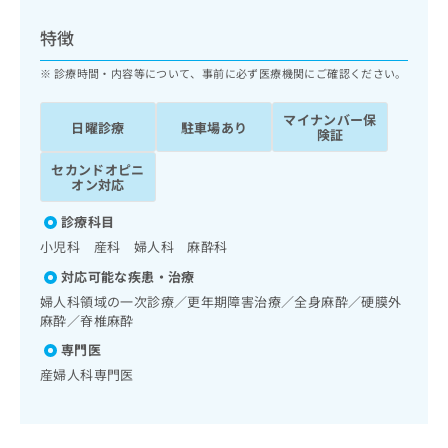
ッ
は
ク
こ
特徴
ナ
ち
ビ
診療時間・内容等について、事前に必ず医療機関にご確認ください。
ら
に
関
マイナンバー保
広
日曜診療
駐車場あり
す
広
険証
告
る
告
代
セカンドオピニ
お
出
オン対応
理
問
稿
店
い
の
診療科目
合
の
お
小児科 産科 婦人科 麻酔科
わ
方
問
せ
い
は
対応可能な疾患・治療
は
合
こ
婦人科領域の一次診療／更年期障害治療／全身麻酔／硬膜外
こ
わ
ち
麻酔／脊椎麻酔
ち
せ
ら
専門医
ら
は
こ
産婦人科専門医
こち
ち
広
らは
広
ら
告
マイ
告
出
ナビ