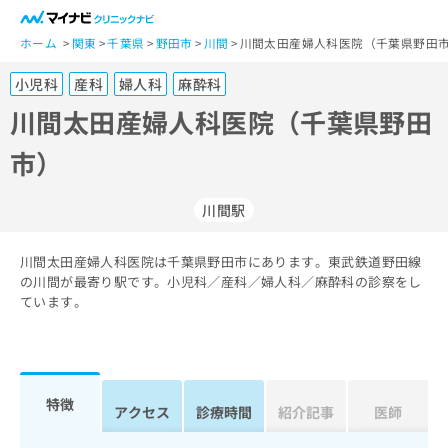
一
般
ホーム
関東
千葉県
野田市
川間
川間太田産婦人科医院（千葉県野田市
ユ
小児科
産科
婦人科
麻酔科
ー
ザ
川間太田産婦人科医院（千葉県野田
ー
市）
の
方
は
川間駅
こ
ち
川間太田産婦人科医院は千葉県野田市にあります。東武鉄道野田線
ら
の川間が最寄り駅です。小児科／産科／婦人科／麻酔科の診察をし
ています。
医
マ
療
イ
関
ナ
係
ビ
者
ク
特徴
アクセス
診療時間
紹介記事
医師
の
リ
方
ニ