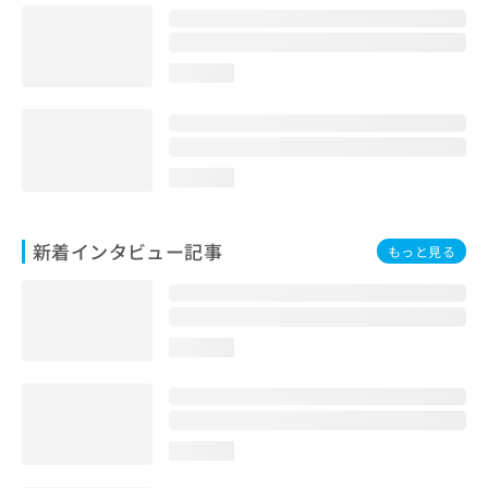
loading...
loading...
新着インタビュー記事
もっと見る
loading...
loading...