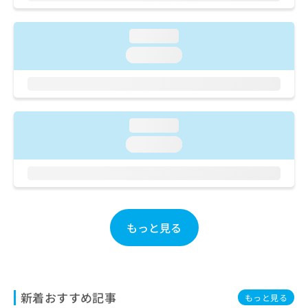
ご了
ら
み
承く
は
ださ
こ
loading...
無
い。
ち
料
loading...
ら
情
報
拡
掲
充
載
の
情
loading...
お
報
loading...
申
の
し
修
込
正
み
は
は
こ
こ
ち
もっと見る
ち
ら
ら
そ
の
他
新着おすすめ記事
もっと見る
の