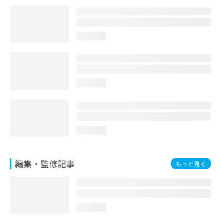
お
問
い
合
loading...
わ
せ
は
こ
loading...
ち
ら
loading...
編集・監修記事
もっと見る
loading...