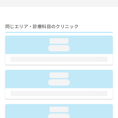
ご了
ら
み
承く
は
ださ
こ
無
い。
ち
料
ら
情
同じエリア・診療科目のクリニック
報
拡
掲
充
loading...
載
の
情
loading...
お
報
申
の
し
修
込
正
み
は
loading...
は
こ
こ
loading...
ち
ち
ら
ら
そ
の
loading...
他
の
loading...