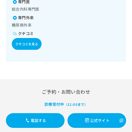
る継続的な管理及び指導／小児領域の一次診療／乳幼児の育
出
専門医
肺炎球菌感染症／おたふくかぜ／B型肝炎／ロタウイルス感
稿
クリ
資
児相談／画像診断管理（専ら画像診断を担当する医師による
稿
ニッ
染症／髄膜炎菌感染症
の
総合内科専門医
料
読影）／ＭＲＩ撮影／CT撮影／漢方薬の処方／在宅における
クナ
の
お
の
ビサ
専門外来
看取り
お
問
ご
イト
糖尿病外来
問
い
請
への
い
合
お問
求
クチコミ
合
合せ
わ
は
フォ
わ
せ
クチコミを見る
こ
ーム
せ
は
ち
とな
は
こ
ら
りま
こ
ち
す。
ち
ら
クリ
無
ら
ニッ
料
クの
資
情
予
料
報
約・
ご予約・お問い合わせ
の
症状
拡
のご
ご
充
相談
診療受付中
請
（12:00まで）
の
など
求
お
はで
は
申
きま
電話する
公式サイト
こ
せん
し
ので
ち
込