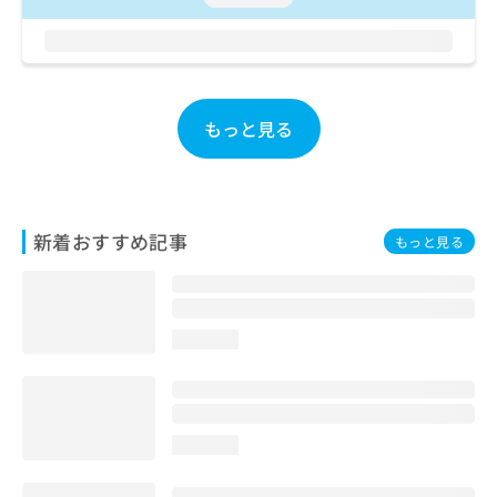
お
問
い
合
わ
もっと見る
せ
は
こ
ち
ら
新着おすすめ記事
もっと見る
loading...
loading...