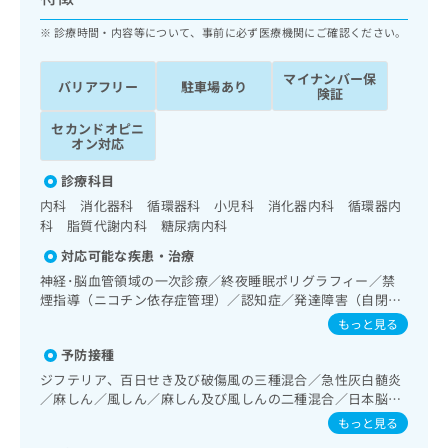
ッ
は
ク
診療時間・内容等について、事前に必ず医療機関にご確認ください。
こ
ナ
ち
ビ
ら
マイナンバー保
バリアフリー
駐車場あり
に
険証
関
広
セカンドオピニ
す
広
告
オン対応
る
告
代
お
出
診療科目
理
問
稿
内科 消化器科 循環器科 小児科 消化器内科 循環器内
店
い
の
科 脂質代謝内科 糖尿病内科
合
の
お
わ
方
問
対応可能な疾患・治療
せ
い
は
神経･脳血管領域の一次診療／終夜睡眠ポリグラフィー／禁
は
合
こ
煙指導（ニコチン依存症管理）／認知症／発達障害（自閉
こ
わ
症、学習障害等）／呼吸器領域の一次診療／在宅持続陽圧呼
ち
もっと見る
ち
せ
吸療法（睡眠時無呼吸症候群治療）／在宅酸素療法／消化器
ら
ら
は
予防接種
系領域の一次診療／上部消化管内視鏡検査／肝･胆道・膵臓
こ
領域の一次診療／循環器系領域の一次診療／ホルター型心電
ジフテリア、百日せき及び破傷風の三種混合／急性灰白髄炎
こち
ち
図検査／腎･泌尿器系領域の一次診療／内分泌･代謝･栄養領
広
／麻しん／風しん／麻しん及び風しんの二種混合／日本脳炎
らは
広
ら
域の一次診療／インスリン療法／糖尿病患者教育（食事療
告
／破傷風／結核／Hib感染症／小児の肺炎球菌感染症／ヒト
マイ
もっと見る
法、運動療法、自己血糖測定）／糖尿病による合併症に対す
告
出
パピローマウイルス感染症／水痘／インフルエンザ／成人の
ナビ