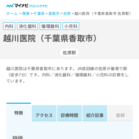
一
般
ホーム
関東
千葉県
香取市
佐原
越川医院（千葉県香取市 佐原駅）
ユ
内科
消化器科
循環器科
小児科
ー
ザ
越川医院（千葉県香取市）
ー
の
佐原駅
方
は
こ
越川医院は千葉県香取市にあります。JR成田線の佐原が最寄り駅
（徒歩7分）です。内科／消化器科／循環器科／小児科の診察をし
ち
ています。
ら
医
マ
療
イ
関
ナ
特徴
アクセス
診療時間
紹介記事
医師
係
ビ
者
ク
の
リ
方
ニ
特徴