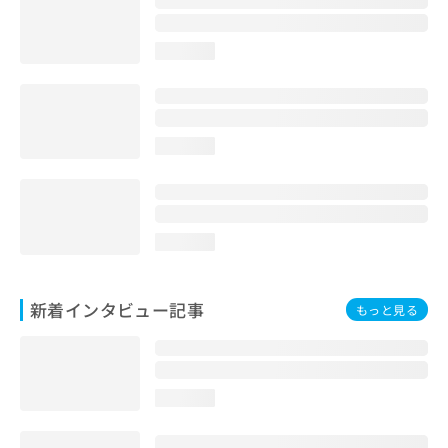
loading...
loading...
loading...
新着インタビュー記事
もっと見る
loading...