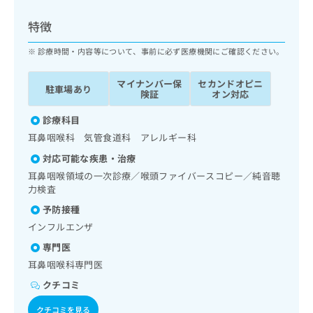
ッ
は
ク
こ
特徴
ナ
ち
ビ
診療時間・内容等について、事前に必ず医療機関にご確認ください。
ら
に
関
マイナンバー保
セカンドオピニ
広
駐車場あり
す
広
険証
オン対応
告
る
告
代
お
診療科目
出
理
問
稿
耳鼻咽喉科 気管食道科 アレルギー科
店
い
の
対応可能な疾患・治療
合
の
お
わ
耳鼻咽喉領域の一次診療／喉頭ファイバースコピー／純音聴
方
問
せ
力検査
い
は
は
合
こ
予防接種
こ
わ
ち
インフルエンザ
ち
せ
ら
ら
は
専門医
こ
耳鼻咽喉科専門医
こち
ち
広
らは
クチコミ
広
ら
告
マイ
告
出
ナビ
クチコミを見る