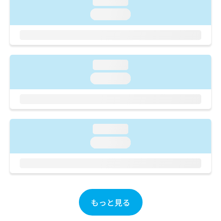
loading...
ご了
ら
み
承く
loading...
は
ださ
こ
無
い。
ち
料
ら
情
報
loading...
拡
掲
充
載
loading...
の
情
お
報
申
の
し
修
込
正
loading...
み
は
loading...
は
こ
こ
ち
ち
ら
ら
そ
の
もっと見る
他
の