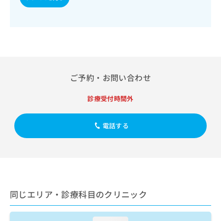
出
稿
クリ
資
稿
ニッ
の
料
クナ
の
お
の
ビサ
お
問
ご
イト
問
い
請
への
い
合
お問
求
合
合せ
わ
は
フォ
わ
せ
こ
ご予約・お問い合わせ
ーム
せ
は
ち
とな
は
こ
ら
りま
診療受付時間外
こ
ち
す。
ち
ら
クリ
無
ら
ニッ
電話する
料
クの
資
情
予
料
報
約・
の
症状
拡
のご
ご
充
相談
請
の
など
求
お
はで
同じエリア・診療科目のクリニック
は
申
きま
こ
せん
し
ので
ち
込