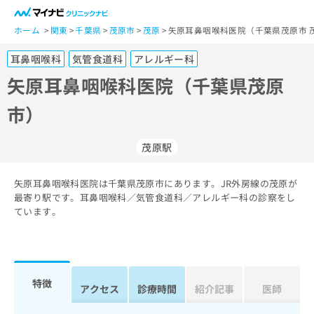
一
般
ホーム
関東
千葉県
茂原市
茂原
矢原耳鼻咽喉科医院（千葉県茂原市 
ユ
耳鼻咽喉科
気管食道科
アレルギー科
ー
ザ
矢原耳鼻咽喉科医院（千葉県茂原
ー
市）
の
方
は
茂原駅
こ
ち
矢原耳鼻咽喉科医院は千葉県茂原市にあります。JR外房線の茂原が
ら
最寄り駅です。耳鼻咽喉科／気管食道科／アレルギー科の診察をし
ています。
医
マ
療
イ
関
ナ
係
ビ
者
ク
特徴
アクセス
診療時間
紹介記事
医師
の
リ
方
ニ