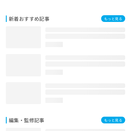
お
問
い
新着おすすめ記事
もっと見る
合
わ
せ
は
こ
loading...
ち
ら
loading...
loading...
編集・監修記事
もっと見る