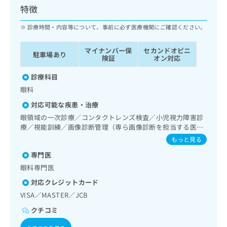
ッ
は
特徴
ク
こ
ナ
診療時間・内容等について、事前に必ず医療機関にご確認ください。
ち
ビ
ら
に
マイナンバー保
セカンドオピニ
駐車場あり
関
険証
オン対応
広
す
広
告
る
診療科目
告
代
お
出
眼科
理
問
稿
対応可能な疾患・治療
店
い
の
合
の
眼領域の一次診療／コンタクトレンズ検査／小児視力障害診
お
わ
療／視能訓練／画像診断管理（専ら画像診断を担当する医師
方
問
による読影）
せ
い
は
もっと見る
は
合
こ
専門医
こ
わ
ち
ち
眼科専門医
せ
ら
ら
は
対応クレジットカード
こ
VISA／MASTER／JCB
こち
ち
広
らは
広
ら
クチコミ
告
マイ
告
出
ナビ