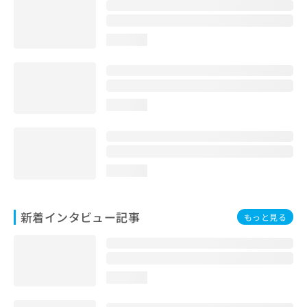
loading...
loading...
loading...
新着インタビュー記事
もっと見る
loading...