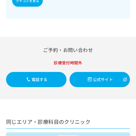
クチコミを見る
出
稿
クリ
資
稿
ニッ
の
料
クナ
の
お
の
ビサ
お
問
ご
イト
問
い
請
への
い
合
お問
求
合
合せ
わ
は
フォ
わ
せ
こ
ーム
ご予約・お問い合わせ
せ
は
ち
とな
は
こ
ら
りま
こ
診療受付時間外
ち
す。
ち
ら
クリ
無
ら
ニッ
料
電話する
公式サイト
クの
資
情
予
料
報
約・
の
症状
拡
のご
ご
充
相談
請
の
など
求
お
はで
は
同じエリア・診療科目のクリニック
申
きま
こ
せん
し
ので
ち
込