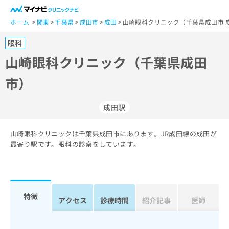
一
般
ホーム
関東
千葉県
成田市
成田
山崎眼科クリニック（千葉県成田市 
ユ
眼科
ー
ザ
山崎眼科クリニック（千葉県成田
ー
市）
の
方
は
成田駅
こ
ち
山崎眼科クリニックは千葉県成田市にあります。JR成田線の成田が
ら
最寄り駅です。眼科の診察をしています。
医
マ
療
イ
関
ナ
係
ビ
特徴
アクセス
診療時間
紹介記事
医師
者
ク
の
リ
方
ニ