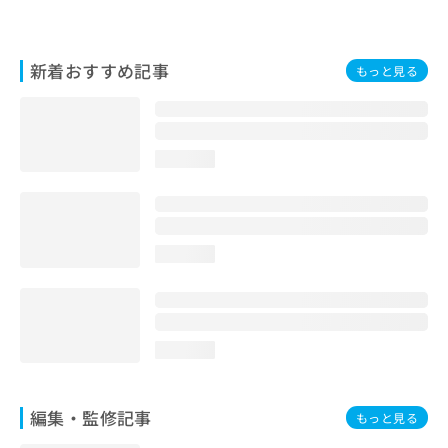
お
問
い
新着おすすめ記事
もっと見る
合
わ
せ
は
こ
loading...
ち
ら
loading...
loading...
編集・監修記事
もっと見る