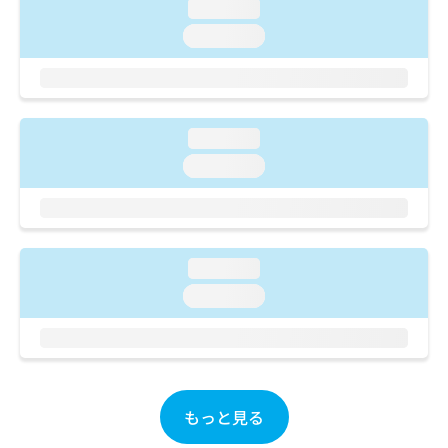
ご了
ら
loading...
み
承く
は
loading...
ださ
こ
無
い。
ち
料
ら
情
報
拡
掲
loading...
充
載
loading...
の
情
お
報
申
の
し
修
込
正
loading...
み
は
は
こ
loading...
こ
ち
ち
ら
ら
そ
の
もっと見る
他
の