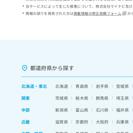
ち
み
当サービスによって生じた損害について、株式会社マイナビ及び
ら
は
情報の誤りを発見された方は
掲載情報の修正依頼フォーム
か
こ
ち
そ
ら
の
他
の
お
問
い
都道府県から探す
合
わ
せ
北海道
・
東北
北海道
青森県
岩手県
宮城県
は
こ
関東
茨城県
栃木県
群馬県
埼玉県
ち
ら
中部
新潟県
富山県
石川県
福井県
近畿
滋賀県
京都府
大阪府
兵庫県