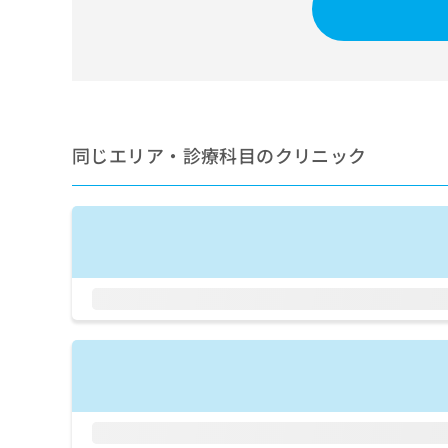
せ
こち
ち
らは
は
マイ
こ
ら
ナビ
ち
クリ
ら
ニッ
クナ
広
ビサ
広
資
イト
告
同じエリア・診療科目のクリニック
告
への
料
出
出
お問
の
稿
合せ
稿
ご
の
フォ
の
請
お
ーム
お
求
問
とな
問
りま
は
い
い
す。
こ
合
合
クリ
ち
わ
ニッ
わ
ら
せ
クの
せ
は
予
は
約・
こ
こ
無
症状
ち
ち
のご
料
ら
相談
ら
情
など
報
はで