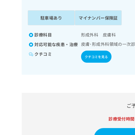
係
ク
者
リ
の
ニ
駐車場あり
マイナンバー保険証
ッ
方
ク
は
ナ
診療科目
形成外科 皮膚科
こ
ビ
皮膚･形成外科領域の一次
対応可能な疾患・治療
ち
に
関
ら
クチコミ
クチコミを見る
す
る
お
広
広
問
告
告
い
出
代
合
稿
わ
理
の
せ
店
ご
お
は
の
問
こ
い
診療受付時間
方
ち
合
ら
は
わ
こ