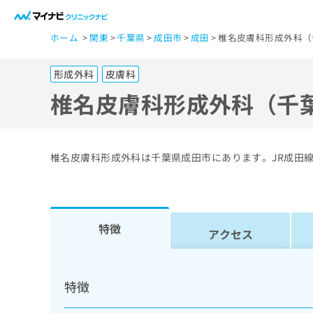
一
ホーム
関東
千葉県
成田市
成田
椎名皮膚科形成外科（
般
ユ
形成外科
皮膚科
ー
ザ
椎名皮膚科形成外科（千
ー
の
方
椎名皮膚科形成外科は千葉県成田市にあります。JR成田
は
こ
ち
ら
特徴
アクセス
医
マ
療
イ
特徴
ナ
関
ビ