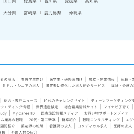
山口県
徳島県
香川県
愛媛県
高知県
大分県
宮崎県
鹿児島県
沖縄県
験者の就活
看護学生向け
医学生・研修医向け
独立・開業情報
転職・
ミドル・シニアの求人
障害者に特化した求人紹介サービス
福祉・介護の
総合・専門ニュース
10代のチャレンジサイト
ティーンマーケティング
ウエディング情報
世界遺産検定
総合農業情報サイト
マイナビ子育て
tudy
My CareerID
医療施設情報メディア
お買い物サポートメディア
ーム業界の転職
20代・第二新卒
新卒紹介
転職コンサルティング
エグ
顧問紹介
薬剤師の転職
看護師の求人
コメディカル求人
医師の求人
支援
外国人材の紹介