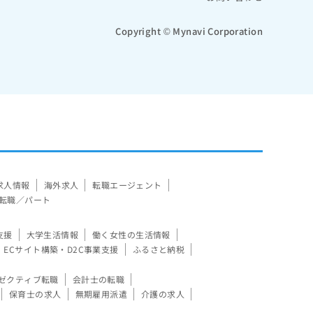
Copyright © Mynavi Corporation
求人情報
海外求人
転職エージェント
転職／パート
支援
大学生活情報
働く女性の生活情報
ECサイト構築・D2C事業支援
ふるさと納税
ゼクティブ転職
会計士の転職
保育士の求人
無期雇用派遣
介護の求人