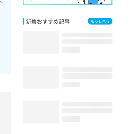
い。
新着おすすめ記事
もっと見る
loading...
loading...
loading...