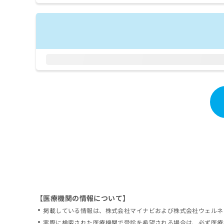
拡
資
きま
充
料
せん
の
ので
の
ご了
お
ご
承く
申
請
ださ
し
求
い。
込
は
み
こ
は
ち
こ
ら
ち
ら
無
料
掲
情
載
報
情
拡
報
充
の
の
修
お
【医療機関の情報について】
正
申
掲載している情報は、株式会社マイナビおよび株式会社ウェルネ
は
し
こ
実際に検索された医療機関で受診を希望される場合は、必ず医療
込