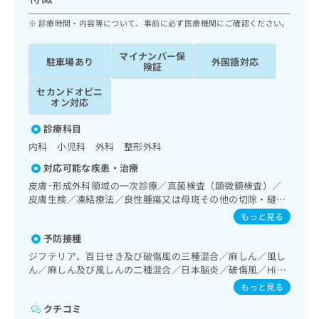
ッ
は
ク
診療時間・内容等について、事前に必ず医療機関にご確認ください。
こ
ナ
ち
ビ
ら
マイナンバー保
駐車場あり
外国語対応
に
険証
関
広
セカンドオピニ
す
広
告
オン対応
る
告
代
お
出
診療科目
理
問
稿
内科 小児科 外科 整形外科
店
い
の
合
の
お
対応可能な疾患・治療
わ
方
問
皮膚･形成外科領域の一次診療／真菌検査（顕微鏡検査）／
せ
い
は
皮膚生検／凍結療法／良性腫瘍又は母斑その他の切除・縫合
は
合
こ
手術／神経･脳血管領域の一次診療／終夜睡眠ポリグラフィ
もっと見る
こ
わ
ー／禁煙指導（ニコチン依存症管理）／認知症／耳鼻咽喉領
ち
ち
せ
予防接種
域の一次診療／呼吸器領域の一次診療／在宅持続陽圧呼吸療
ら
ら
は
法（睡眠時無呼吸症候群治療）／在宅酸素療法／消化器系領
ジフテリア、百日せき及び破傷風の三種混合／麻しん／風し
こ
域の一次診療／上部消化管内視鏡検査／胃悪性腫瘍化学療法
ん／麻しん及び風しんの二種混合／日本脳炎／破傷風／Hib
こち
ち
／大腸悪性腫瘍化学療法／人工肛門の管理／肝･胆道・膵臓
広
感染症／小児の肺炎球菌感染症／ヒトパピローマウイルス感
もっと見る
らは
領域の一次診療／循環器系領域の一次診療／ホルター型心電
広
ら
告
染症／水痘／インフルエンザ／成人の肺炎球菌感染症／おた
マイ
図検査／腎･泌尿器系領域の一次診療／尿失禁の治療／更年
告
クチコミ
ふくかぜ／A型肝炎／B型肝炎／ロタウイルス感染症
出
ナビ