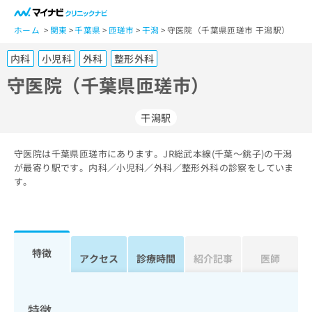
一
般
ホーム
関東
千葉県
匝瑳市
干潟
守医院（千葉県匝瑳市 干潟駅）
ユ
内科
小児科
外科
整形外科
ー
ザ
守医院（千葉県匝瑳市）
ー
の
干潟駅
方
は
こ
守医院は千葉県匝瑳市にあります。JR総武本線(千葉～銚子)の干潟
が最寄り駅です。内科／小児科／外科／整形外科の診察をしていま
ち
す。
ら
医
マ
療
イ
関
ナ
特徴
アクセス
診療時間
紹介記事
医師
係
ビ
者
ク
の
リ
方
ニ
特徴