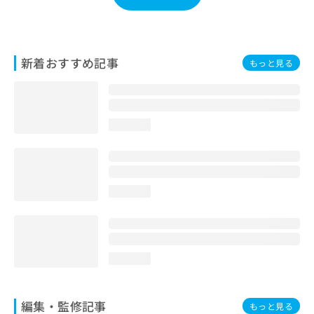
お
問
い
合
新着おすすめ記事
もっと見る
わ
せ
は
こ
ち
loading...
ら
loading...
loading...
編集・監修記事
もっと見る