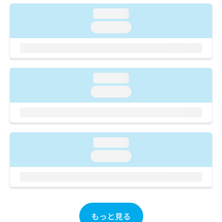
ご了
ら
み
承く
loading...
は
ださ
こ
無
い。
loading...
ち
料
ら
情
報
拡
掲
充
載
loading...
の
情
loading...
お
報
申
の
し
修
込
正
み
は
loading...
は
こ
こ
loading...
ち
ち
ら
ら
そ
の
他
もっと見る
の