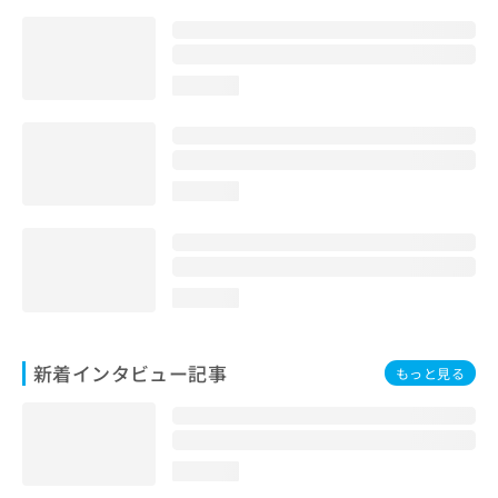
loading...
loading...
loading...
新着インタビュー記事
もっと見る
loading...