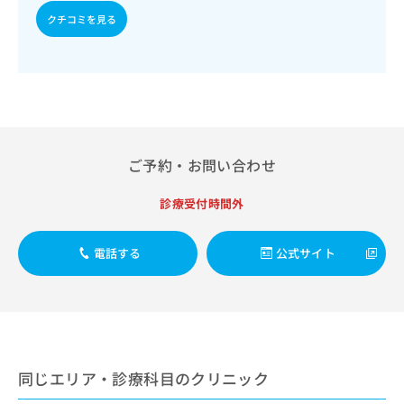
期障害治療／乳腺領域の一次診療／乳腺悪性腫瘍化学療法／
出
稿
クリ
資
内分泌･代謝･栄養領域の一次診療／インスリン療法／糖尿病
クチコミを見る
稿
ニッ
の
料
患者教育（食事療法、運動療法、自己血糖測定）／糖尿病に
クナ
の
お
の
ビサ
よる合併症に対する継続的な管理及び指導／血液・免疫系領
お
問
ご
イト
域の一次診療／アレルギーの減感作療法／筋・骨格系及び外
問
い
請
への
傷領域の一次診療／義肢装具の作成及び評価／小児領域の一
い
合
お問
求
次診療／乳幼児の育児相談／神経ブロック／医療用麻薬によ
合
合せ
わ
は
るがん疼痛治療／がんに伴う精神症状のケア／口唇、舌若し
フォ
わ
せ
こ
くは口腔粘膜の炎症、外傷又は腫瘍の治療／漢方薬の処方／
ーム
せ
は
ち
外来における化学療法／在宅における看取り
とな
ご予約・お問い合わせ
は
こ
ら
りま
こ
ち
す。
ち
診療受付時間外
ら
クリ
無
ら
ニッ
料
クの
資
情
予
電話する
公式サイト
料
報
約・
の
症状
拡
のご
ご
充
相談
請
の
など
求
お
はで
は
申
きま
こ
同じエリア・診療科目のクリニック
せん
し
ので
ち
込