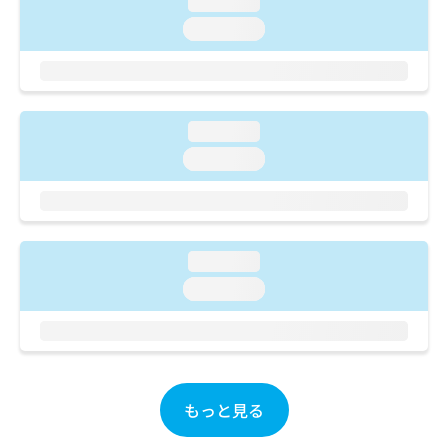
loading...
ご了
ら
み
承く
loading...
は
ださ
こ
無
い。
ち
料
ら
情
報
loading...
拡
掲
充
載
loading...
の
情
お
報
申
の
し
修
込
正
loading...
み
は
loading...
は
こ
こ
ち
ち
ら
ら
そ
の
もっと見る
他
の