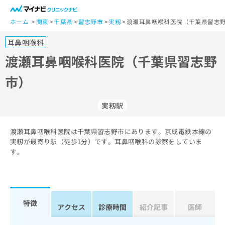
一
般
ホーム
関東
千葉県
習志野市
実籾
渡瀬耳鼻咽喉科医院（千葉県習志野
ユ
耳鼻咽喉科
ー
ザ
渡瀬耳鼻咽喉科医院（千葉県習志野
ー
市）
の
方
は
実籾駅
こ
ち
渡瀬耳鼻咽喉科医院は千葉県習志野市にあります。京成電鉄本線の
ら
実籾が最寄り駅（徒歩1分）です。耳鼻咽喉科の診察をしていま
す。
医
マ
療
イ
関
ナ
係
ビ
者
ク
特徴
アクセス
診療時間
紹介記事
医師
の
リ
方
ニ