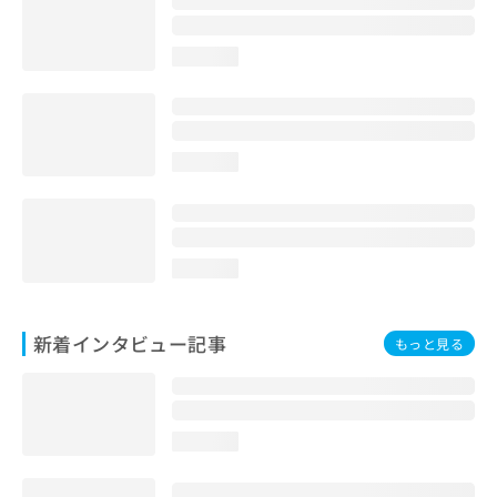
loading...
loading...
loading...
新着インタビュー記事
もっと見る
loading...