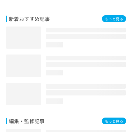
お
問
い
新着おすすめ記事
もっと見る
合
わ
せ
は
こ
loading...
ち
ら
loading...
loading...
編集・監修記事
もっと見る