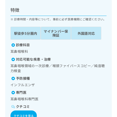
ッ
は
ク
こ
特徴
ナ
ち
ビ
診療時間・内容等について、事前に必ず医療機関にご確認ください。
ら
に
関
マイナンバー保
広
駅徒歩5分圏内
外国語対応
す
広
険証
告
る
告
代
お
診療科目
出
理
問
稿
耳鼻咽喉科
店
い
の
対応可能な疾患・治療
合
の
お
わ
耳鼻咽喉領域の一次診療／喉頭ファイバースコピー／純音聴
方
問
せ
力検査
い
は
は
合
こ
予防接種
こ
わ
ち
インフルエンザ
ち
せ
ら
ら
は
専門医
こ
耳鼻咽喉科専門医
こち
ち
広
らは
クチコミ
広
ら
告
マイ
告
出
ナビ
クチコミを見る