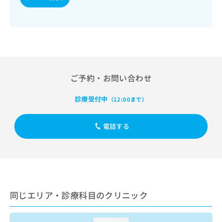
出
稿
クリ
資
稿
ニッ
の
料
クナ
の
お
の
ビサ
お
問
ご
イト
問
い
請
への
い
合
お問
求
合
合せ
わ
は
フォ
わ
せ
こ
ご予約・お問い合わせ
ーム
せ
は
ち
とな
は
こ
ら
りま
診療受付中
（12:00まで）
こ
ち
す。
ち
ら
クリ
無
ら
ニッ
電話する
料
クの
資
情
予
料
報
約・
の
症状
拡
のご
ご
充
相談
請
の
など
求
お
はで
同じエリア・診療科目のクリニック
は
申
きま
こ
せん
し
ので
ち
込