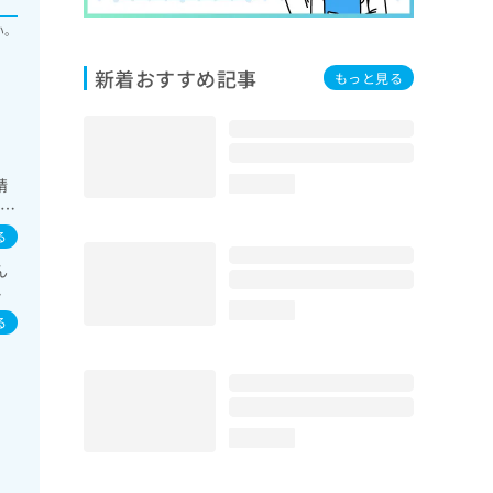
い。
新着おすすめ記事
もっと見る
精
loading...
／神
S
る
ス
ん
査
イ
系
loading...
イ
分
る
に
及
の
小
物
loading...
専