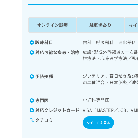
係
ク
者
リ
の
ニ
ッ
方
オンライン診療
駐車場あり
マイ
ク
は
ナ
こ
ビ
診療科目
内科 呼吸器科 消化器科
ち
に
皮膚･形成外科領域の一次
対応可能な疾患・治療
関
ら
神療法／心身医学療法／思
す
経症性障害（強迫性障害、
る
D）／眼領域の一次診療／
お
広
ジフテリア、百日せき及び
予防接種
コピー／在宅酸素療法／消
広
問
の二種混合／日本脳炎／破
告
告
／肝･胆道・膵臓領域の一
い
ルス感染症／水痘／インフ
出
領域の一次診療／更年期障
代
合
ルス感染症
稿
わ
泌機能検査／インスリン療
理
小児科専門医
専門医
の
せ
よる合併症に対する継続的
店
お
は
対応クレジットカード
び治療／エイズ診療／アレ
VISA／MASTER／JCB／AM
の
問
こ
一次診療／小児循環器疾患
クチコミ
い
方
ち
児血液疾患／小児の脳炎又
クチコミを見る
合
ら
は
アレルギー負荷検査／医療
わ
ら病理診断を担当する医師
こ