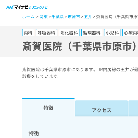
一
ホーム
関東
千葉県
市原市
五井
斎賀医院（千葉県市原
般
ユ
内科
呼吸器科
消化器科
循環器科
小児科
心療内
ー
ザ
斎賀医院（千葉県市原市
ー
の
方
斎賀医院は千葉県市原市にあります。JR内房線の五井が
は
診察をしています。
こ
ち
ら
特徴
アクセス
医
マ
療
イ
ナ
関
特徴
ビ