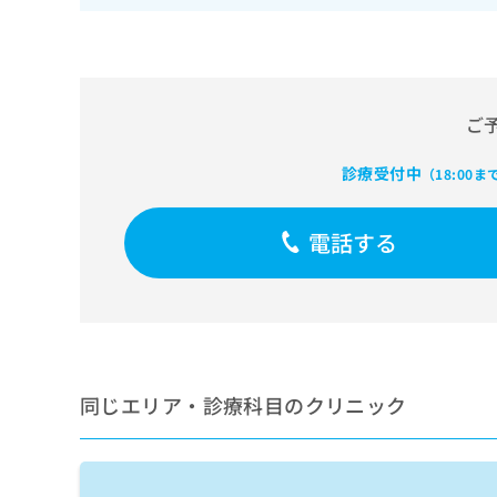
せ
こち
ち
らは
は
マイ
こ
ら
ナビ
ち
クリ
ら
ニッ
クナ
ご
広
ビサ
広
資
イト
告
告
診療受付中
への
（18:00ま
料
出
出
お問
の
稿
合せ
稿
ご
の
フォ
の
電話する
請
お
ーム
お
求
問
とな
問
りま
は
い
い
す。
こ
合
合
クリ
ち
わ
ニッ
わ
ら
せ
クの
せ
は
予
は
約・
同じエリア・診療科目のクリニック
こ
こ
無
症状
ち
ち
のご
料
ら
相談
ら
情
など
報
はで