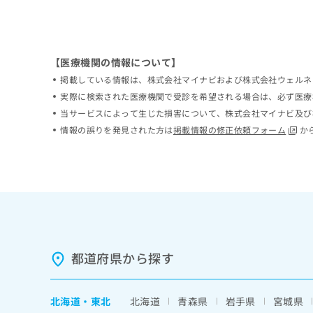
ち
み
ら
は
こ
ち
【医療機関の情報について】
そ
ら
の
掲載している情報は、株式会社マイナビおよび株式会社ウェルネ
他
実際に検索された医療機関で受診を希望される場合は、必ず医療
の
当サービスによって生じた損害について、株式会社マイナビ及び
お
情報の誤りを発見された方は
掲載情報の修正依頼フォーム
か
問
い
合
わ
せ
は
こ
ち
ら
都道府県から探す
北海道
・
東北
北海道
青森県
岩手県
宮城県