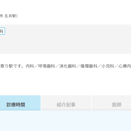
市 五井駅）
科
）
最寄り駅です。内科／呼吸器科／消化器科／循環器科／小児科／心療
診療時間
紹介記事
医師