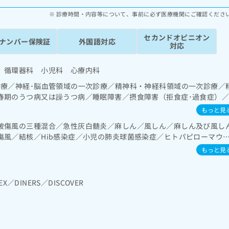
診療時間・内容等について、事前に必ず医療機関にご確認くださ
セカンドオピニオン
ナンバー保険証
外国語対応
対応
 循環器科 小児科 心療内科
診療／神経･脳血管領域の一次診療／精神科・神経科領域の一次診療／
春期のうつ病又は躁うつ病／睡眠障害／摂食障害（拒食症･過食症）
不安障害、パニック障害等）／認知症／心的外傷後ストレス障害（PT
もっと見
耳鼻咽喉領域の一次診療／呼吸器領域の一次診療／気管支ファイバー
破傷風の三種混合／急性灰白髄炎／麻しん／風しん／麻しん及び風し
化器系領域の一次診療／上部消化管内視鏡検査／下部消化管内視鏡検
傷風／結核／Hib感染症／小児の肺炎球菌感染症／ヒトパピローマウ
次診療／循環器系領域の一次診療／ホルター型心電図検査／腎･泌尿器
ルエンザ／成人の肺炎球菌感染症／おたふくかぜ／B型肝炎／ロタウ
害治療／乳腺領域の一次診療／内分泌･代謝･栄養領域の一次診療／内
もっと見
法／糖尿病患者教育（食事療法、運動療法、自己血糖測定）／糖尿病
な管理及び指導／血液・免疫系領域の一次診療／血液凝固異常の診断
ルギーの減感作療法／筋・骨格系及び外傷領域の一次診療／小児領域
EX／DINERS／DISCOVER
／小児呼吸器疾患／小児腎疾患／小児アレルギー疾患／小児糖尿病／
は髄膜炎／小児の腸重積／乳幼児の育児相談／夜尿症の治療／小児食
用麻薬によるがん疼痛治療／がんに伴う精神症状のケア／病理診断（
による診断）／漢方薬の処方