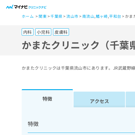
一
ホーム
関東
千葉県
流山市
南流山
,
鰭ヶ崎
,
平和台
かま
般
ユ
内科
小児科
皮膚科
ー
ザ
かまたクリニック（千葉
ー
の
方
かまたクリニックは千葉県流山市にあります。JR武蔵野
は
こ
ち
ら
特徴
アクセス
医
マ
療
イ
特徴
ナ
関
ビ