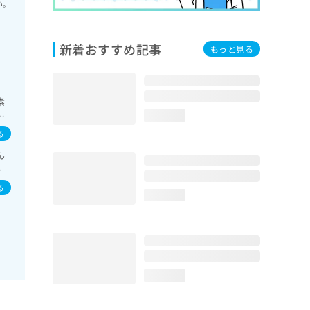
い。
新着おすすめ記事
もっと見る
素
る
loading...
る
ん
染
染
る
loading...
loading...