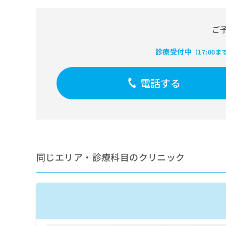
せ
こち
ち
らは
は
マイ
こ
ら
ナビ
ご
ち
クリ
ら
ニッ
診療受付中
（17:00ま
クナ
広
ビサ
広
資
イト
告
告
への
電話する
料
出
出
お問
の
稿
合せ
稿
ご
の
フォ
の
請
お
ーム
お
求
問
とな
問
りま
は
い
い
す。
こ
合
合
クリ
ち
わ
同じエリア・診療科目のクリニック
ニッ
わ
ら
せ
クの
せ
は
予
は
約・
こ
こ
無
症状
ち
ち
のご
料
ら
相談
ら
情
など
報
はで