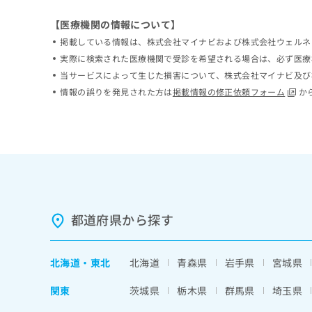
ち
み
【医療機関の情報について】
ら
は
こ
掲載している情報は、株式会社マイナビおよび株式会社ウェルネ
ち
実際に検索された医療機関で受診を希望される場合は、必ず医療
そ
ら
当サービスによって生じた損害について、株式会社マイナビ及び
の
他
情報の誤りを発見された方は
掲載情報の修正依頼フォーム
か
の
お
問
い
合
わ
せ
は
都道府県から探す
こ
ち
ら
北海道
・
東北
北海道
青森県
岩手県
宮城県
関東
茨城県
栃木県
群馬県
埼玉県