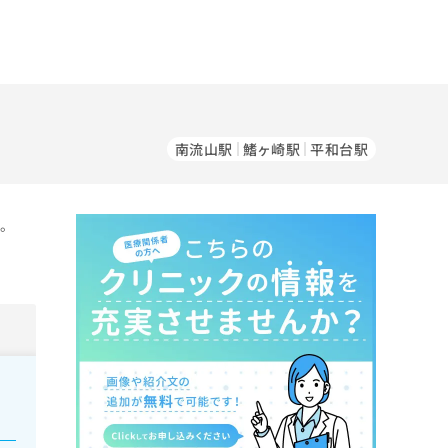
南流山駅
鰭ヶ崎駅
平和台駅
す。