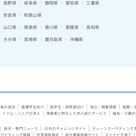
長野県
岐阜県
静岡県
愛知県
三重県
奈良県
和歌山県
山口県
徳島県
香川県
愛媛県
高知県
大分県
宮崎県
鹿児島県
沖縄県
験者の就活
看護学生向け
医学生・研修医向け
独立・開業情報
転職・
ミドル・シニアの求人
障害者に特化した求人紹介サービス
福祉・介護の
総合・専門ニュース
10代のチャレンジサイト
ティーンマーケティング
ウエディング情報
世界遺産検定
総合農業情報サイト
マイナビ子育て