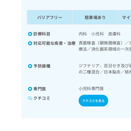
係
ク
者
リ
の
ニ
バリアフリー
駐車場あり
マイ
ッ
方
ク
は
ナ
診療科目
内科 小児科 皮膚科
こ
ビ
真菌検査（顕微鏡検査）／
対応可能な疾患・治療
ち
に
療法／消化器系領域の一次
関
ら
合併症に対する継続的な管
す
る
ジフテリア、百日せき及び
予防接種
お
広
の二種混合／日本脳炎／結
広
問
症／水痘／インフルエンザ
告
告
い
症
出
代
合
小児科専門医
専門医
稿
わ
理
の
せ
クチコミ
店
クチコミを見る
お
は
の
問
こ
い
方
ち
合
ら
は
わ
こ