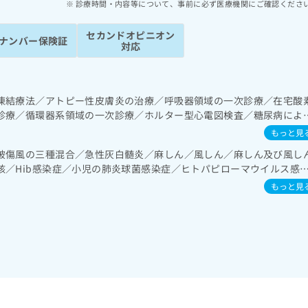
診療時間・内容等について、事前に必ず医療機関にご確認くださ
セカンドオピニオン
ナンバー保険証
対応
凍結療法／アトピー性皮膚炎の治療／呼吸器領域の一次診療／在宅酸
診療／循環器系領域の一次診療／ホルター型心電図検査／糖尿病によ
理及び指導／乳幼児の育児相談
もっと見
破傷風の三種混合／急性灰白髄炎／麻しん／風しん／麻しん及び風し
核／Hib感染症／小児の肺炎球菌感染症／ヒトパピローマウイルス感
／成人の肺炎球菌感染症／おたふくかぜ／B型肝炎／ロタウイルス感
もっと見