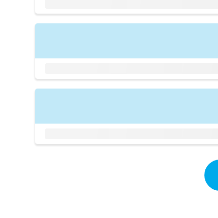
拡
資
きま
充
料
せん
の
ので
の
ご了
お
ご
承く
申
請
ださ
し
求
い。
込
は
み
こ
は
ち
こ
ら
ち
ら
無
料
掲
情
載
報
情
拡
報
充
の
の
修
お
正
申
は
し
こ
込