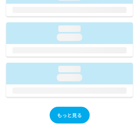
ご了
ら
み
承く
は
ださ
こ
無
い。
ち
料
ら
loading...
情
報
loading...
拡
掲
充
載
の
情
お
報
申
の
loading...
し
修
loading...
込
正
み
は
は
こ
こ
ち
ち
ら
ら
もっと見る
そ
の
他
の