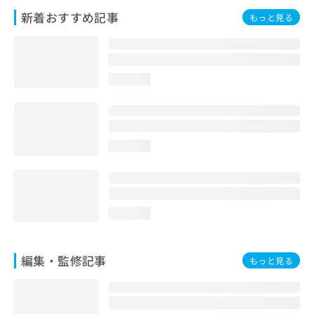
お
新着おすすめ記事
もっと見る
問
い
合
わ
せ
loading...
は
こ
ち
ら
loading...
loading...
編集・監修記事
もっと見る