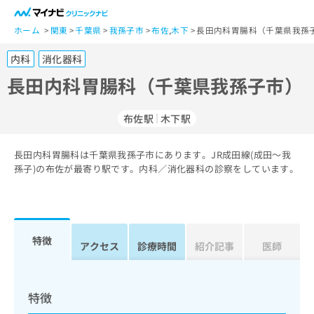
一
般
ホーム
関東
千葉県
我孫子市
布佐
,
木下
長田内科胃腸科（千葉県我孫子
ユ
内科
消化器科
ー
ザ
長田内科胃腸科（千葉県我孫子市）
ー
の
布佐駅
木下駅
方
は
こ
長田内科胃腸科は千葉県我孫子市にあります。JR成田線(成田～我
孫子)の布佐が最寄り駅です。内科／消化器科の診察をしています。
ち
ら
医
マ
療
イ
特徴
アクセス
診療時間
紹介記事
医師
関
ナ
係
ビ
者
ク
の
リ
特徴
方
ニ