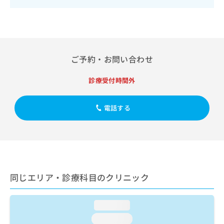
出
稿
クリ
資
稿
ニッ
の
料
クナ
の
お
の
ビサ
お
問
ご
イト
問
い
請
への
い
合
お問
求
ご予約・お問い合わせ
合
合せ
わ
は
フォ
わ
せ
こ
診療受付時間外
ーム
せ
は
ち
とな
は
こ
ら
りま
こ
ち
す。
電話する
ち
ら
クリ
無
ら
ニッ
料
クの
資
情
予
料
報
約・
の
症状
拡
のご
ご
充
相談
同じエリア・診療科目のクリニック
請
の
など
求
お
はで
は
申
きま
loading...
こ
せん
し
ので
ち
込
loading...