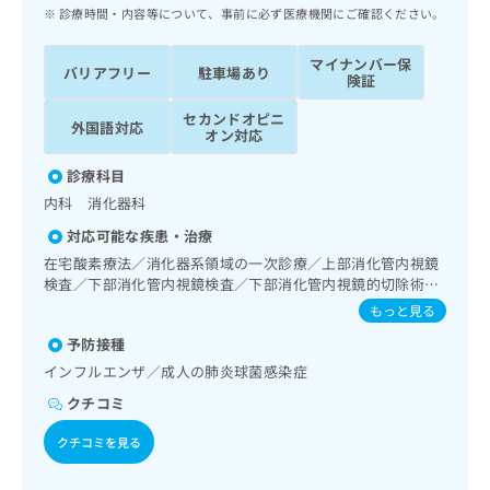
ッ
は
診療時間・内容等について、事前に必ず医療機関にご確認ください。
ク
こ
ナ
ち
マイナンバー保
バリアフリー
駐車場あり
ビ
険証
ら
に
セカンドオピニ
関
外国語対応
広
オン対応
す
広
告
る
告
診療科目
代
お
出
内科 消化器科
理
問
稿
店
い
の
対応可能な疾患・治療
合
の
お
在宅酸素療法／消化器系領域の一次診療／上部消化管内視鏡
わ
方
問
検査／下部消化管内視鏡検査／下部消化管内視鏡的切除術／
せ
い
は
ホルター型心電図検査／インスリン療法
もっと見る
は
合
こ
こ
わ
予防接種
ち
ち
せ
インフルエンザ／成人の肺炎球菌感染症
ら
ら
は
クチコミ
こ
こち
ち
広
クチコミを見る
らは
広
ら
告
マイ
告
出
ナビ