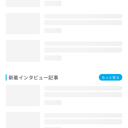
loading...
loading...
loading...
新着インタビュー記事
もっと見る
loading...