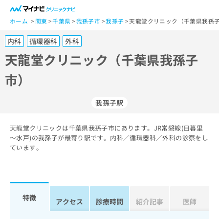
一
般
ホーム
関東
千葉県
我孫子市
我孫子
天龍堂クリニック（千葉県我孫子
ユ
内科
循環器科
外科
ー
ザ
天龍堂クリニック（千葉県我孫子
ー
市）
の
方
は
我孫子駅
こ
ち
天龍堂クリニックは千葉県我孫子市にあります。JR常磐線(日暮里
ら
～水戸)の我孫子が最寄り駅です。内科／循環器科／外科の診察をし
ています。
医
マ
療
イ
関
ナ
係
ビ
者
ク
特徴
アクセス
診療時間
紹介記事
医師
の
リ
方
ニ