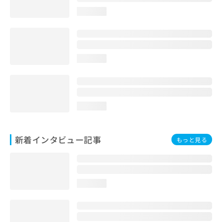
loading...
loading...
loading...
新着インタビュー記事
もっと見る
loading...