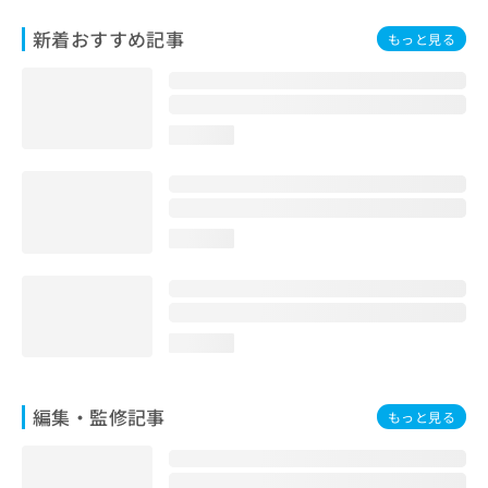
お
新着おすすめ記事
問
もっと見る
い
合
わ
せ
loading...
は
こ
ち
ら
loading...
loading...
編集・監修記事
もっと見る