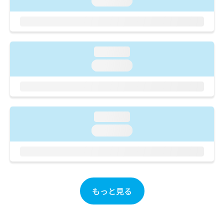
loading...
ご了
ら
み
承く
は
ださ
こ
無
い。
ち
料
ら
情
loading...
報
loading...
拡
掲
充
載
の
情
お
報
申
の
し
loading...
修
込
正
loading...
み
は
は
こ
こ
ち
ち
ら
ら
もっと見る
そ
の
他
の