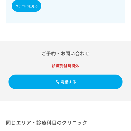
出
稿
クリ
資
クチコミを見る
稿
ニッ
の
料
クナ
の
お
の
ビサ
お
問
ご
イト
問
い
請
への
い
合
お問
求
合
合せ
わ
は
フォ
わ
せ
こ
ーム
せ
は
ち
とな
ご予約・お問い合わせ
は
こ
ら
りま
こ
ち
す。
診療受付時間外
ち
ら
クリ
無
ら
ニッ
料
クの
資
情
電話する
予
料
報
約・
の
症状
拡
のご
ご
充
相談
請
の
など
求
お
はで
は
申
きま
こ
同じエリア・診療科目のクリニック
せん
し
ので
ち
込