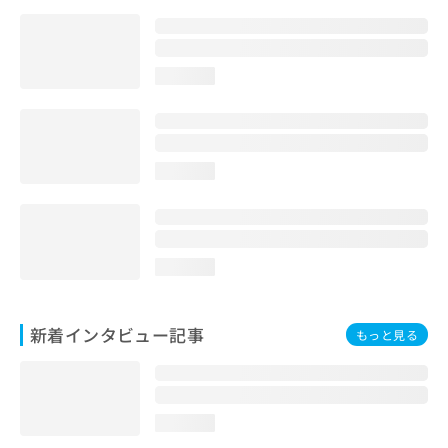
loading...
loading...
loading...
新着インタビュー記事
もっと見る
loading...