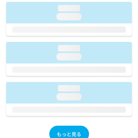
ご了
ら
み
承く
loading...
は
ださ
こ
無
い。
loading...
ち
料
ら
情
報
拡
掲
充
載
loading...
の
情
loading...
お
報
申
の
し
修
込
正
み
は
loading...
は
こ
こ
loading...
ち
ち
ら
ら
そ
の
他
もっと見る
の