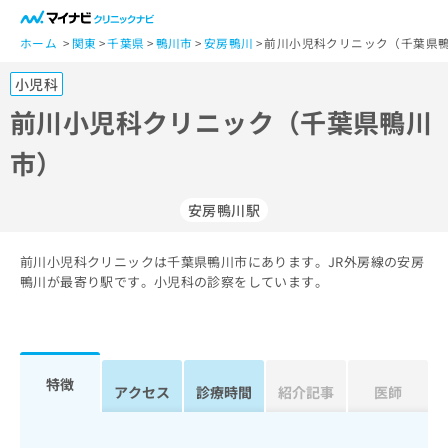
一
般
ホーム
関東
千葉県
鴨川市
安房鴨川
前川小児科クリニック（千葉県鴨
ユ
小児科
ー
ザ
前川小児科クリニック（千葉県鴨川
ー
市）
の
方
は
安房鴨川駅
こ
ち
前川小児科クリニックは千葉県鴨川市にあります。JR外房線の安房
ら
鴨川が最寄り駅です。小児科の診察をしています。
医
マ
療
イ
関
ナ
係
ビ
特徴
アクセス
診療時間
紹介記事
医師
者
ク
の
リ
方
ニ