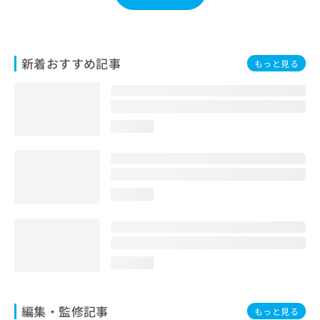
お
問
い
合
新着おすすめ記事
もっと見る
わ
せ
は
こ
ち
loading...
ら
loading...
loading...
編集・監修記事
もっと見る