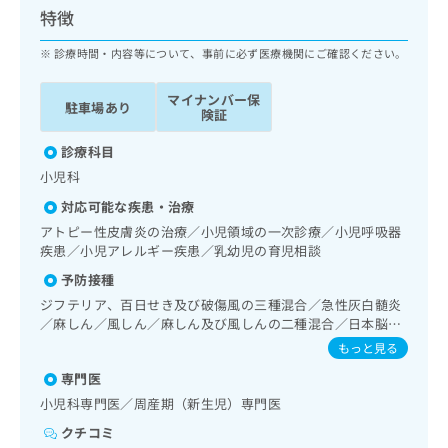
ッ
は
特徴
ク
こ
ナ
診療時間・内容等について、事前に必ず医療機関にご確認ください。
ち
ビ
ら
に
マイナンバー保
駐車場あり
関
険証
広
す
広
告
る
診療科目
告
代
お
出
小児科
理
問
稿
対応可能な疾患・治療
店
い
の
合
の
アトピー性皮膚炎の治療／小児領域の一次診療／小児呼吸器
お
わ
疾患／小児アレルギー疾患／乳幼児の育児相談
方
問
せ
い
は
予防接種
は
合
こ
ジフテリア、百日せき及び破傷風の三種混合／急性灰白髄炎
こ
わ
ち
／麻しん／風しん／麻しん及び風しんの二種混合／日本脳炎
ち
せ
ら
／破傷風／結核／Hib感染症／小児の肺炎球菌感染症／ヒト
もっと見る
ら
は
パピローマウイルス感染症／水痘／インフルエンザ／成人の
こ
専門医
肺炎球菌感染症／おたふくかぜ／B型肝炎／ロタウイルス感
こち
ち
広
染症
小児科専門医／周産期（新生児）専門医
らは
広
ら
告
マイ
クチコミ
告
出
ナビ