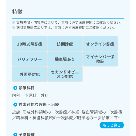
ッ
は
ク
こ
特徴
ナ
ち
ビ
診療時間・内容等について、事前に必ず医療機関にご確認ください。
ら
に
訪問診療対応エリアは、事前に必ず医療機関にご確認ください。
関
広
す
広
告
19時以降診療
訪問診療
オンライン診療
る
告
代
お
出
マイナンバー保
理
問
稿
バリアフリー
駐車場あり
険証
店
い
の
合
の
お
セカンドオピニ
外国語対応
わ
オン対応
方
問
せ
い
は
診療科目
は
合
こ
こ
わ
内科 小児科 外科
ち
ち
せ
ら
対応可能な疾患・治療
ら
は
皮膚･形成外科領域の一次診療／神経･脳血管領域の一次診療
こ
／精神科・神経科領域の一次診療／眼領域の一次診療／耳鼻
こち
ち
広
らは
咽喉領域の一次診療／呼吸器領域の一次診療／消化器系領域
もっと見る
広
ら
告
マイ
の一次診療／肝･胆道・膵臓領域の一次診療／循環器系領域
告
出
ナビ
予防接種
の一次診療／ホルター型心電図検査／腎･泌尿器系領域の一