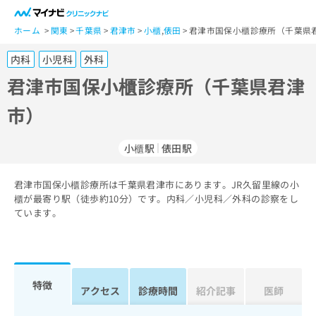
一
般
ホーム
関東
千葉県
君津市
小櫃
,
俵田
君津市国保小櫃診療所（千葉県君
ユ
内科
小児科
外科
ー
ザ
君津市国保小櫃診療所（千葉県君津
ー
市）
の
方
は
小櫃駅
俵田駅
こ
ち
君津市国保小櫃診療所は千葉県君津市にあります。JR久留里線の小
ら
櫃が最寄り駅（徒歩約10分）です。内科／小児科／外科の診察をし
ています。
医
マ
療
イ
関
ナ
係
ビ
者
ク
特徴
アクセス
診療時間
紹介記事
医師
の
リ
方
ニ