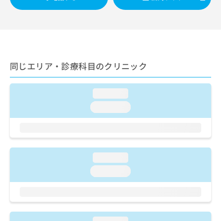
ご了
ら
み
承く
は
ださ
こ
無
い。
ち
料
ら
情
報
同じエリア・診療科目のクリニック
拡
掲
充
載
の
情
loading...
お
報
申
の
loading...
し
修
込
正
み
は
は
こ
こ
ち
loading...
ち
ら
loading...
ら
そ
の
他
の