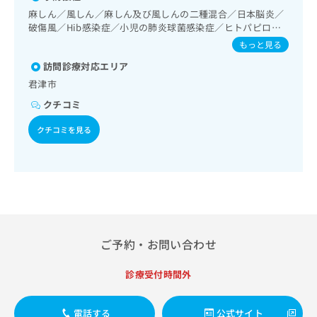
出
稿
クリ
資
次診療／内分泌･代謝･栄養領域の一次診療／血液・免疫系領
麻しん／風しん／麻しん及び風しんの二種混合／日本脳炎／
稿
ニッ
の
料
域の一次診療／筋・骨格系及び外傷領域の一次診療／小児領
破傷風／Hib感染症／小児の肺炎球菌感染症／ヒトパピロー
クナ
の
お
の
域の一次診療／在宅における看取り
マウイルス感染症／水痘／インフルエンザ／成人の肺炎球菌
ビサ
もっと見る
お
問
ご
イト
感染症／おたふくかぜ／ロタウイルス感染症
問
い
請
への
訪問診療対応エリア
い
合
お問
求
君津市
合
合せ
わ
は
フォ
わ
クチコミ
せ
こ
ーム
せ
は
ち
とな
クチコミを見る
は
こ
ら
りま
こ
ち
す。
ち
ら
クリ
無
ら
ニッ
料
クの
資
情
予
料
報
約・
の
症状
拡
のご
ご
充
ご予約・お問い合わせ
相談
請
の
など
求
お
はで
診療受付時間外
は
申
きま
こ
せん
し
ので
ち
込
電話する
公式サイト