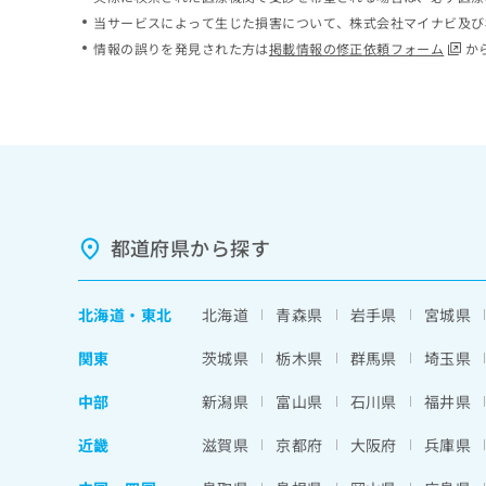
ち
み
当サービスによって生じた損害について、株式会社マイナビ及び
ら
は
情報の誤りを発見された方は
掲載情報の修正依頼フォーム
か
こ
ち
そ
ら
の
他
の
お
問
い
都道府県から探す
合
わ
せ
北海道
・
東北
北海道
青森県
岩手県
宮城県
は
こ
関東
茨城県
栃木県
群馬県
埼玉県
ち
ら
中部
新潟県
富山県
石川県
福井県
近畿
滋賀県
京都府
大阪府
兵庫県