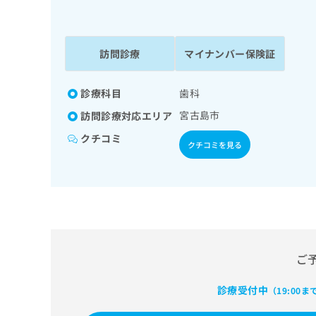
係
ク
者
リ
の
ニ
ッ
訪問診療
マイナンバー保険証
方
ク
は
ナ
こ
診療科目
歯科
ビ
ち
に
宮古島市
訪問診療対応エリア
関
ら
す
クチコミ
クチコミを見る
る
お
広
広
問
告
告
い
出
代
合
稿
わ
理
の
せ
店
お
は
ご
の
問
こ
い
方
ち
診療受付中
合
（19:00ま
ら
は
わ
こ