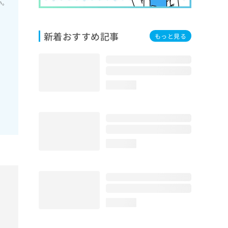
い。
新着おすすめ記事
もっと見る
loading...
loading...
loading...