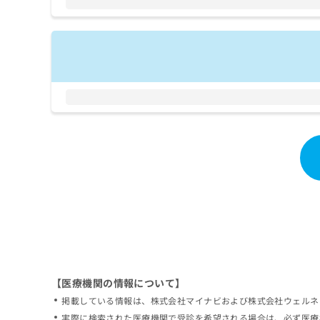
拡
資
きま
充
料
せん
の
ので
の
ご了
お
ご
承く
申
請
ださ
し
求
い。
込
は
み
こ
は
ち
こ
ら
ち
ら
無
料
掲
情
載
報
情
拡
報
充
の
の
修
お
【医療機関の情報について】
正
申
掲載している情報は、株式会社マイナビおよび株式会社ウェルネ
は
し
こ
実際に検索された医療機関で受診を希望される場合は、必ず医療
込