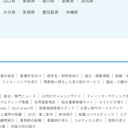
山口県
徳島県
香川県
愛媛県
高知県
大分県
宮崎県
鹿児島県
沖縄県
験者の就活
看護学生向け
医学生・研修医向け
独立・開業情報
転職・
ミドル・シニアの求人
障害者に特化した求人紹介サービス
福祉・介護の
総合・専門ニュース
10代のチャレンジサイト
ティーンマーケティング
ウエディング情報
世界遺産検定
総合農業情報サイト
マイナビ子育て
tudy
My CareerID
医療施設情報メディア
お買い物サポートメディア
ーム業界の転職
20代・第二新卒
新卒紹介
転職コンサルティング
エグ
顧問紹介
薬剤師の転職
看護師の求人
コメディカル求人
医師の求人
支援
外国人材の紹介