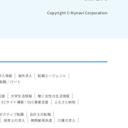
Copyright © Mynavi Corporation
求人情報
海外求人
転職エージェント
転職／パート
支援
大学生活情報
働く女性の生活情報
ECサイト構築・D2C事業支援
ふるさと納税
ゼクティブ転職
会計士の転職
保育士の求人
無期雇用派遣
介護の求人