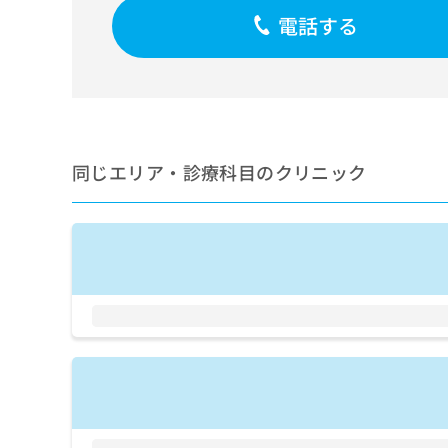
せ
こち
電話する
ち
らは
は
マイ
こ
ら
ナビ
ち
クリ
ら
ニッ
クナ
広
ビサ
広
資
イト
告
告
への
料
出
同じエリア・診療科目のクリニック
出
お問
の
稿
合せ
稿
ご
の
フォ
の
請
お
ーム
お
求
問
とな
問
りま
は
い
い
す。
こ
合
合
クリ
ち
わ
ニッ
わ
ら
せ
クの
せ
は
予
は
約・
こ
こ
無
症状
ち
ち
のご
料
ら
相談
ら
情
など
報
はで