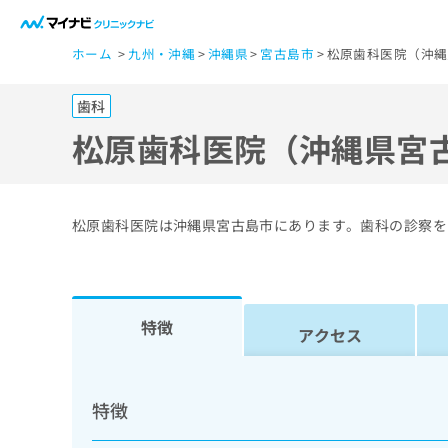
一
ホーム
九州・沖縄
沖縄県
宮古島市
松原歯科医院（沖縄
般
ユ
歯科
ー
ザ
松原歯科医院（沖縄県宮
ー
の
方
松原歯科医院は沖縄県宮古島市にあります。歯科の診察を
は
こ
ち
ら
特徴
アクセス
医
マ
療
イ
特徴
ナ
関
ビ