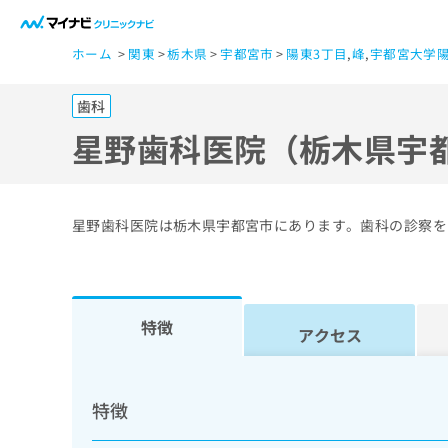
一
ホーム
関東
栃木県
宇都宮市
陽東3丁目
,
峰
,
宇都宮大学
般
ユ
歯科
ー
ザ
星野歯科医院（栃木県宇
ー
の
方
星野歯科医院は栃木県宇都宮市にあります。歯科の診察を
は
こ
ち
ら
特徴
アクセス
医
マ
療
イ
特徴
ナ
関
ビ