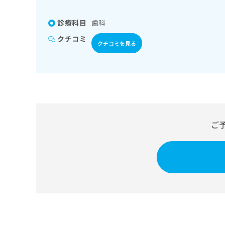
係
ク
者
リ
診療科目
歯科
の
ニ
ッ
方
クチコミ
クチコミを見る
ク
は
ナ
こ
ビ
ち
に
関
ら
す
る
お
広
ご
広
問
告
告
い
出
代
合
稿
わ
理
の
せ
店
お
は
の
問
こ
い
方
ち
合
ら
は
わ
こ