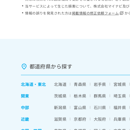
ち
み
当サービスによって生じた損害について、株式会社マイナビ及び
ら
は
情報の誤りを発見された方は
掲載情報の修正依頼フォーム
か
こ
ち
そ
ら
の
他
の
お
問
い
都道府県から探す
合
わ
せ
北海道
・
東北
北海道
青森県
岩手県
宮城県
は
こ
関東
茨城県
栃木県
群馬県
埼玉県
ち
ら
中部
新潟県
富山県
石川県
福井県
近畿
滋賀県
京都府
大阪府
兵庫県