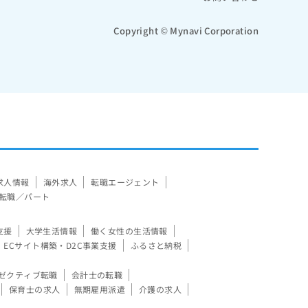
Copyright © Mynavi Corporation
求人情報
海外求人
転職エージェント
転職／パート
支援
大学生活情報
働く女性の生活情報
ECサイト構築・D2C事業支援
ふるさと納税
ゼクティブ転職
会計士の転職
保育士の求人
無期雇用派遣
介護の求人