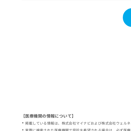
拡
資
きま
充
料
せん
の
ので
の
ご了
お
ご
承く
申
請
ださ
し
求
い。
込
は
み
こ
は
ち
こ
ら
ち
ら
無
料
掲
情
載
報
情
拡
報
充
の
の
修
お
【医療機関の情報について】
正
申
掲載している情報は、株式会社マイナビおよび株式会社ウェルネ
は
し
こ
実際に検索された医療機関で受診を希望される場合は、必ず医療
込