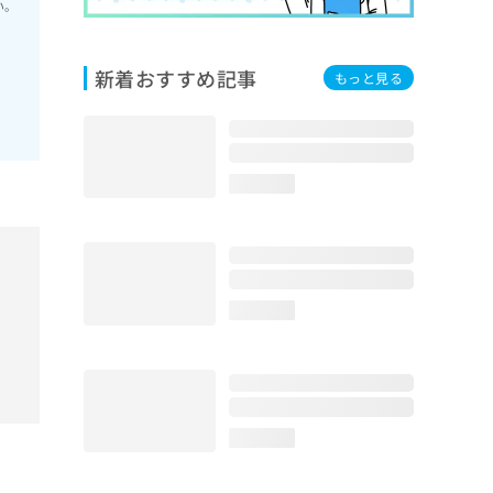
い。
新着おすすめ記事
もっと見る
loading...
loading...
loading...