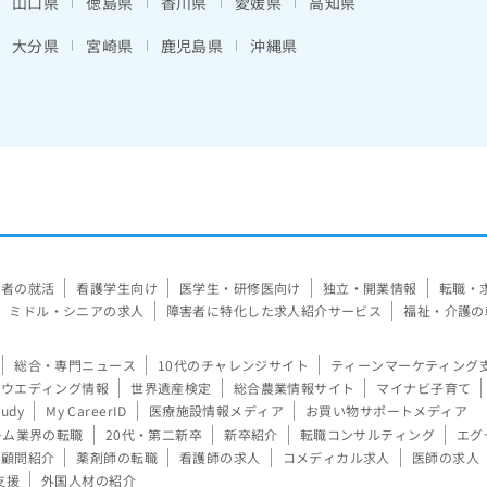
山口県
徳島県
香川県
愛媛県
高知県
大分県
宮崎県
鹿児島県
沖縄県
験者の就活
看護学生向け
医学生・研修医向け
独立・開業情報
転職・
ミドル・シニアの求人
障害者に特化した求人紹介サービス
福祉・介護の
総合・専門ニュース
10代のチャレンジサイト
ティーンマーケティング
ウエディング情報
世界遺産検定
総合農業情報サイト
マイナビ子育て
tudy
My CareerID
医療施設情報メディア
お買い物サポートメディア
ーム業界の転職
20代・第二新卒
新卒紹介
転職コンサルティング
エグ
顧問紹介
薬剤師の転職
看護師の求人
コメディカル求人
医師の求人
支援
外国人材の紹介