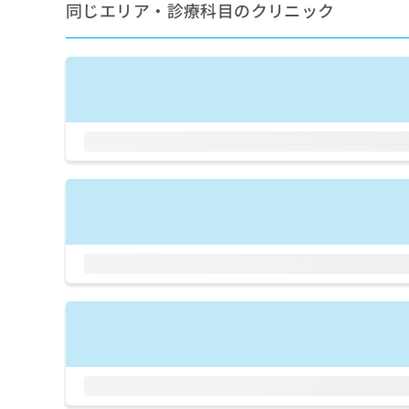
せ
こち
同じエリア・診療科目のクリニック
ち
らは
は
マイ
こ
ら
ナビ
ち
クリ
ら
ニッ
クナ
広
ビサ
広
資
イト
告
告
への
料
出
出
お問
の
稿
合せ
稿
ご
の
フォ
の
請
お
ーム
お
求
問
とな
問
りま
は
い
い
す。
こ
合
合
クリ
ち
わ
ニッ
わ
ら
せ
クの
せ
は
予
は
約・
こ
こ
無
症状
ち
ち
のご
料
ら
相談
ら
情
など
報
はで