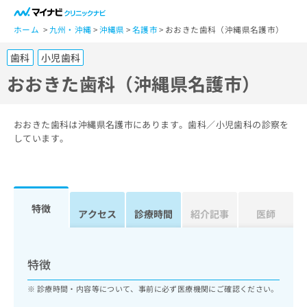
一
般
ホーム
九州・沖縄
沖縄県
名護市
おおきた歯科（沖縄県名護市）
ユ
歯科
小児歯科
ー
ザ
おおきた歯科（沖縄県名護市）
ー
の
方
おおきた歯科は沖縄県名護市にあります。歯科／小児歯科の診察を
は
しています。
こ
ち
ら
特徴
医
アクセス
診療時間
紹介記事
医師
マ
療
イ
関
ナ
係
ビ
特徴
者
ク
の
リ
診療時間・内容等について、事前に必ず医療機関にご確認ください。
方
ニ