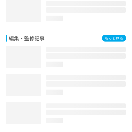
お
問
い
loading...
合
わ
せ
編集・監修記事
もっと見る
は
こ
ち
ら
loading...
loading...
loading...