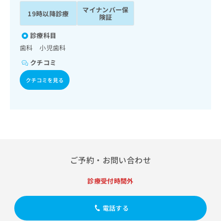
ッ
は
マイナンバー保
19時以降診療
ク
こ
険証
ナ
ち
ビ
診療科目
ら
に
歯科 小児歯科
関
広
クチコミ
す
広
告
る
告
クチコミを見る
代
お
出
理
問
稿
店
い
の
合
の
お
わ
方
問
せ
い
は
は
合
こ
こ
わ
ち
ご予約・お問い合わせ
ち
せ
ら
ら
は
診療受付時間外
こ
こち
ち
広
らは
広
ら
告
電話する
マイ
告
出
ナビ