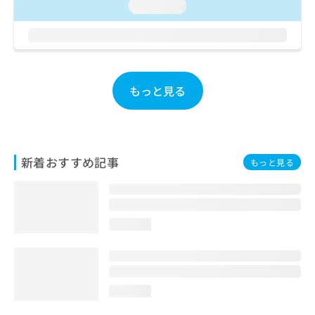
ご了
ら
loading...
み
承く
は
ださ
こ
無
い。
ち
料
ら
情
報
もっと見る
拡
掲
充
載
の
情
お
報
申
の
新着おすすめ記事
もっと見る
し
修
込
正
み
は
は
こ
こ
ち
loading...
ち
ら
ら
そ
の
loading...
他
の