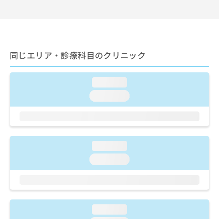
出
稿
クリ
資
稿
ニッ
の
料
クナ
の
お
の
ビサ
お
問
ご
イト
問
い
請
への
い
合
同じエリア・診療科目のクリニック
お問
求
合
合せ
わ
は
フォ
わ
せ
こ
ーム
せ
loading...
は
ち
とな
は
こ
ら
りま
loading...
こ
ち
す。
ち
ら
クリ
無
ら
ニッ
料
クの
資
情
予
料
報
約・
loading...
の
症状
拡
loading...
のご
ご
充
相談
請
の
など
求
お
はで
は
申
きま
こ
せん
し
loading...
ので
ち
込