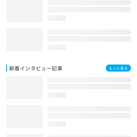
loading...
loading...
新着インタビュー記事
もっと見る
loading...
loading...