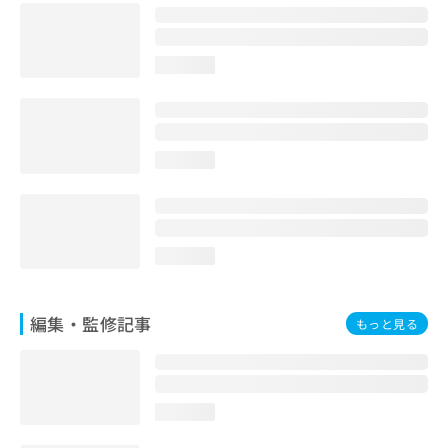
お
問
い
loading...
合
わ
せ
は
こ
loading...
ち
ら
loading...
編集・監修記事
もっと見る
loading...