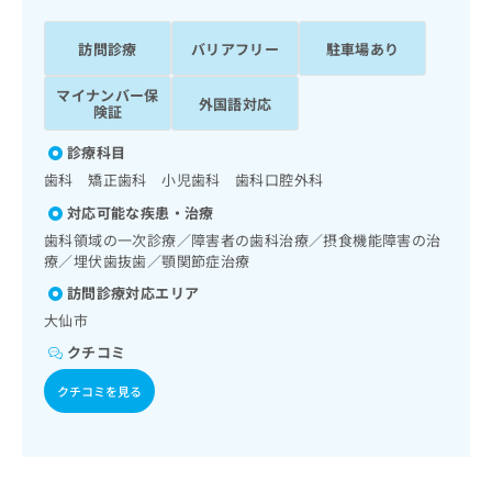
ッ
は
ク
こ
訪問診療
バリアフリー
駐車場あり
ナ
ち
ビ
ら
マイナンバー保
に
外国語対応
険証
関
広
す
広
診療科目
告
る
告
歯科 矯正歯科 小児歯科 歯科口腔外科
代
お
出
理
問
稿
対応可能な疾患・治療
店
い
の
歯科領域の一次診療／障害者の歯科治療／摂食機能障害の治
合
の
お
療／埋伏歯抜歯／顎関節症治療
わ
方
問
訪問診療対応エリア
せ
い
は
は
大仙市
合
こ
こ
わ
ち
クチコミ
ち
せ
ら
ら
は
クチコミを見る
こ
こち
ち
広
らは
広
ら
告
マイ
告
出
ナビ