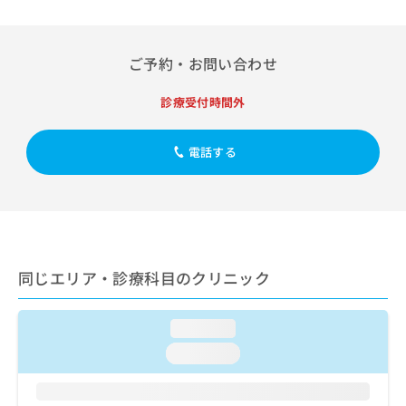
出
稿
クリ
資
稿
ニッ
の
料
クナ
の
お
の
ビサ
お
ご予約・お問い合わせ
問
ご
イト
問
い
請
への
い
合
お問
求
診療受付時間外
合
合せ
わ
は
フォ
わ
せ
こ
ーム
せ
電話する
は
ち
とな
は
こ
ら
りま
こ
ち
す。
ち
ら
クリ
無
ら
ニッ
料
クの
資
情
予
料
報
約・
同じエリア・診療科目のクリニック
の
症状
拡
のご
ご
充
相談
請
の
loading...
など
求
お
はで
loading...
は
申
きま
こ
せん
し
ので
ち
込