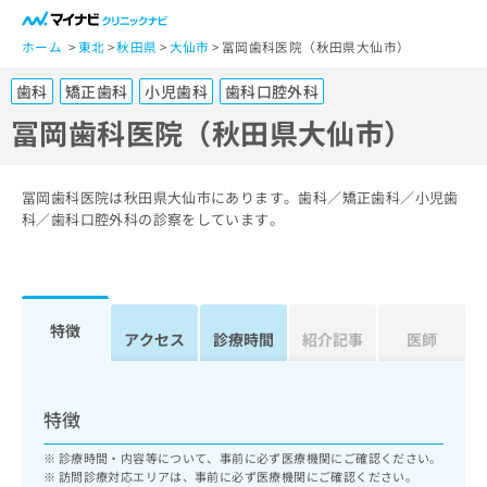
一
般
ホーム
東北
秋田県
大仙市
冨岡歯科医院（秋田県大仙市）
ユ
歯科
矯正歯科
小児歯科
歯科口腔外科
ー
ザ
冨岡歯科医院（秋田県大仙市）
ー
の
方
冨岡歯科医院は秋田県大仙市にあります。歯科／矯正歯科／小児歯
は
科／歯科口腔外科の診察をしています。
こ
ち
ら
特徴
医
アクセス
診療時間
紹介記事
医師
マ
療
イ
関
ナ
係
ビ
特徴
者
ク
の
リ
診療時間・内容等について、事前に必ず医療機関にご確認ください。
方
ニ
訪問診療対応エリアは、事前に必ず医療機関にご確認ください。