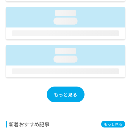
ご了
ら
み
承く
は
ださ
loading...
こ
無
い。
ち
loading...
料
ら
情
報
拡
掲
充
載
の
loading...
情
お
報
loading...
申
の
し
修
込
正
み
は
は
こ
こ
ち
もっと見る
ち
ら
ら
そ
の
他
新着おすすめ記事
もっと見る
の