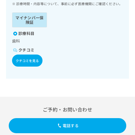
ッ
は
診療時間・内容等について、事前に必ず医療機関にご確認ください。
ク
こ
ナ
ち
マイナンバー保
ビ
険証
ら
に
関
診療科目
広
す
広
歯科
告
る
告
代
クチコミ
お
出
理
問
稿
クチコミを見る
店
い
の
合
の
お
わ
方
問
せ
い
は
は
合
こ
こ
わ
ち
ち
せ
ら
ら
は
ご予約・お問い合わせ
こ
こち
ち
広
らは
広
ら
告
電話する
マイ
告
出
ナビ