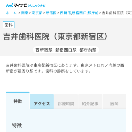
一
般
ホーム
関東
東京都
新宿区
西新宿
,
新宿西口
,
都庁前
吉井歯科医院（東
ユ
歯科
ー
ザ
吉井歯科医院（東京都新宿区）
ー
の
西新宿駅
新宿西口駅
都庁前駅
方
は
こ
吉井歯科医院は東京都新宿区にあります。東京メトロ丸ノ内線の西
新宿が最寄り駅です。歯科の診察をしています。
ち
ら
医
マ
療
イ
特徴
アクセス
診療時間
紹介記事
医師
関
ナ
係
ビ
者
ク
の
リ
特徴
方
ニ