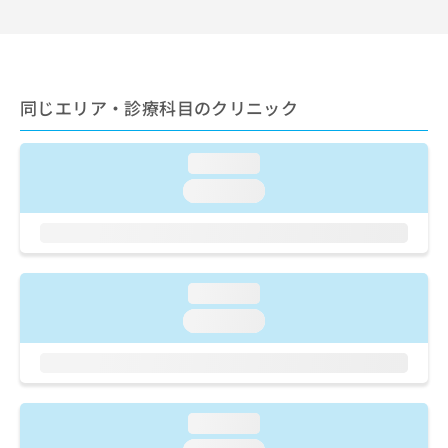
出
稿
クリ
資
稿
ニッ
の
料
クナ
の
お
の
ビサ
お
問
ご
イト
問
い
請
への
同じエリア・診療科目のクリニック
い
合
お問
求
合
合せ
わ
は
フォ
わ
せ
こ
ーム
loading...
せ
は
ち
とな
は
こ
loading...
ら
りま
こ
ち
す。
ち
ら
クリ
無
ら
ニッ
料
クの
資
情
予
loading...
料
報
約・
の
症状
拡
loading...
のご
ご
充
相談
請
の
など
求
お
はで
は
申
きま
こ
せん
し
loading...
ので
ち
込