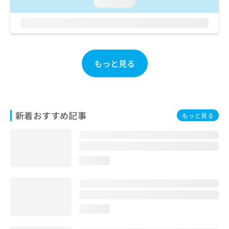
ご了
loading...
ら
み
承く
は
ださ
こ
無
い。
ち
料
ら
情
報
もっと見る
拡
掲
充
載
の
情
お
報
申
の
新着おすすめ記事
もっと見る
し
修
込
正
み
は
は
こ
こ
ち
loading...
ち
ら
ら
そ
の
loading...
他
の