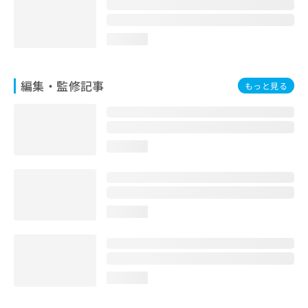
お
問
い
loading...
合
わ
せ
編集・監修記事
もっと見る
は
こ
ち
ら
loading...
loading...
loading...