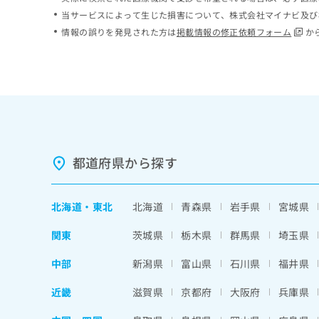
ち
み
当サービスによって生じた損害について、株式会社マイナビ及び
ら
は
情報の誤りを発見された方は
掲載情報の修正依頼フォーム
か
こ
ち
そ
ら
の
他
の
お
問
い
都道府県から探す
合
わ
せ
北海道
・
東北
北海道
青森県
岩手県
宮城県
は
こ
関東
茨城県
栃木県
群馬県
埼玉県
ち
ら
中部
新潟県
富山県
石川県
福井県
近畿
滋賀県
京都府
大阪府
兵庫県