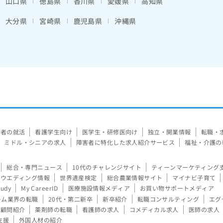
山口県
徳島県
香川県
愛媛県
高知県
大分県
宮崎県
鹿児島県
沖縄県
験者の就活
看護学生向け
医学生・研修医向け
独立・開業情報
転職・
ミドル・シニアの求人
障害者に特化した求人紹介サービス
福祉・介護の
総合・専門ニュース
10代のチャレンジサイト
ティーンマーケティング
ウエディング情報
世界遺産検定
総合農業情報サイト
マイナビ子育て
tudy
My CareerID
医療施設情報メディア
お買い物サポートメディア
ーム業界の転職
20代・第二新卒
新卒紹介
転職コンサルティング
エグ
顧問紹介
薬剤師の転職
看護師の求人
コメディカル求人
医師の求人
支援
外国人材の紹介