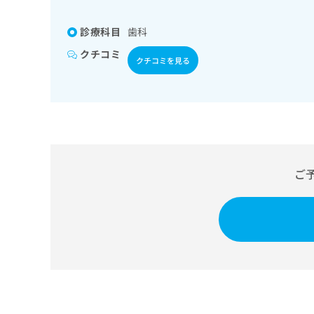
係
ク
者
リ
診療科目
歯科
の
ニ
ッ
方
クチコミ
クチコミを見る
ク
は
ナ
こ
ビ
ち
に
関
ら
す
る
お
広
ご
広
問
告
告
い
出
代
合
稿
わ
理
の
せ
店
お
は
の
問
こ
い
方
ち
合
ら
は
わ
こ