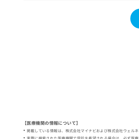
拡
資
きま
充
料
せん
の
ので
の
ご了
お
ご
承く
申
請
ださ
し
求
い。
込
は
み
こ
は
ち
こ
ら
ち
ら
無
料
掲
情
載
報
情
拡
報
充
の
の
修
お
【医療機関の情報について】
正
申
掲載している情報は、株式会社マイナビおよび株式会社ウェルネ
は
し
こ
実際に検索された医療機関で受診を希望される場合は、必ず医療
込