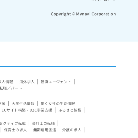
Copyright © Mynavi Corporation
求人情報
海外求人
転職エージェント
転職／パート
支援
大学生活情報
働く女性の生活情報
ECサイト構築・D2C事業支援
ふるさと納税
ゼクティブ転職
会計士の転職
保育士の求人
無期雇用派遣
介護の求人