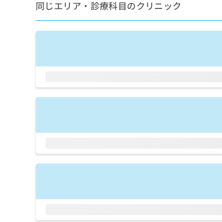
せ
こち
同じエリア・診療科目のクリニック
ち
らは
は
マイ
こ
ら
ナビ
ち
クリ
ら
ニッ
クナ
広
ビサ
広
資
イト
告
告
への
料
出
出
お問
の
稿
合せ
稿
ご
の
フォ
の
請
お
ーム
お
求
問
とな
問
りま
は
い
い
す。
こ
合
合
クリ
ち
わ
ニッ
わ
ら
せ
クの
せ
は
予
は
約・
こ
こ
無
症状
ち
ち
のご
料
ら
相談
ら
情
など
報
はで