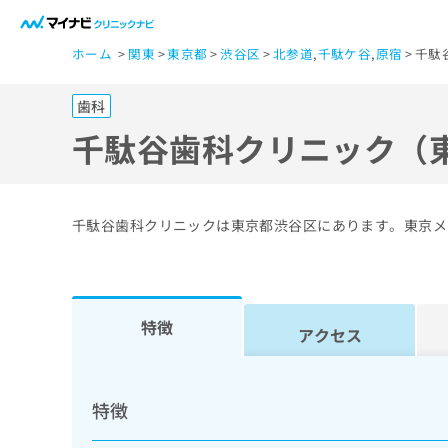
一
ホーム
関東
東京都
渋谷区
北参道
,
千駄ケ谷
,
原宿
千駄
般
ユ
歯科
ー
ザ
千駄谷歯科クリニック（
ー
の
方
千駄谷歯科クリニックは東京都渋谷区にあります。東京メ
は
こ
ち
ら
特徴
アクセス
医
マ
療
イ
特徴
ナ
関
ビ