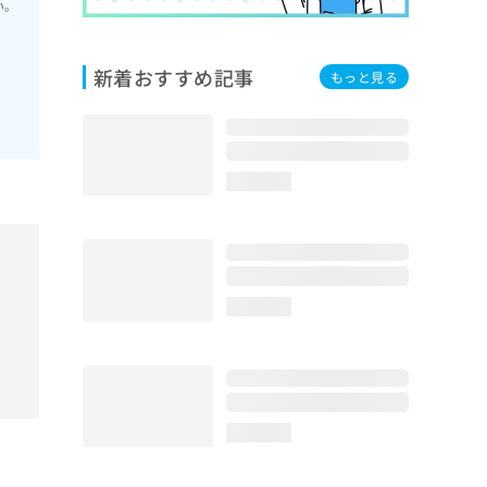
い。
新着おすすめ記事
もっと見る
loading...
loading...
loading...