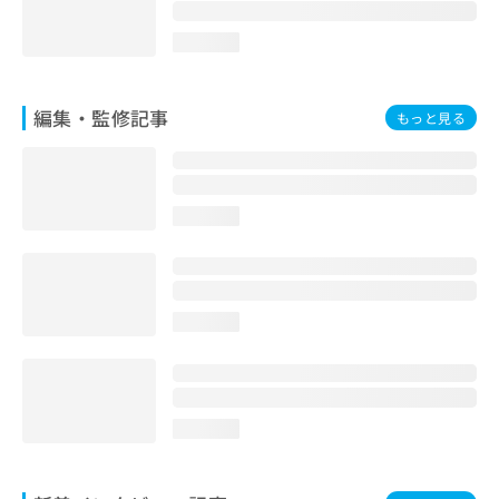
お
問
loading...
い
合
わ
編集・監修記事
もっと見る
せ
は
こ
ち
ら
loading...
loading...
loading...