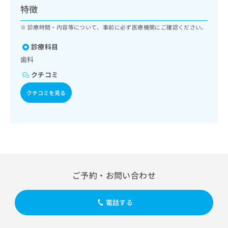
ッ
は
特徴
ク
こ
ナ
診療時間・内容等について、事前に必ず医療機関にご確認ください。
ち
ビ
ら
に
診療科目
関
歯科
広
す
広
告
クチコミ
る
告
代
お
出
クチコミを見る
理
問
稿
店
い
の
合
の
お
わ
方
問
せ
い
は
は
合
こ
こ
わ
ち
ち
せ
ら
ご予約・お問い合わせ
ら
は
こ
こち
ち
広
電話する
らは
広
ら
告
マイ
告
出
ナビ