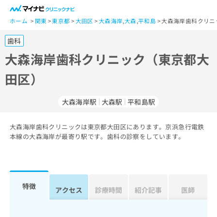
一
般
ホーム
関東
東京都
大田区
大森海岸
,
大森
,
平和島
大森海岸歯科クリニ
ユ
歯科
ー
ザ
大森海岸歯科クリニック（東京都大
ー
田区）
の
方
は
大森海岸駅
大森駅
平和島駅
こ
ち
大森海岸歯科クリニックは東京都大田区にあります。京浜急行電鉄
ら
本線の大森海岸が最寄り駅です。歯科の診察をしています。
医
マ
療
イ
関
ナ
係
ビ
特徴
アクセス
診療時間
紹介記事
医師
者
ク
の
リ
方
ニ