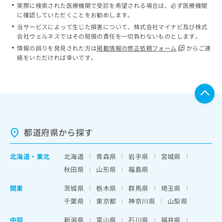
実際に検索された医療機関で受診を希望される場合は、必ず医療機関
に確認していただくことをお勧めします。
当サービスによって生じた損害について、株式会社マイナビ及び株式
会社ウェルネスではその賠償の責任を一切負わないものとします。
情報の誤りを発見された方は
掲載情報の修正依頼フォーム
からご連
絡をいただければ幸いです。
都道府県から探す
北海道
・
東北
北海道
青森県
岩手県
宮城県
秋田県
山形県
福島県
関東
茨城県
栃木県
群馬県
埼玉県
千葉県
東京都
神奈川県
山梨県
中部
新潟県
富山県
石川県
福井県