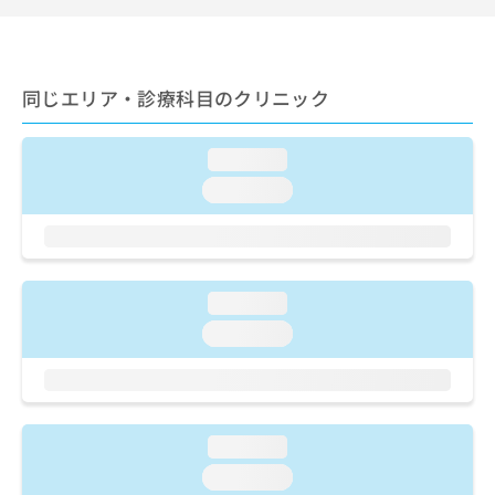
出
稿
クリ
資
稿
ニッ
の
料
クナ
の
お
の
ビサ
お
問
ご
イト
問
同じエリア・診療科目のクリニック
い
請
への
い
合
お問
求
合
合せ
わ
は
loading...
フォ
わ
せ
こ
ーム
せ
は
ち
loading...
とな
は
こ
ら
りま
こ
ち
す。
ち
ら
クリ
無
ら
ニッ
料
クの
loading...
資
情
予
料
報
約・
loading...
の
症状
拡
のご
ご
充
相談
請
の
など
求
お
はで
は
申
きま
loading...
こ
せん
し
loading...
ので
ち
込