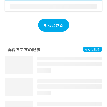
ご了
ら
み
承く
は
ださ
こ
無
い。
ち
料
ら
情
もっと見る
報
拡
掲
充
載
の
情
お
報
新着おすすめ記事
もっと見る
申
の
し
修
込
正
み
は
は
こ
loading...
こ
ち
ち
ら
ら
そ
loading...
の
他
の