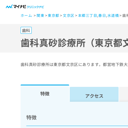
一
ホーム
関東
東京都
文京区
本郷三丁目
,
春日
,
水道橋
歯
般
ユ
歯科
ー
ザ
歯科真砂診療所（東京都
ー
の
方
歯科真砂診療所は東京都文京区にあります。都営地下鉄大
は
こ
ち
ら
特徴
アクセス
医
マ
療
イ
特徴
ナ
関
ビ