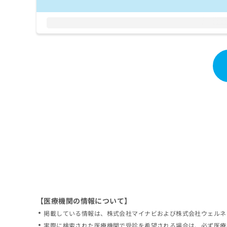
拡
資
きま
充
料
せん
の
ので
の
ご了
お
ご
承く
申
請
ださ
し
求
い。
込
は
み
こ
は
ち
こ
ら
ち
ら
無
料
掲
情
載
報
情
拡
報
充
の
の
修
お
【医療機関の情報について】
正
申
掲載している情報は、株式会社マイナビおよび株式会社ウェルネ
は
し
こ
実際に検索された医療機関で受診を希望される場合は、必ず医療
込