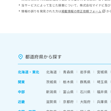
ち
み
当サービスによって生じた損害について、株式会社マイナビ及び
ら
は
情報の誤りを発見された方は
掲載情報の修正依頼フォーム
か
こ
ち
そ
ら
の
他
の
お
問
い
都道府県から探す
合
わ
せ
北海道
・
東北
北海道
青森県
岩手県
宮城県
は
こ
関東
茨城県
栃木県
群馬県
埼玉県
ち
ら
中部
新潟県
富山県
石川県
福井県
近畿
滋賀県
京都府
大阪府
兵庫県