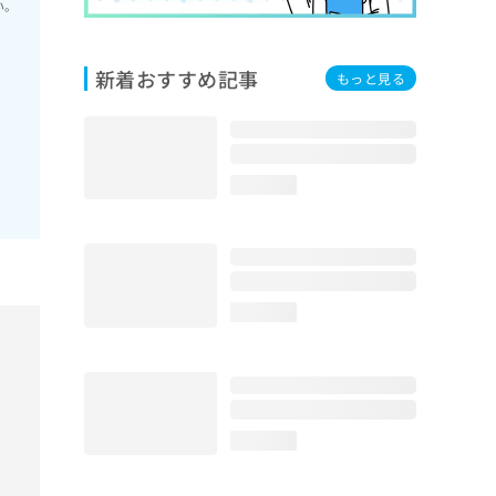
い。
新着おすすめ記事
もっと見る
loading...
loading...
loading...