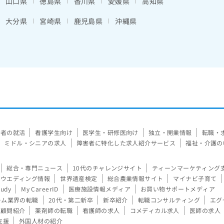
山口県
徳島県
香川県
愛媛県
高知県
大分県
宮崎県
鹿児島県
沖縄県
験者の就活
看護学生向け
医学生・研修医向け
独立・開業情報
転職・
ミドル・シニアの求人
障害者に特化した求人紹介サービス
福祉・介護の
総合・専門ニュース
10代のチャレンジサイト
ティーンマーケティング
ウエディング情報
世界遺産検定
総合農業情報サイト
マイナビ子育て
tudy
My CareerID
医療施設情報メディア
お買い物サポートメディア
ーム業界の転職
20代・第二新卒
新卒紹介
転職コンサルティング
エグ
顧問紹介
薬剤師の転職
看護師の求人
コメディカル求人
医師の求人
支援
外国人材の紹介