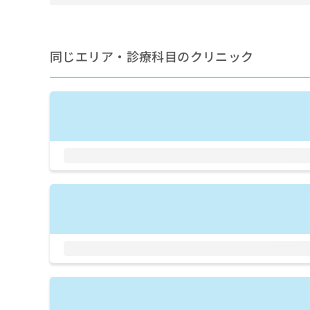
せ
こち
ち
らは
は
マイ
こ
ら
ナビ
ち
クリ
同じエリア・診療科目のクリニック
ら
ニッ
クナ
広
ビサ
広
資
イト
告
告
への
料
出
出
お問
の
稿
合せ
稿
ご
の
フォ
の
請
お
ーム
お
求
問
とな
問
りま
は
い
い
す。
こ
合
合
クリ
ち
わ
ニッ
わ
ら
せ
クの
せ
は
予
は
約・
こ
こ
無
症状
ち
ち
のご
料
ら
相談
ら
情
など
報
はで