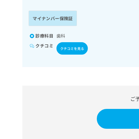
係
ク
者
リ
の
ニ
マイナンバー保険証
ッ
方
ク
は
ナ
診療科目
歯科
こ
ビ
クチコミ
ち
に
クチコミを見る
関
ら
す
る
お
広
広
問
告
告
い
出
代
合
稿
わ
ご
理
の
せ
店
お
は
の
問
こ
い
方
ち
合
ら
は
わ
こ