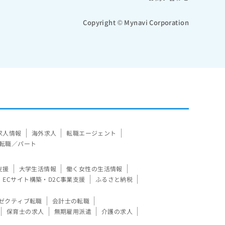
Copyright © Mynavi Corporation
求人情報
海外求人
転職エージェント
転職／パート
支援
大学生活情報
働く女性の生活情報
ECサイト構築・D2C事業支援
ふるさと納税
ゼクティブ転職
会計士の転職
保育士の求人
無期雇用派遣
介護の求人